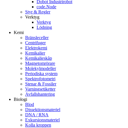
Dobot Industrirobot
code.Node
Styr & Regler
Verktyg
Verktyg
Lödning
Kemi
Bränsleceller
Centrifuger
Elektrokemi
Kemikalier
Kemikalieskåp
Magnetomrörare
Molekylmodeller
Periodiska system
Spektrofotometri
Stenar & Fossiler
Varningsetiketter
Avfallshantering
Biologi
Blod
Dissektionsmateriel
DNA / RNA
Exkursionsmateriel
Kolla kroppen