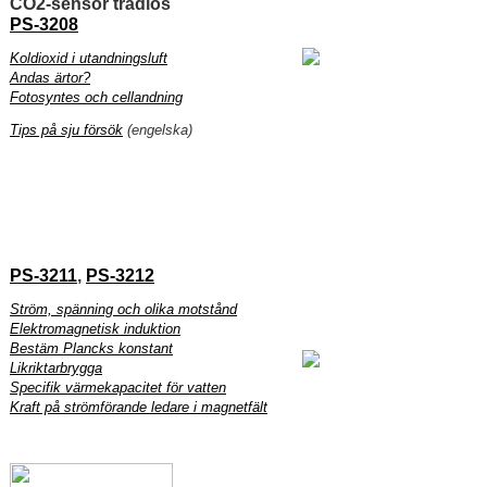
CO2-sensor trådlös
PS-3208
Koldioxid i utandningsluft
Andas ärtor?
Fotosyntes och cellandning
Tips på sju försök
(engelska)
PS-3211
,
PS-3212
Ström, spänning och olika motstånd
Elektromagnetisk induktion
Bestäm Plancks konstant
Likriktarbrygga
Specifik värmekapacitet för vatten
Kraft på strömförande ledare i magnetfält