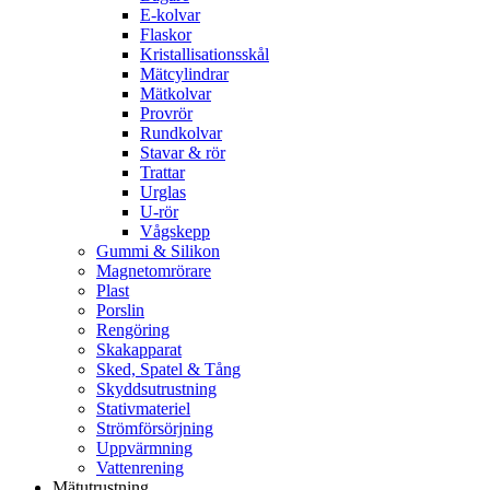
E-kolvar
Flaskor
Kristallisationsskål
Mätcylindrar
Mätkolvar
Provrör
Rundkolvar
Stavar & rör
Trattar
Urglas
U-rör
Vågskepp
Gummi & Silikon
Magnetomrörare
Plast
Porslin
Rengöring
Skakapparat
Sked, Spatel & Tång
Skyddsutrustning
Stativmateriel
Strömförsörjning
Uppvärmning
Vattenrening
Mätutrustning