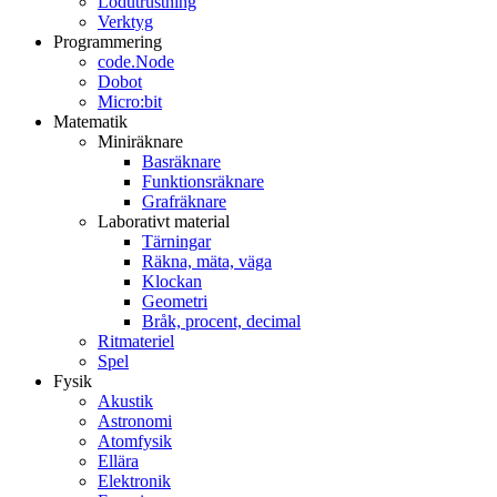
Lödutrustning
Verktyg
Programmering
code.Node
Dobot
Micro:bit
Matematik
Miniräknare
Basräknare
Funktionsräknare
Grafräknare
Laborativt material
Tärningar
Räkna, mäta, väga
Klockan
Geometri
Bråk, procent, decimal
Ritmateriel
Spel
Fysik
Akustik
Astronomi
Atomfysik
Ellära
Elektronik