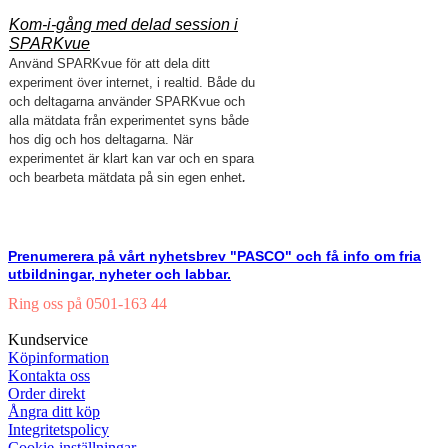
Kom-i-gång med delad session i
SPARKvue
Använd SPARKvue för att dela ditt
experiment över internet, i realtid. Både du
och deltagarna använder SPARKvue och
alla mätdata från experimentet syns både
hos dig och hos deltagarna. När
experimentet är klart kan var och en spara
.
och bearbeta mätdata på sin egen enhet
Prenumerera på vårt nyhetsbrev "PASCO" och få info om fria
utbildningar, nyheter och labbar.
Ring oss på 0501-163 44
Mån-Tor 08:00-16:30 Fre 08:00-16:00
Kundservice
Köpinformation
Kontakta oss
Order direkt
Ångra ditt köp
Integritetspolicy
Cookie-inställningar