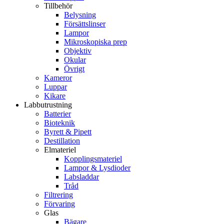
Tillbehör
Belysning
Försättslinser
Lampor
Mikroskopiska prep
Objektiv
Okular
Övrigt
Kameror
Luppar
Kikare
Labbutrustning
Batterier
Bioteknik
Byrett & Pipett
Destillation
Elmateriel
Kopplingsmateriel
Lampor & Lysdioder
Labsladdar
Tråd
Filtrering
Förvaring
Glas
Bägare