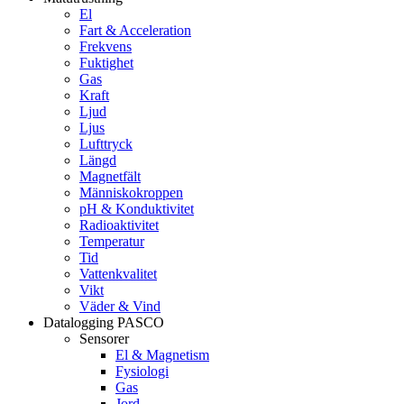
El
Fart & Acceleration
Frekvens
Fuktighet
Gas
Kraft
Ljud
Ljus
Lufttryck
Längd
Magnetfält
Människokroppen
pH & Konduktivitet
Radioaktivitet
Temperatur
Tid
Vattenkvalitet
Vikt
Väder & Vind
Datalogging PASCO
Sensorer
El & Magnetism
Fysiologi
Gas
Jord