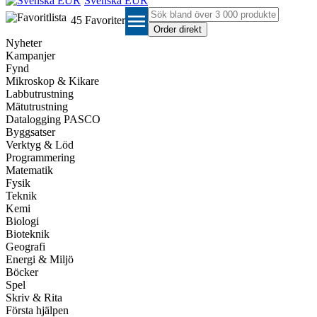
Svenska EUR
menu
45
Favoriter
Nyheter
Kampanjer
Fynd
Mikroskop & Kikare
Labbutrustning
Mätutrustning
Datalogging PASCO
Byggsatser
Verktyg & Löd
Programmering
Matematik
Fysik
Teknik
Kemi
Biologi
Bioteknik
Geografi
Energi & Miljö
Böcker
Spel
Skriv & Rita
Första hjälpen