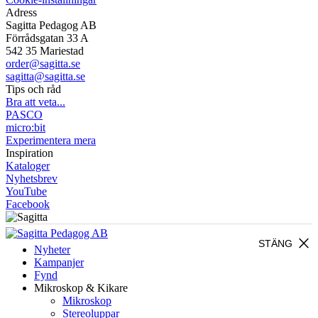
Adress
Sagitta Pedagog AB
Förrådsgatan 33 A
542 35 Mariestad
order@sagitta.se
sagitta@sagitta.se
Tips och råd
Bra att veta...
PASCO
micro:bit
Experimentera mera
Inspiration
Kataloger
Nyhetsbrev
YouTube
Facebook
close
STÄNG
Nyheter
Kampanjer
Fynd
Mikroskop & Kikare
Mikroskop
Stereoluppar