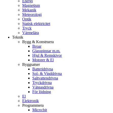
Energi
Magnetism
Mekanik
Meteorologi
Optik
Statisk elektricitet
Tryck
Värmelära
Teknik
Bygg & Konstruera
Broar
Glasspinnar m.m.
Hjul & Remskivor
Motorer & El
Byggsatser
Batteridrivna
Sol- & Vinddrivna
Saltvattendrivna
Tryckdrivna
Vätgasdrivna
För lödning
El
Elektronik
Programmera
Micro:bit