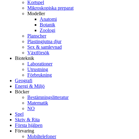
Kortspel
Mikroskopiska preparat
Modeller
Anatomi
Botanik
Zoologi
Planscher
Plastingjutna djur
Sex & samlevnad
Växtförsök
Bioteknik
Laborationer
Utrustning
Förbrukning
Geografi
Energi & Miljö
Böcker
Bestämningslitteratur
Matematik
NO
Spel
Skriv & Rita
Första hjälpen
Förvaring
Mobiltelefoner