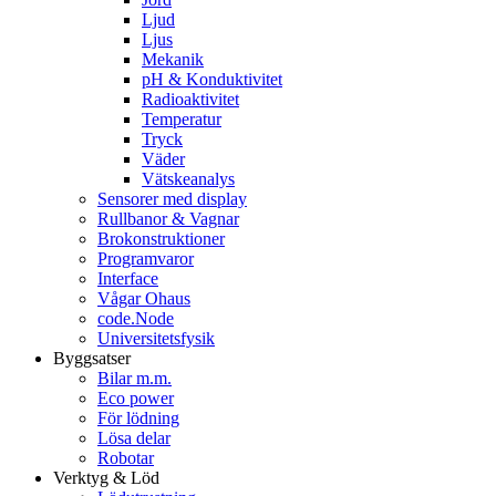
Ljud
Ljus
Mekanik
pH & Konduktivitet
Radioaktivitet
Temperatur
Tryck
Väder
Vätskeanalys
Sensorer med display
Rullbanor & Vagnar
Brokonstruktioner
Programvaror
Interface
Vågar Ohaus
code.Node
Universitetsfysik
Byggsatser
Bilar m.m.
Eco power
För lödning
Lösa delar
Robotar
Verktyg & Löd