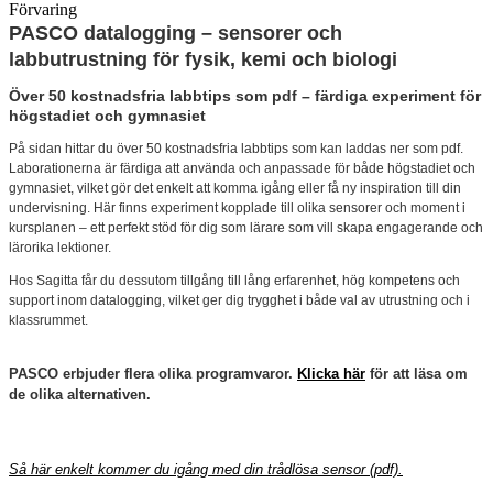
Förvaring
PASCO datalogging – sensorer och
labbutrustning för fysik, kemi och biologi
Över 50 kostnadsfria labbtips som pdf – färdiga experiment för
högstadiet och gymnasiet
På sidan hittar du över 50 kostnadsfria labbtips som kan laddas ner som pdf.
Laborationerna är färdiga att använda och anpassade för både högstadiet och
gymnasiet, vilket gör det enkelt att komma igång eller få ny inspiration till din
undervisning. Här finns experiment kopplade till olika sensorer och moment i
kursplanen – ett perfekt stöd för dig som lärare som vill skapa engagerande och
lärorika lektioner.
Hos Sagitta får du dessutom tillgång till lång erfarenhet, hög kompetens och
support inom datalogging, vilket ger dig trygghet i både val av utrustning och i
klassrummet.
PASCO erbjuder flera olika programvaror.
Klicka här
för att läsa om
de olika alternativen.
Så här enkelt kommer du igång med din trådlösa sensor (pdf).