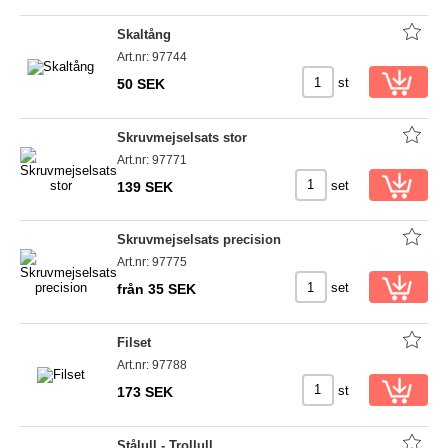
Skaltång
Art.nr: 97744
st
50 SEK
Skruvmejselsats stor
Art.nr: 97771
set
139 SEK
Skruvmejselsats precision
Art.nr: 97775
set
från 35 SEK
Filset
Art.nr: 97788
st
173 SEK
Stålull - Trollull