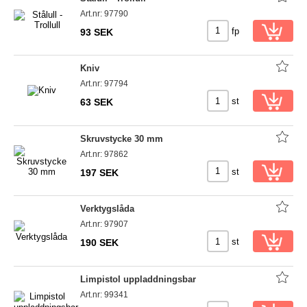
Art.nr: 97790
fp
93 SEK
Kniv
Art.nr: 97794
st
63 SEK
Skruvstycke 30 mm
Art.nr: 97862
st
197 SEK
Verktygslåda
Art.nr: 97907
st
190 SEK
Limpistol uppladdningsbar
Art.nr: 99341