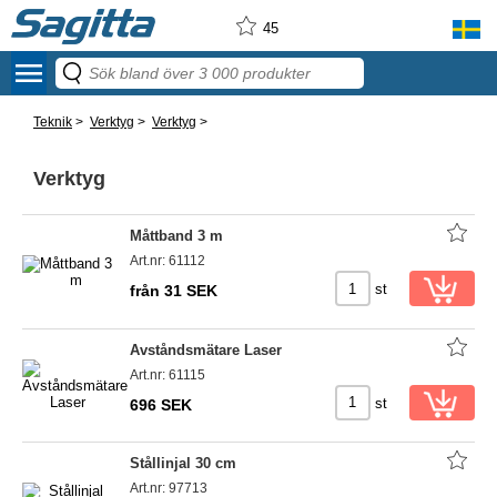
45
menu
Teknik
>
Verktyg
>
Verktyg
>
Verktyg
Måttband 3 m
Art.nr: 61112
st
från 31 SEK
Avståndsmätare Laser
Art.nr: 61115
st
696 SEK
Stållinjal 30 cm
Art.nr: 97713