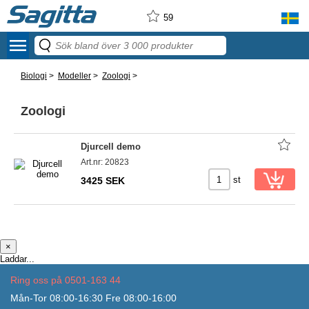
59
menu
Biologi
>
Modeller
>
Zoologi
>
Zoologi
Djurcell demo
Art.nr: 20823
st
3425 SEK
×
Laddar...
Ring oss på 0501-163 44
Mån-Tor 08:00-16:30 Fre 08:00-16:00