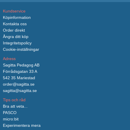
Kundservice
Köpinformation
Kontakta oss
Order direkt
Ångra ditt köp
Integritetspolicy
Cookie-inställningar
Adress
Sagitta Pedagog AB
Förrådsgatan 33 A
542 35 Mariestad
order@sagitta.se
sagitta@sagitta.se
Tips och råd
Bra att veta...
PASCO
micro:bit
Experimentera mera