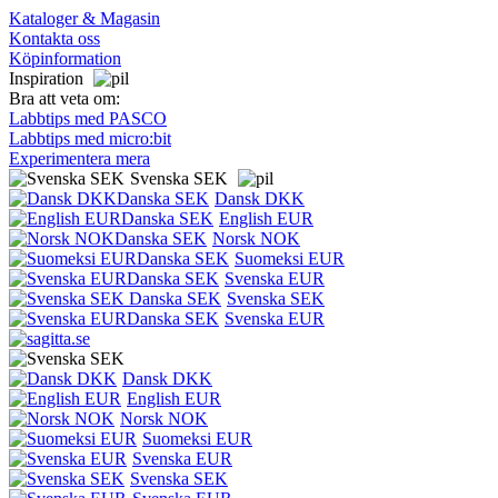
Kataloger & Magasin
Kontakta oss
Köpinformation
Inspiration
Bra att veta om:
Labbtips med PASCO
Labbtips med micro:bit
Experimentera mera
Svenska SEK
Dansk DKK
English EUR
Norsk NOK
Suomeksi EUR
Svenska EUR
Svenska SEK
Svenska EUR
Dansk DKK
English EUR
Norsk NOK
Suomeksi EUR
Svenska EUR
Svenska SEK