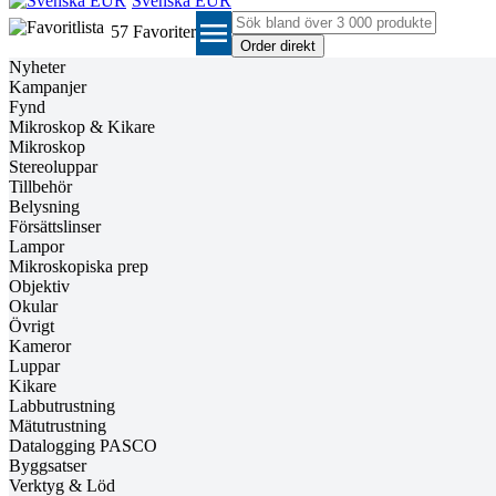
Svenska EUR
menu
57
Favoriter
Nyheter
Kampanjer
Fynd
Mikroskop & Kikare
Mikroskop
Stereoluppar
Tillbehör
Belysning
Försättslinser
Lampor
Mikroskopiska prep
Objektiv
Okular
Övrigt
Kameror
Luppar
Kikare
Labbutrustning
Mätutrustning
Datalogging PASCO
Byggsatser
Verktyg & Löd