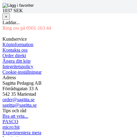
1037 SEK
×
Laddar...
Ring oss på 0501-163 44
Mån-Tor 08:00-16:30 Fre 08:00-16:00
Kundservice
Köpinformation
Kontakta oss
Order direkt
Ångra ditt köp
Integritetspolicy
Cookie-inställningar
Adress
Sagitta Pedagog AB
Förrådsgatan 33 A
542 35 Mariestad
order@sagitta.se
sagitta@sagitta.se
Tips och råd
Bra att veta...
PASCO
micro:bit
Experimentera mera