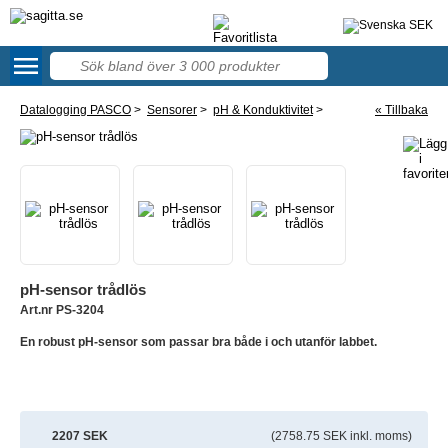
menu
57
Datalogging PASCO
>
Sensorer
>
pH & Konduktivitet
>
« Tillbaka
pH-sensor trådlös
Art.nr PS-3204
En robust pH-sensor som passar bra både i och utanför labbet.
2207 SEK
(2758.75 SEK inkl. moms)