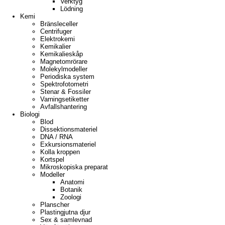
Verktyg
Lödning
Kemi
Bränsleceller
Centrifuger
Elektrokemi
Kemikalier
Kemikalieskåp
Magnetomrörare
Molekylmodeller
Periodiska system
Spektrofotometri
Stenar & Fossiler
Varningsetiketter
Avfallshantering
Biologi
Blod
Dissektionsmateriel
DNA / RNA
Exkursionsmateriel
Kolla kroppen
Kortspel
Mikroskopiska preparat
Modeller
Anatomi
Botanik
Zoologi
Planscher
Plastingjutna djur
Sex & samlevnad