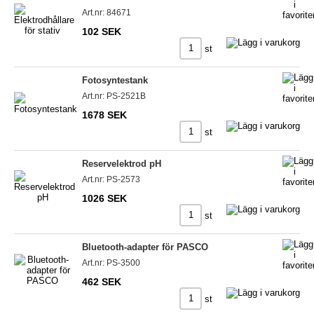
Art.nr: 84671
102 SEK
st
Fotosyntestank
Art.nr: PS-2521B
1678 SEK
st
Reservelektrod pH
Art.nr: PS-2573
1026 SEK
st
Bluetooth-adapter för PASCO
Art.nr: PS-3500
462 SEK
st