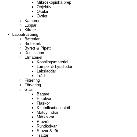
Mikroskopiska prep
Objektiv
Okular
Övrigt
Kameror
Luppar
Kikare
Labbutrustning
Batterier
Bioteknik
Byrett & Pipett
Destillation
Elmateriel
Kopplingsmateriel
Lampor & Lysdioder
Labsladdar
Tråd
Filtrering
Förvaring
Glas
Bägare
E-kolvar
Flaskor
Kristallisationsskål
Mätcylindrar
Mätkolvar
Provrör
Rundkolvar
Stavar & rör
Trattar