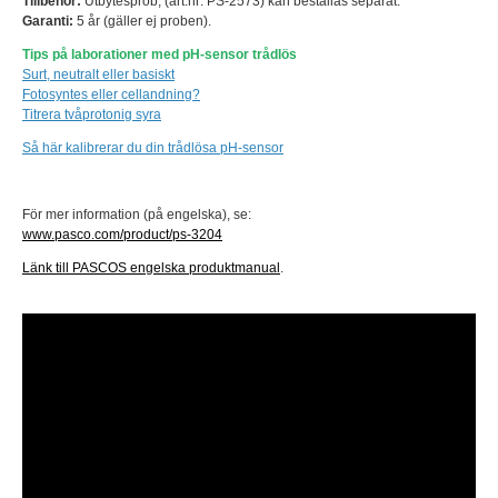
Tillbehör:
Utbytesprob, (art.nr: PS-2573) kan beställas separat.
Garanti:
5 år (gäller ej proben).
Tips på laborationer med pH-sensor trådlös
Surt, neutralt eller basiskt
Fotosyntes eller cellandning?
Titrera tvåprotonig syra
Så här kalibrerar du din trådlösa pH-sensor
För mer information (på engelska), se:
www.pasco.com/product/ps-3204
Länk till PASCOS engelska produktmanual
.