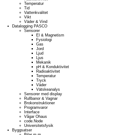
Temperatur
Tid
Vattenkvalitet
Vikt
Väder & Vind
Datalogging PASCO
Sensorer
El & Magnetism
Fysiologi
Gas
Jord
Ljud
Ljus
Mekanik
pH & Konduktivitet
Radioaktivitet
Temperatur
Tryck
Väder
Vätskeanalys
Sensorer med display
Rullbanor & Vagnar
Brokonstruktioner
Programvaror
Interface
Vågar Ohaus
code.Node
Universitetsfysik
Byggsatser
Bilar m.m.