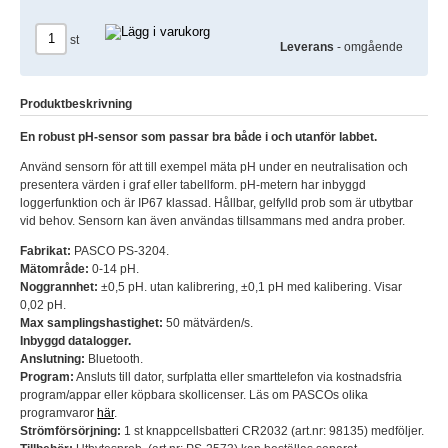
st
Leverans
- omgående
Produktbeskrivning
En robust pH-sensor som passar bra både i och utanför labbet.
Använd sensorn för att till exempel mäta pH under en neutralisation och
presentera värden i graf eller tabellform. pH-metern har inbyggd
loggerfunktion och är IP67 klassad. Hållbar, gelfylld prob som är utbytbar
vid behov. Sensorn kan även användas tillsammans med andra prober.
Fabrikat:
PASCO PS-3204.
Mätområde:
0-14 pH.
Noggrannhet:
±0,5 pH. utan kalibrering, ±0,1 pH med kalibering. Visar
0,02 pH.
Max samplingshastighet:
50 mätvärden/s.
Inbyggd datalogger.
Anslutning:
Bluetooth.
Program:
Ansluts till dator, surfplatta eller smarttelefon via kostnadsfria
program/appar eller köpbara skollicenser. Läs om PASCOs olika
programvaror
här
.
Strömförsörjning:
1 st knappcellsbatteri CR2032 (art.nr: 98135) medföljer.