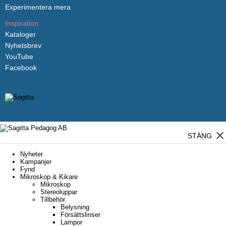
Experimentera mera
Inspiration
Kataloger
Nyhetsbrev
YouTube
Facebook
close
STÄNG
Nyheter
Kampanjer
Fynd
Mikroskop & Kikare
Mikroskop
Stereoluppar
Tillbehör
Belysning
Försättslinser
Lampor