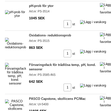
pH-prob för ytor
Art.nr: PS-3514
1045 SEK
st
Oxidations- reduktionsprob
Art.nr: PS-3515
863 SEK
st
Förvaringsfack för trådlösa temp, pH, kond.
sensorer
Art.nr: PS-3585-INS
642 SEK
st
PASCO Capstone, skollicens PC/Mac
Art.nr: UI-5400
11935 SEK