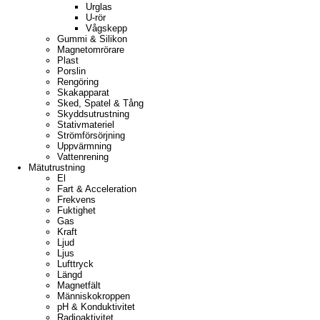
Urglas
U-rör
Vågskepp
Gummi & Silikon
Magnetomrörare
Plast
Porslin
Rengöring
Skakapparat
Sked, Spatel & Tång
Skyddsutrustning
Stativmateriel
Strömförsörjning
Uppvärmning
Vattenrening
Mätutrustning
El
Fart & Acceleration
Frekvens
Fuktighet
Gas
Kraft
Ljud
Ljus
Lufttryck
Längd
Magnetfält
Människokroppen
pH & Konduktivitet
Radioaktivitet