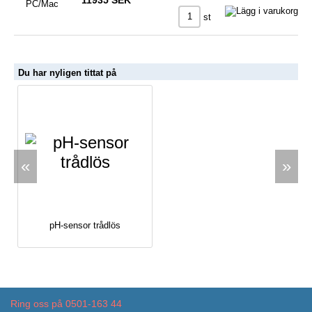
st
Du har nyligen tittat på
«
»
pH-sensor trådlös
Ring oss på 0501-163 44