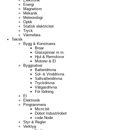
Elektronik
Energi
Magnetism
Mekanik
Meteorologi
Optik
Statisk elektricitet
Tryck
Värmelära
Teknik
Bygg & Konstruera
Broar
Glasspinnar m.m.
Hjul & Remskivor
Motorer & El
Byggsatser
Batteridrivna
Sol- & Vinddrivna
Saltvattendrivna
Tryckdrivna
Vätgasdrivna
För lödning
El
Elektronik
Programmera
Micro:bit
Dobot Industrirobot
code.Node
Styr & Regler
Verktyg