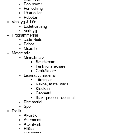
Eco power
För lödning
Lösa delar
Robotar
Verktyg & Löd
Lödutrustning
Verktyg
Programmering
code.Node
Dobot
Micro:bit
Matematik
Miniräknare
Basräknare
Funktionsräknare
Grafräknare
Laborativt material
Tärningar
Räkna, mäta, väga
Klockan
Geometri
Bråk, procent, decimal
Ritmateriel
Spel
Fysik
Akustik
Astronomi
Atomfysik
Ellära