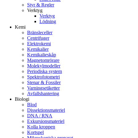
Styr & Regler
Verktyg
Verktyg
Lödning
Kemi
Bränsleceller
Centrifuger
Elektrokemi
Kemikalier
Kemikalieskåp
Magnetomrörare
Molekylmodeller
Periodiska system
Spektrofotometri
Stenar & Fossiler
Varningsetiketter
Avfallshantering
Biologi
Blod
Dissektionsmateriel
DNA / RNA
Exkursionsmateriel
Kolla kroppen
Kortspel
Mikroskopiska preparat