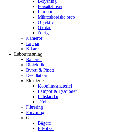
Belysning
Försättslinser
Lampor
Mikroskopiska prep
Objektiv
Okular
Övrigt
Kameror
Luppar
Kikare
Labbutrustning
Batterier
Bioteknik
Byrett & Pipett
Destillation
Elmateriel
Kopplingsmateriel
Lampor & Lysdioder
Labsladdar
Tråd
Filtrering
Förvaring
Glas
Bägare
E-kolvar