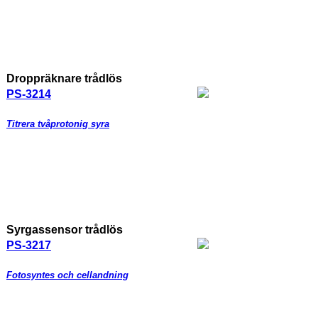
Droppräknare trådlös
PS-3214
Titrera tvåprotonig syra
Syrgassensor trådlös
PS-3217
Fotosyntes och cellandning