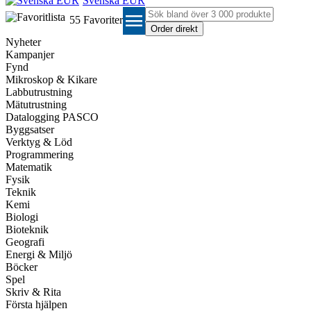
Svenska EUR
menu
55
Favoriter
Nyheter
Kampanjer
Fynd
Mikroskop & Kikare
Labbutrustning
Mätutrustning
Datalogging PASCO
Byggsatser
Verktyg & Löd
Programmering
Matematik
Fysik
Teknik
Kemi
Biologi
Bioteknik
Geografi
Energi & Miljö
Böcker
Spel
Skriv & Rita
Första hjälpen