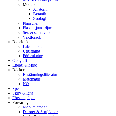
Modeller
Anatomi
Botanik
Zoologi
Planscher
Plastingjutna djur
Sex & samlevnad
Växtförsök
Bioteknik
Laborationer
Utrustning
Förbrukning
Geografi
Energi & Miljö
Böcker
Bestämningslitteratur
Matematik
NO
Spel
Skriv & Rita
Första hjälpen
Förvaring
Mobiltelefoner
Datorer & Surfplattor