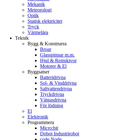
Mekanik
Meteorologi
Optik
Statisk elektricitet
Tryck
Värmelära
Teknik
Bygg & Konstruera
Broar
Glasspinnar m.m.
Hjul & Remskivor
Motorer & El
Byggsatser
Batteridrivna
Sol- & Vinddrivna
Saltvattendrivna
Tryckdrivna
Vätgasdrivna
För lödning
El
Elektronik
Programmera
Micro:bit
Dobot Industrirobot
code.Node