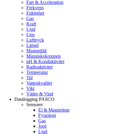
Fart & Acceleration
Frekvens
Fuktighet
Gas
Kraft
Ljud
Ljus
Lufttryck
Längd
Magnetfält
Människokroppen
pH & Konduktivitet
Radioaktivitet
Temperatur
Tid
Vattenkvalitet
Vikt
Väder & Vind
Datalogging PASCO
Sensorer
El & Magnetism
Fysiologi
Gas
Jord
Ljud