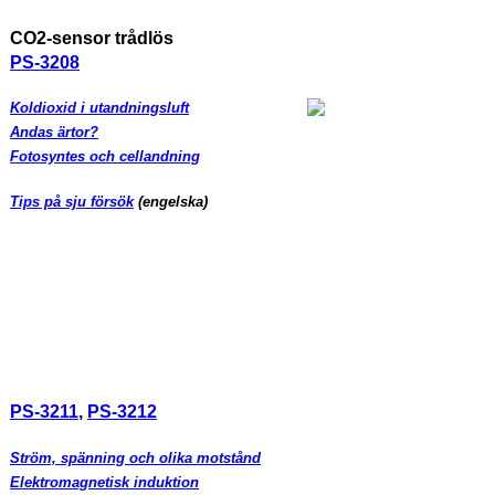
CO2-sensor trådlös
PS-3208
Koldioxid i utandningsluft
Andas ärtor?
Fotosyntes och cellandning
Tips på sju försök
(engelska)
PS-3211
,
PS-3212
Ström, spänning och olika motstånd
Elektromagnetisk induktion