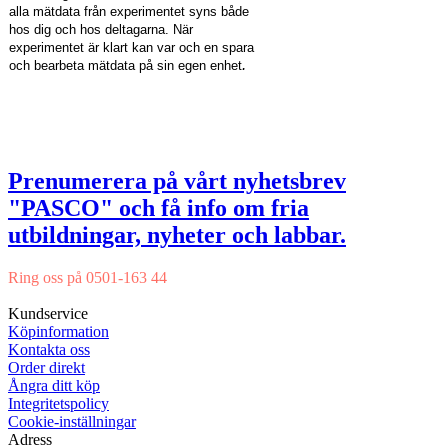
alla mätdata från experimentet syns både
hos dig och hos deltagarna. När
experimentet är klart kan var och en spara
.
och bearbeta mätdata på sin egen enhet
Prenumerera på vårt nyhetsbrev
"PASCO" och få info om fria
utbildningar, nyheter och labbar.
Ring oss på 0501-163 44
Mån-Tor 08:00-16:30 Fre 08:00-16:00
Kundservice
Köpinformation
Kontakta oss
Order direkt
Ångra ditt köp
Integritetspolicy
Cookie-inställningar
Adress