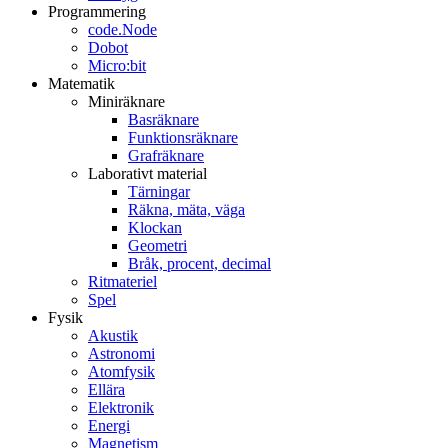
Programmering
code.Node
Dobot
Micro:bit
Matematik
Miniräknare
Basräknare
Funktionsräknare
Grafräknare
Laborativt material
Tärningar
Räkna, mäta, väga
Klockan
Geometri
Bråk, procent, decimal
Ritmateriel
Spel
Fysik
Akustik
Astronomi
Atomfysik
Ellära
Elektronik
Energi
Magnetism