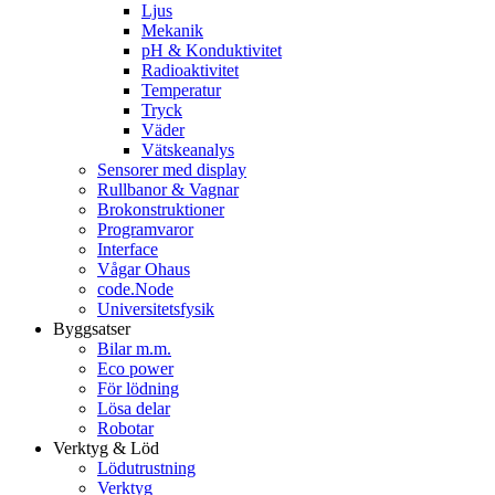
Ljus
Mekanik
pH & Konduktivitet
Radioaktivitet
Temperatur
Tryck
Väder
Vätskeanalys
Sensorer med display
Rullbanor & Vagnar
Brokonstruktioner
Programvaror
Interface
Vågar Ohaus
code.Node
Universitetsfysik
Byggsatser
Bilar m.m.
Eco power
För lödning
Lösa delar
Robotar
Verktyg & Löd
Lödutrustning
Verktyg