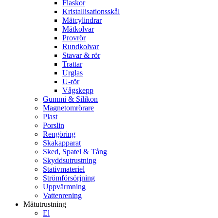
Flaskor
Kristallisationsskål
Mätcylindrar
Mätkolvar
Provrör
Rundkolvar
Stavar & rör
Trattar
Urglas
U-rör
Vågskepp
Gummi & Silikon
Magnetomrörare
Plast
Porslin
Rengöring
Skakapparat
Sked, Spatel & Tång
Skyddsutrustning
Stativmateriel
Strömförsörjning
Uppvärmning
Vattenrening
Mätutrustning
El