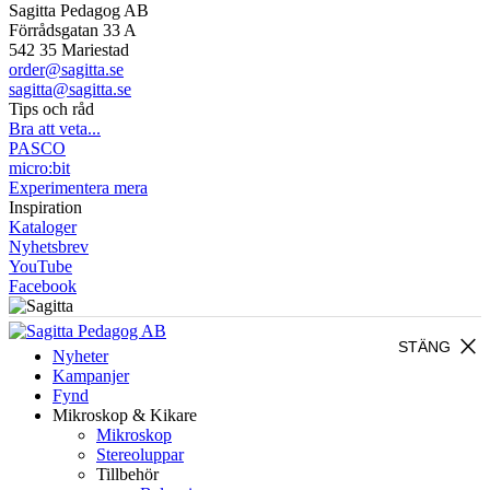
Sagitta Pedagog AB
Förrådsgatan 33 A
542 35 Mariestad
order@sagitta.se
sagitta@sagitta.se
Tips och råd
Bra att veta...
PASCO
micro:bit
Experimentera mera
Inspiration
Kataloger
Nyhetsbrev
YouTube
Facebook
close
STÄNG
Nyheter
Kampanjer
Fynd
Mikroskop & Kikare
Mikroskop
Stereoluppar
Tillbehör