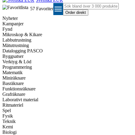
Svenska EUR
menu
57
Favoriter
Nyheter
Kampanjer
Fynd
Mikroskop & Kikare
Labbutrustning
Mätutrustning
Datalogging PASCO
Byggsatser
Verktyg & Löd
Programmering
Matematik
Miniräknare
Basräknare
Funktionsräknare
Grafräknare
Laborativt material
Ritmateriel
Spel
Fysik
Teknik
Kemi
Biologi