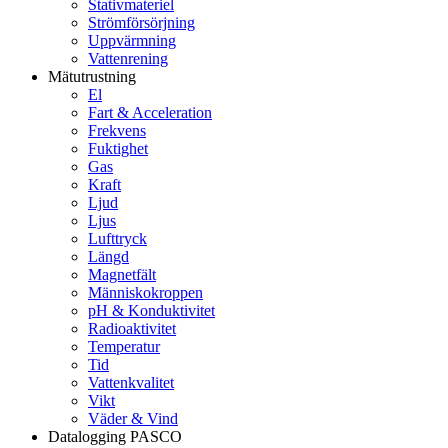
Stativmateriel
Strömförsörjning
Uppvärmning
Vattenrening
Mätutrustning
El
Fart & Acceleration
Frekvens
Fuktighet
Gas
Kraft
Ljud
Ljus
Lufttryck
Längd
Magnetfält
Människokroppen
pH & Konduktivitet
Radioaktivitet
Temperatur
Tid
Vattenkvalitet
Vikt
Väder & Vind
Datalogging PASCO