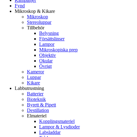
Kampanjer
Fynd
Mikroskop & Kikare
Mikroskop
Stereoluppar
Tillbehör
Belysning
Försättslinser
Lampor
Mikroskopiska prep
Objektiv
Okular
Övrigt
Kameror
Luppar
Kikare
Labbutrustning
Batterier
Bioteknik
Byrett & Pipett
Destillation
Elmateriel
Kopplingsmateriel
Lampor & Lysdioder
Labsladdar