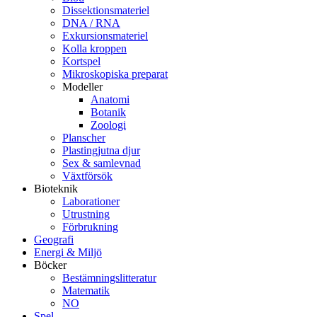
Dissektionsmateriel
DNA / RNA
Exkursionsmateriel
Kolla kroppen
Kortspel
Mikroskopiska preparat
Modeller
Anatomi
Botanik
Zoologi
Planscher
Plastingjutna djur
Sex & samlevnad
Växtförsök
Bioteknik
Laborationer
Utrustning
Förbrukning
Geografi
Energi & Miljö
Böcker
Bestämningslitteratur
Matematik
NO
Spel