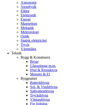
Astronomi
Atomfysik
Ellära
Elektronik
Energi
Magnetism
Mekanik
Meteorologi
Optik
Statisk elektricitet
Tryck
Värmelära
Teknik
Bygg & Konstruera
Broar
Glasspinnar m.m.
Hjul & Remskivor
Motorer & El
Byggsatser
Batteridrivna
Sol- & Vinddrivna
Saltvattendrivna
Tryckdrivna
Vätgasdrivna
För lödning