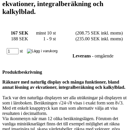
ekvationer, integralberäkning och
kalkylblad.
167 SEK
minst 10 st
(208.75 SEK inkl. moms)
188 SEK
1 - 9 st
(235.00 SEK inkl. moms)
st
Leverans
- omgående
Produktbeskrivning
Räknare med naturlig display och många funktioner, bland
annat lösning av ekvationer, integralberäkning och kalkylblad.
Tack var den naturliga displayen ser alla uträkningar på displayen ut
som i läroboken. Beräkningen √24∙√8 visas i exakt form som 8√3.
Med ett enkelt knapptryck kan man som alternativ välja att visa
resultaten i decimalform.
Via ikonmenyn når man 12 olika beräkningslägen. Förutom det
vanliga miniräknarläget finns det till exempel möjlighet att räkna
med imaginära tal, skapa värdetabeller, räkna med vektorer, göra