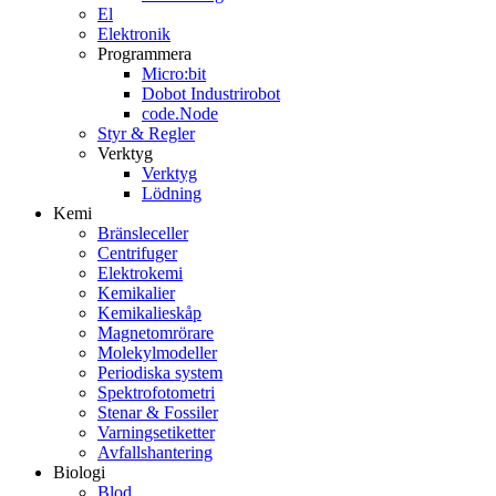
El
Elektronik
Programmera
Micro:bit
Dobot Industrirobot
code.Node
Styr & Regler
Verktyg
Verktyg
Lödning
Kemi
Bränsleceller
Centrifuger
Elektrokemi
Kemikalier
Kemikalieskåp
Magnetomrörare
Molekylmodeller
Periodiska system
Spektrofotometri
Stenar & Fossiler
Varningsetiketter
Avfallshantering
Biologi
Blod