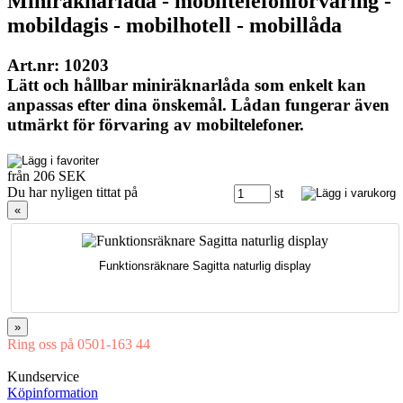
Miniräknarlåda - mobiltelefonförvaring -
mobildagis - mobilhotell - mobillåda
Art.nr: 10203
Lätt och hållbar miniräknarlåda som enkelt kan
anpassas efter dina önskemål. Lådan fungerar även
utmärkt för förvaring av mobiltelefoner.
från 206 SEK
Du har nyligen tittat på
st
«
Funktionsräknare Sagitta naturlig display
»
Ring oss på 0501-163 44
Mån-Tor 08:00-16:30 Fre 08:00-16:00
Kundservice
Köpinformation