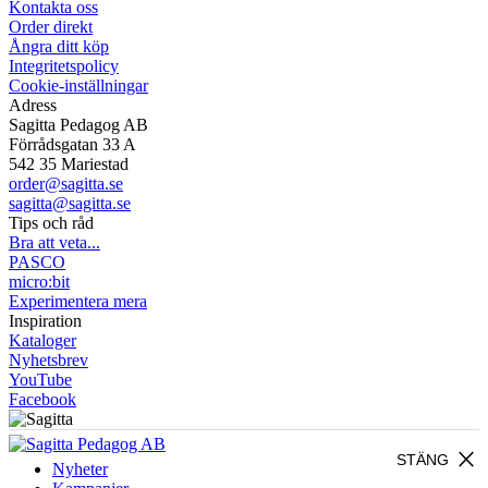
Kontakta oss
Order direkt
Ångra ditt köp
Integritetspolicy
Cookie-inställningar
Adress
Sagitta Pedagog AB
Förrådsgatan 33 A
542 35 Mariestad
order@sagitta.se
sagitta@sagitta.se
Tips och råd
Bra att veta...
PASCO
micro:bit
Experimentera mera
Inspiration
Kataloger
Nyhetsbrev
YouTube
Facebook
close
STÄNG
Nyheter