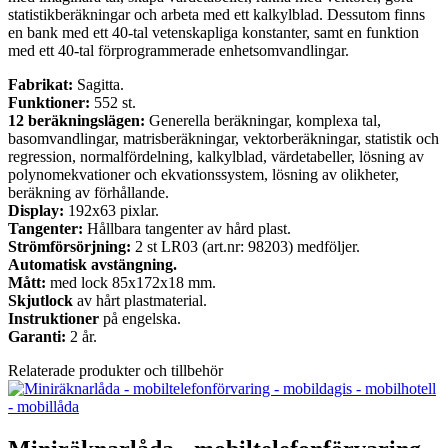
statistikberäkningar och arbeta med ett kalkylblad. Dessutom finns
en bank med ett 40-tal vetenskapliga konstanter, samt en funktion
med ett 40-tal förprogrammerade enhetsomvandlingar.
Fabrikat:
Sagitta.
Funktioner:
552 st.
12 beräkningslägen:
Generella beräkningar, komplexa tal,
basomvandlingar, matrisberäkningar, vektorberäkningar, statistik och
regression, normalfördelning, kalkylblad, värdetabeller, lösning av
polynomekvationer och ekvationssystem, lösning av olikheter,
beräkning av förhållande.
Display:
192x63 pixlar.
Tangenter:
Hållbara tangenter av hård plast.
Strömförsörjning:
2 st LR03 (art.nr: 98203) medföljer.
Automatisk avstängning.
Mått:
med lock 85x172x18 mm.
Skjutlock
av hårt plastmaterial.
Instruktioner
på engelska.
Garanti:
2 år.
Relaterade produkter och tillbehör