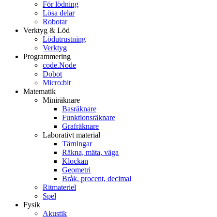
För lödning
Lösa delar
Robotar
Verktyg & Löd
Lödutrustning
Verktyg
Programmering
code.Node
Dobot
Micro:bit
Matematik
Miniräknare
Basräknare
Funktionsräknare
Grafräknare
Laborativt material
Tärningar
Räkna, mäta, väga
Klockan
Geometri
Bråk, procent, decimal
Ritmateriel
Spel
Fysik
Akustik