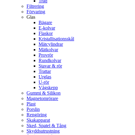
Tråd
Filtrering
Förvaring
Glas
Bägare
E-kolvar
Flaskor
Kristallisationsskål
Mätcylindrar
Mätkolvar
Provrör
Rundkolvar
Stavar & rör
Trattar
Urglas
U-rör
Vågskepp
Gummi & Silikon
Magnetomrörare
Plast
Porslin
Rengöring
Skakapparat
Sked, Spatel & Tång
Skyddsutrustning