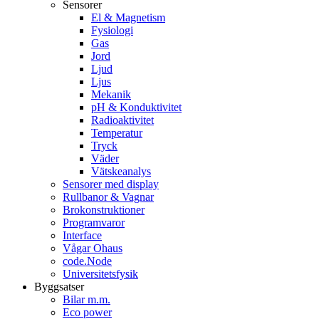
Sensorer
El & Magnetism
Fysiologi
Gas
Jord
Ljud
Ljus
Mekanik
pH & Konduktivitet
Radioaktivitet
Temperatur
Tryck
Väder
Vätskeanalys
Sensorer med display
Rullbanor & Vagnar
Brokonstruktioner
Programvaror
Interface
Vågar Ohaus
code.Node
Universitetsfysik
Byggsatser
Bilar m.m.
Eco power