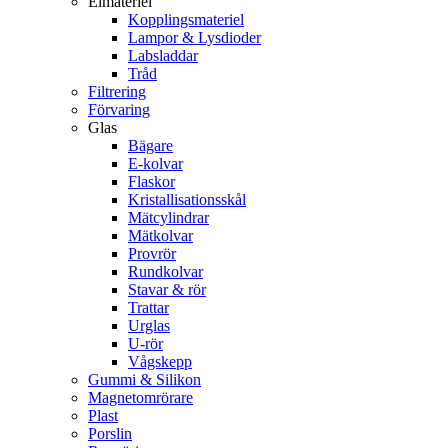
Elmateriel
Kopplingsmateriel
Lampor & Lysdioder
Labsladdar
Tråd
Filtrering
Förvaring
Glas
Bägare
E-kolvar
Flaskor
Kristallisationsskål
Mätcylindrar
Mätkolvar
Provrör
Rundkolvar
Stavar & rör
Trattar
Urglas
U-rör
Vågskepp
Gummi & Silikon
Magnetomrörare
Plast
Porslin