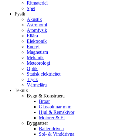
Ritmateriel
Spel
Fysik
Akustik
Astronomi
Atomfysik
Ellära
Elektronik
Energi
Magnetism
Mekanik
Meteorologi
Optik
Statisk elektricitet
Tryck
Värmelära
Teknik
Bygg & Konstruera
Broar
Glasspinnar m.m.
Hjul & Remskivor
Motorer & El
Byggsatser
Batteridrivna
Sol- & Vinddrivna