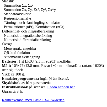
Statistik
Summation Σx, Σx²
Summation Σx, Σy, Σx², Σy², Σx*y
Standardavvikelse
Regressionsanalys
Tärnings- och slantsinglingssimulator
Permutationer (nPr), Kombination (nCr)
Differential- och integralberäkning
Numerisk integrationsberäkning
Numerisk differentialberäkning
Övrigt
Menyspråk: engelska
QR-kod funktion
Automatisk avstängning
Batterier:
1 st LR03 (art.nr: 98203) medföljer.
Mått:
165x77x13,8 mm. Passar i vår miniräknarlåda (art.nr: 10203)
utan skjutlock.
Vikt:
ca 100 g.
Emulatorprogramvara
ingår (4-års licens).
Skyddslock
av hårt plastmaterial.
Instruktionsbok
på svenska.
Ladda ner den här
.
Garanti:
3 år.
Räkneexempel med Casio FX-CW-serien
.