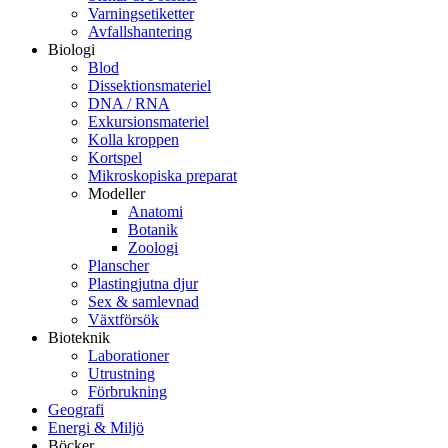
Varningsetiketter
Avfallshantering
Biologi
Blod
Dissektionsmateriel
DNA / RNA
Exkursionsmateriel
Kolla kroppen
Kortspel
Mikroskopiska preparat
Modeller
Anatomi
Botanik
Zoologi
Planscher
Plastingjutna djur
Sex & samlevnad
Växtförsök
Bioteknik
Laborationer
Utrustning
Förbrukning
Geografi
Energi & Miljö
Böcker