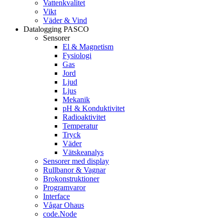
Vattenkvalitet
Vikt
Väder & Vind
Datalogging PASCO
Sensorer
El & Magnetism
Fysiologi
Gas
Jord
Ljud
Ljus
Mekanik
pH & Konduktivitet
Radioaktivitet
Temperatur
Tryck
Väder
Vätskeanalys
Sensorer med display
Rullbanor & Vagnar
Brokonstruktioner
Programvaror
Interface
Vågar Ohaus
code.Node