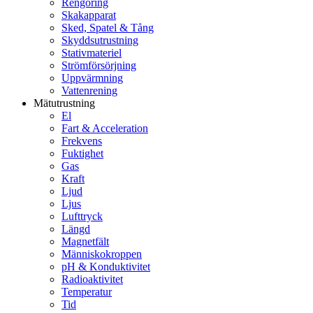
Rengöring
Skakapparat
Sked, Spatel & Tång
Skyddsutrustning
Stativmateriel
Strömförsörjning
Uppvärmning
Vattenrening
Mätutrustning
El
Fart & Acceleration
Frekvens
Fuktighet
Gas
Kraft
Ljud
Ljus
Lufttryck
Längd
Magnetfält
Människokroppen
pH & Konduktivitet
Radioaktivitet
Temperatur
Tid