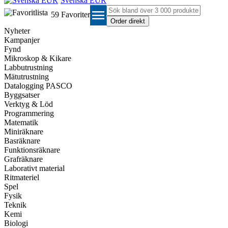
Svenska EUR
menu
59
Favoriter
Nyheter
Kampanjer
Fynd
Mikroskop & Kikare
Labbutrustning
Mätutrustning
Datalogging PASCO
Byggsatser
Verktyg & Löd
Programmering
Matematik
Miniräknare
Basräknare
Funktionsräknare
Grafräknare
Laborativt material
Ritmateriel
Spel
Fysik
Teknik
Kemi
Biologi