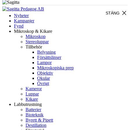
close
STÄNG
Nyheter
Kampanjer
Fynd
Mikroskop & Kikare
Mikroskop
Stereoluppar
Tillbehör
Belysning
Försättslinser
Lampor
Mikroskopiska prep
Objektiv
Okular
Övrigt
Kameror
Luppar
Kikare
Labbutrustning
Batterier
Bioteknik
Byrett & Pipett
Destillation