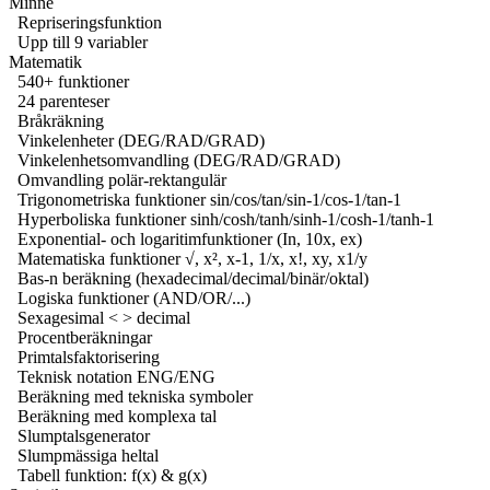
Minne
Repriseringsfunktion
Upp till 9 variabler
Matematik
540+ funktioner
24 parenteser
Bråkräkning
Vinkelenheter (DEG/RAD/GRAD)
Vinkelenhetsomvandling (DEG/RAD/GRAD)
Omvandling polär-rektangulär
Trigonometriska funktioner sin/cos/tan/sin-1/cos-1/tan-1
Hyperboliska funktioner sinh/cosh/tanh/sinh-1/cosh-1/tanh-1
Exponential- och logaritimfunktioner (In, 10x, ex)
Matematiska funktioner √, x², x-1, 1/x, x!, xy, x1/y
Bas-n beräkning (hexadecimal/decimal/binär/oktal)
Logiska funktioner (AND/OR/...)
Sexagesimal < > decimal
Procentberäkningar
Primtalsfaktorisering
Teknisk notation ENG/ENG
Beräkning med tekniska symboler
Beräkning med komplexa tal
Slumptalsgenerator
Slumpmässiga heltal
Tabell funktion: f(x) & g(x)