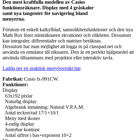
Den mest kraftfulla modellen av Casios
funktionsräknare. Display med 4 gråskalor
samt nya tangenter för navigering bland
menyerna.
Förutom ett enkelt kalkylblad, sannolikhetsfunktioner och den nya
Math Box löser miniräknaren ekvationer och olikheter. Dessutom
kan integraler, differentialer och matriser beräknas.
Dessutom har man möjlighet att logga in på classpad.net och
använda en emulator till räknaren. Den är ett perfekt hjälpmedel att
använda tillsammans med projektor eller interaktiv tavla.
Ladda ner en praktisk menyöversikt här
.
Fabrikat:
Casio fx-991CW.
Funktioner:
Display
63x192 pixlar
Naturlig display
Algebraisk inmatning: Natural V.P.A.M.
Antal tecken/rad 17/1+10/1
Meny med ikoner
4-radig display
Justerbar kontrast
Antal siffror i bas+exponent 10+2