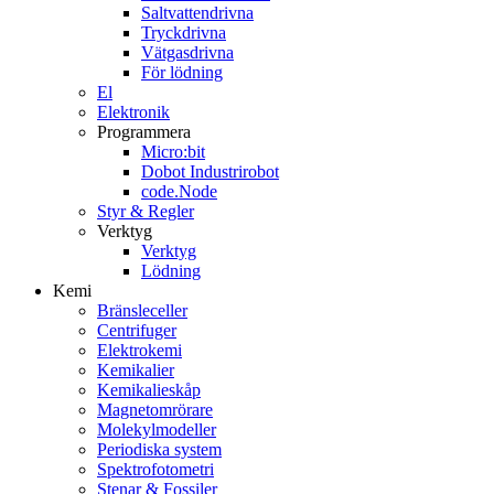
Saltvattendrivna
Tryckdrivna
Vätgasdrivna
För lödning
El
Elektronik
Programmera
Micro:bit
Dobot Industrirobot
code.Node
Styr & Regler
Verktyg
Verktyg
Lödning
Kemi
Bränsleceller
Centrifuger
Elektrokemi
Kemikalier
Kemikalieskåp
Magnetomrörare
Molekylmodeller
Periodiska system
Spektrofotometri
Stenar & Fossiler