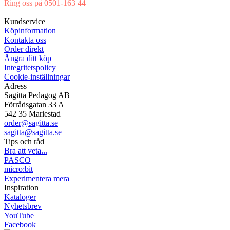
Ring oss på 0501-163 44
Mån-Tor 08:00-16:30 Fre 08:00-16:00
Kundservice
Köpinformation
Kontakta oss
Order direkt
Ångra ditt köp
Integritetspolicy
Cookie-inställningar
Adress
Sagitta Pedagog AB
Förrådsgatan 33 A
542 35 Mariestad
order@sagitta.se
sagitta@sagitta.se
Tips och råd
Bra att veta...
PASCO
micro:bit
Experimentera mera
Inspiration
Kataloger
Nyhetsbrev
YouTube
Facebook