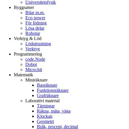
Universitetsfysik
Byggsatser
Bilar m.m.
Eco power
För lödning
Lösa delar
Robotar
Verktyg & Löd
Lödutrustning
Verktyg
Programmering
code.Node
Dobot
Micro:bit
Matematik
Miniräknare
Basräknare
Funktionsräknare
Grafräknare
Laborativt material
Tärningar
Räkna, mäta, väga
Klockan
Geometri
Bråk, procent, decimal