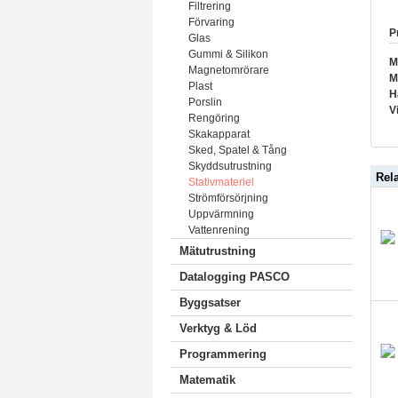
Filtrering
Förvaring
P
Glas
Gummi & Silikon
M
Magnetomrörare
M
Plast
H
Porslin
V
Rengöring
Skakapparat
Sked, Spatel & Tång
Skyddsutrustning
Rel
Stativmateriel
Strömförsörjning
Uppvärmning
Vattenrening
Mätutrustning
Datalogging PASCO
Byggsatser
Verktyg & Löd
Programmering
Matematik