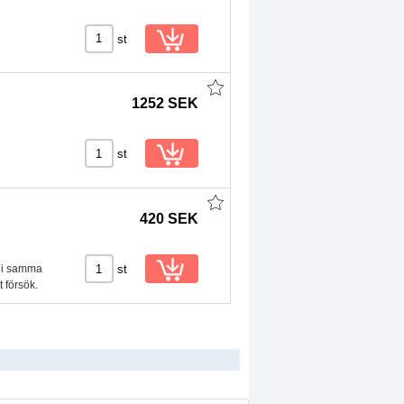
st
1252 SEK
st
420 SEK
st
r i samma
t försök.