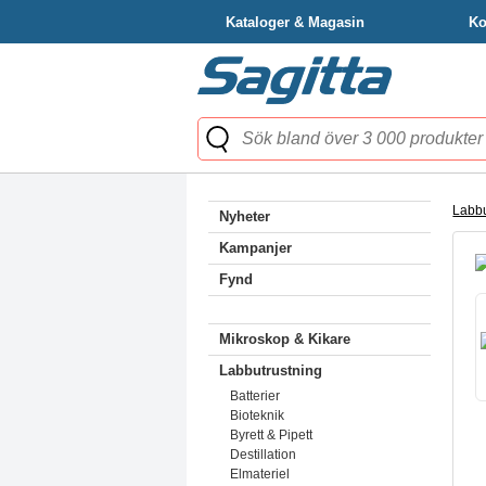
Kataloger & Magasin
Ko
Labbu
Nyheter
Kampanjer
Fynd
Mikroskop & Kikare
Labbutrustning
Batterier
Bioteknik
Byrett & Pipett
Destillation
Elmateriel