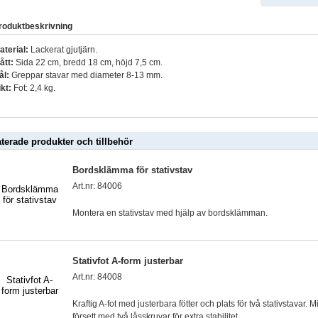
roduktbeskrivning
aterial:
Lackerat gjutjärn.
ått:
Sida 22 cm, bredd 18 cm, höjd 7,5 cm.
ål:
Greppar stavar med diameter 8-13 mm.
ikt:
Fot: 2,4 kg.
aterade produkter och tillbehör
Bordsklämma för stativstav
Art.nr: 84006
Montera en stativstav med hjälp av bordsklämman.
Stativfot A-form justerbar
Art.nr: 84008
Kraftig A-fot med justerbara fötter och plats för två stativstavar. M
försett med två låsskruvar för extra stabilitet.