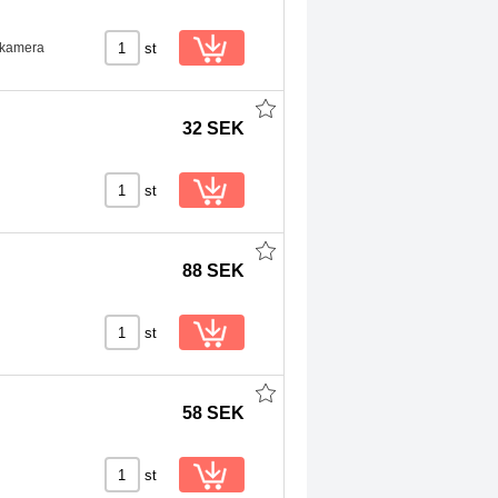
st
n kamera
32 SEK
st
88 SEK
st
58 SEK
st