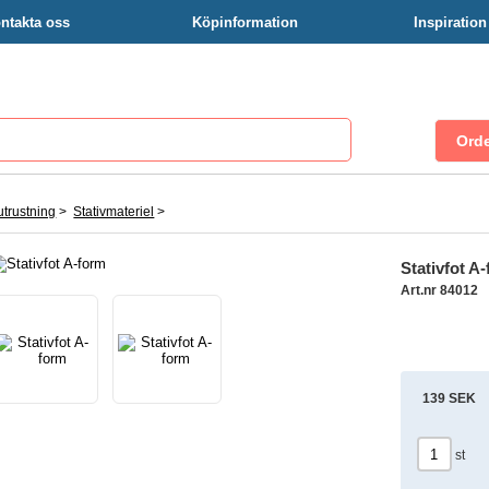
ntakta oss
Köpinformation
Inspiratio
trustning
>
Stativmateriel
>
Stativfot A
Art.nr 84012
139 SEK
st