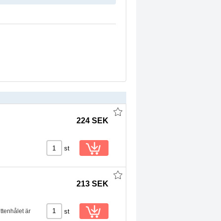
224 SEK
st
213 SEK
st
ittenhålet är