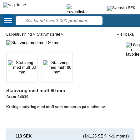
menu
46
Labbutrustning
>
Stativmateriel
>
« Tillbaka
Stativring med muff 80 mm
Art.nr 84039
Kraftig stativring med muff som monteras på stativstav.
113 SEK
(141.25 SEK inkl. moms)