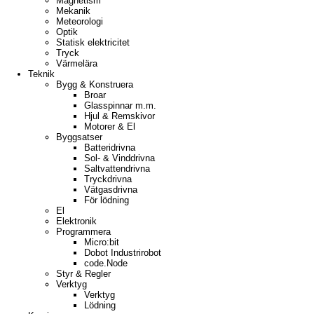
Magnetism
Mekanik
Meteorologi
Optik
Statisk elektricitet
Tryck
Värmelära
Teknik
Bygg & Konstruera
Broar
Glasspinnar m.m.
Hjul & Remskivor
Motorer & El
Byggsatser
Batteridrivna
Sol- & Vinddrivna
Saltvattendrivna
Tryckdrivna
Vätgasdrivna
För lödning
El
Elektronik
Programmera
Micro:bit
Dobot Industrirobot
code.Node
Styr & Regler
Verktyg
Verktyg
Lödning