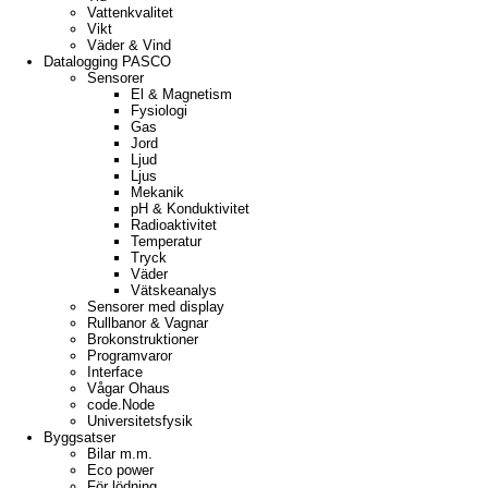
Vattenkvalitet
Vikt
Väder & Vind
Datalogging PASCO
Sensorer
El & Magnetism
Fysiologi
Gas
Jord
Ljud
Ljus
Mekanik
pH & Konduktivitet
Radioaktivitet
Temperatur
Tryck
Väder
Vätskeanalys
Sensorer med display
Rullbanor & Vagnar
Brokonstruktioner
Programvaror
Interface
Vågar Ohaus
code.Node
Universitetsfysik
Byggsatser
Bilar m.m.
Eco power
För lödning