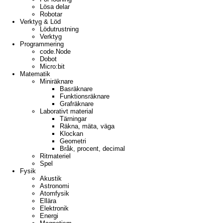
Lösa delar
Robotar
Verktyg & Löd
Lödutrustning
Verktyg
Programmering
code.Node
Dobot
Micro:bit
Matematik
Miniräknare
Basräknare
Funktionsräknare
Grafräknare
Laborativt material
Tärningar
Räkna, mäta, väga
Klockan
Geometri
Bråk, procent, decimal
Ritmateriel
Spel
Fysik
Akustik
Astronomi
Atomfysik
Ellära
Elektronik
Energi