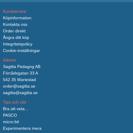
Kundservice
Köpinformation
Kontakta oss
Order direkt
Ångra ditt köp
Integritetspolicy
Cookie-inställningar
Adress
Sagitta Pedagog AB
Förrådsgatan 33 A
542 35 Mariestad
order@sagitta.se
sagitta@sagitta.se
Tips och råd
Bra att veta...
PASCO
micro:bit
Experimentera mera