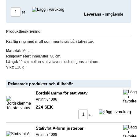
st
Leverans
- omgående
Produktbeskrivning
Kraftig ring med muff som monteras på stativstav.
Material:
Metall.
Ringdiameter:
Inner/ytter 7/8 cm.
Längd:
11 cm mellan stativstavens och ringens centrum.
Vikt:
120 g.
Relaterade produkter och tillbehör
Bordsklämma för stativstav
Art.nr: 84006
224 SEK
st
Stativfot A-form justerbar
Art.nr: 84008