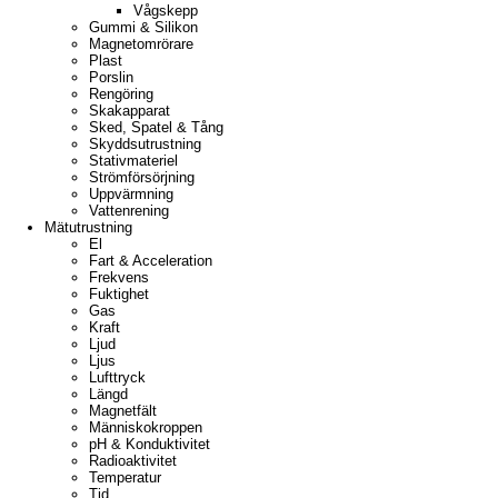
Vågskepp
Gummi & Silikon
Magnetomrörare
Plast
Porslin
Rengöring
Skakapparat
Sked, Spatel & Tång
Skyddsutrustning
Stativmateriel
Strömförsörjning
Uppvärmning
Vattenrening
Mätutrustning
El
Fart & Acceleration
Frekvens
Fuktighet
Gas
Kraft
Ljud
Ljus
Lufttryck
Längd
Magnetfält
Människokroppen
pH & Konduktivitet
Radioaktivitet
Temperatur
Tid