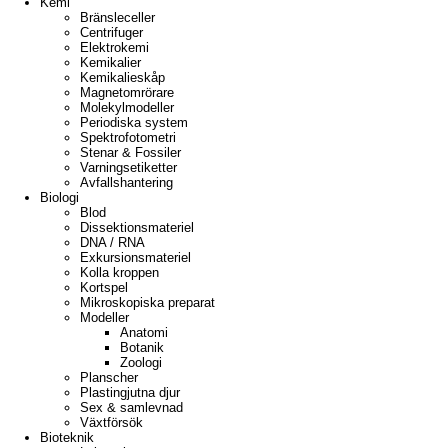
Kemi
Bränsleceller
Centrifuger
Elektrokemi
Kemikalier
Kemikalieskåp
Magnetomrörare
Molekylmodeller
Periodiska system
Spektrofotometri
Stenar & Fossiler
Varningsetiketter
Avfallshantering
Biologi
Blod
Dissektionsmateriel
DNA / RNA
Exkursionsmateriel
Kolla kroppen
Kortspel
Mikroskopiska preparat
Modeller
Anatomi
Botanik
Zoologi
Planscher
Plastingjutna djur
Sex & samlevnad
Växtförsök
Bioteknik