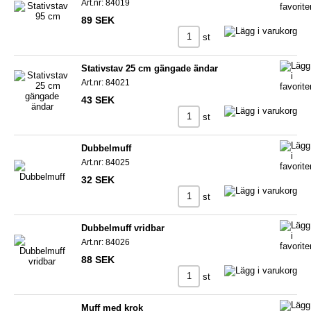
Art.nr: 84019
89 SEK
st
Stativstav 25 cm gängade ändar
Art.nr: 84021
43 SEK
st
Dubbelmuff
Art.nr: 84025
32 SEK
st
Dubbelmuff vridbar
Art.nr: 84026
88 SEK
st
Muff med krok