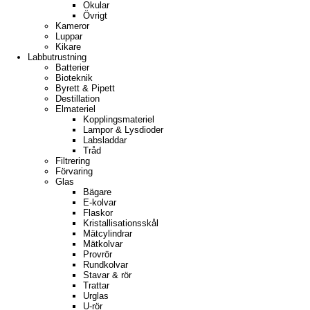
Okular
Övrigt
Kameror
Luppar
Kikare
Labbutrustning
Batterier
Bioteknik
Byrett & Pipett
Destillation
Elmateriel
Kopplingsmateriel
Lampor & Lysdioder
Labsladdar
Tråd
Filtrering
Förvaring
Glas
Bägare
E-kolvar
Flaskor
Kristallisationsskål
Mätcylindrar
Mätkolvar
Provrör
Rundkolvar
Stavar & rör
Trattar
Urglas
U-rör