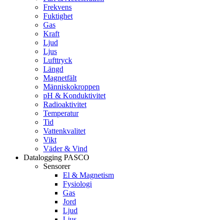
Frekvens
Fuktighet
Gas
Kraft
Ljud
Ljus
Lufttryck
Längd
Magnetfält
Människokroppen
pH & Konduktivitet
Radioaktivitet
Temperatur
Tid
Vattenkvalitet
Vikt
Väder & Vind
Datalogging PASCO
Sensorer
El & Magnetism
Fysiologi
Gas
Jord
Ljud
Ljus