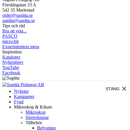
Förrådsgatan 33 A
542 35 Mariestad
order@sagitta.se
sagitta@sagitta.se
Tips och råd
Bra att veta...
PASCO
micro:bit
Experimentera mera
Inspiration
Kataloger
Nyhetsbrev
YouTube
Facebook
close
STÄNG
Nyheter
Kampanjer
Fynd
Mikroskop & Kikare
Mikroskop
Stereoluppar
Tillbehör
Belysning