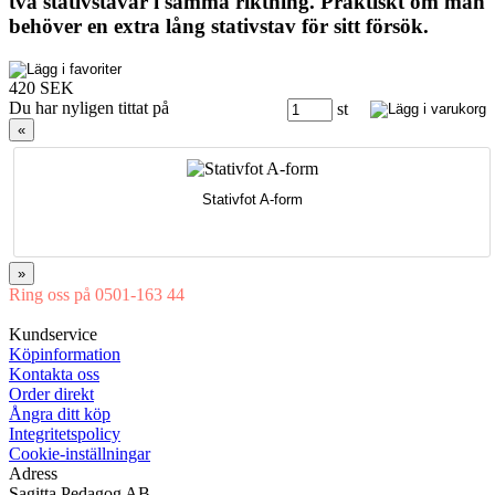
två stativstavar i samma riktning. Praktiskt om man
behöver en extra lång stativstav för sitt försök.
420 SEK
Du har nyligen tittat på
st
«
Stativfot A-form
»
Ring oss på 0501-163 44
Mån-Tor 08:00-16:30 Fre 08:00-16:00
Kundservice
Köpinformation
Kontakta oss
Order direkt
Ångra ditt köp
Integritetspolicy
Cookie-inställningar
Adress
Sagitta Pedagog AB