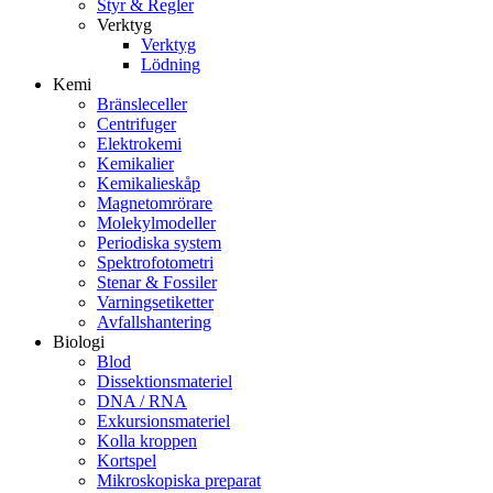
Styr & Regler
Verktyg
Verktyg
Lödning
Kemi
Bränsleceller
Centrifuger
Elektrokemi
Kemikalier
Kemikalieskåp
Magnetomrörare
Molekylmodeller
Periodiska system
Spektrofotometri
Stenar & Fossiler
Varningsetiketter
Avfallshantering
Biologi
Blod
Dissektionsmateriel
DNA / RNA
Exkursionsmateriel
Kolla kroppen
Kortspel
Mikroskopiska preparat