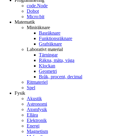
Programmering
code.Node
Dobot
Micro:bit
Matematik
Miniräknare
Basräknare
Funktionsräknare
Grafräknare
Laborativt material
Tärningar
Räkna, mäta, väga
Klockan
Geometri
Bråk, procent, decimal
Ritmateriel
Spel
Fysik
Akustik
Astronomi
Atomfysik
Ellära
Elektronik
Energi
Magnetism