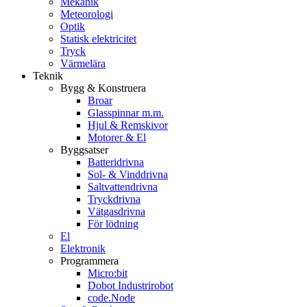
Mekanik
Meteorologi
Optik
Statisk elektricitet
Tryck
Värmelära
Teknik
Bygg & Konstruera
Broar
Glasspinnar m.m.
Hjul & Remskivor
Motorer & El
Byggsatser
Batteridrivna
Sol- & Vinddrivna
Saltvattendrivna
Tryckdrivna
Vätgasdrivna
För lödning
El
Elektronik
Programmera
Micro:bit
Dobot Industrirobot
code.Node