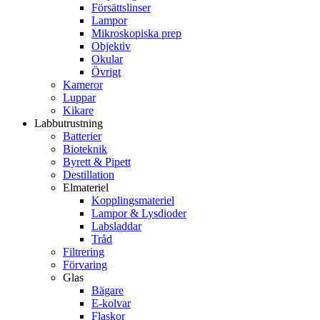
Försättslinser
Lampor
Mikroskopiska prep
Objektiv
Okular
Övrigt
Kameror
Luppar
Kikare
Labbutrustning
Batterier
Bioteknik
Byrett & Pipett
Destillation
Elmateriel
Kopplingsmateriel
Lampor & Lysdioder
Labsladdar
Tråd
Filtrering
Förvaring
Glas
Bägare
E-kolvar
Flaskor