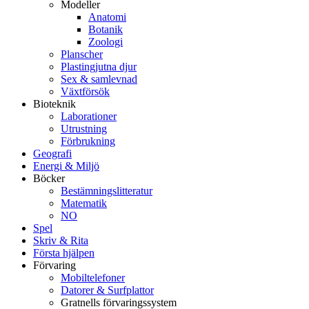
Modeller
Anatomi
Botanik
Zoologi
Planscher
Plastingjutna djur
Sex & samlevnad
Växtförsök
Bioteknik
Laborationer
Utrustning
Förbrukning
Geografi
Energi & Miljö
Böcker
Bestämningslitteratur
Matematik
NO
Spel
Skriv & Rita
Första hjälpen
Förvaring
Mobiltelefoner
Datorer & Surfplattor
Gratnells förvaringssystem