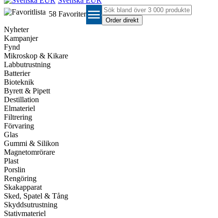
Svenska EUR
menu
58
Favoriter
Nyheter
Kampanjer
Fynd
Mikroskop & Kikare
Labbutrustning
Batterier
Bioteknik
Byrett & Pipett
Destillation
Elmateriel
Filtrering
Förvaring
Glas
Gummi & Silikon
Magnetomrörare
Plast
Porslin
Rengöring
Skakapparat
Sked, Spatel & Tång
Skyddsutrustning
Stativmateriel