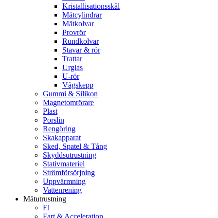
Kristallisationsskål
Mätcylindrar
Mätkolvar
Provrör
Rundkolvar
Stavar & rör
Trattar
Urglas
U-rör
Vågskepp
Gummi & Silikon
Magnetomrörare
Plast
Porslin
Rengöring
Skakapparat
Sked, Spatel & Tång
Skyddsutrustning
Stativmateriel
Strömförsörjning
Uppvärmning
Vattenrening
Mätutrustning
El
Fart & Acceleration