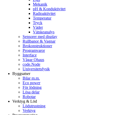
Mekanik
pH & Konduktivitet
Radioaktivitet
Temperatur
Tryck
Väder
Vätskeanalys
Sensorer med display
Rullbanor & Vagnar
Brokonstruktioner
Programvaror
Interface
Vågar Ohaus
code.Node
Universitetsfysik
Byggsatser
Bilar m.m.
Eco power
För lödning
Lösa delar
Robotar
Verktyg & Löd
Lödutrustning
Verktyg