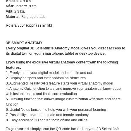
Antal delar:
6 st.
Mått:
19x27x19 cm.
Vikt:
2,3 kg.
Material:
Färglagd plast.
Rotera 360° (öppnas i ny flik)
3B SMART ANATOMY
Every original 3B Scientific® Anatomy Model gives you direct access to
its digital twin on your smartphone, tablet or desktop device.
Enjoy using the exclusive virtual anatomy content with the following
features:
1. Freely rotate your digital model and zoom in and out
2. Display hotspots and their anatomical structures
3. Augmented Reality (AR) feature starts your virtual anatomy model
4. Anatomy Quiz function to test and improve your anatomical knowledge
with instant results and final score evaluation
5. Drawing function that allows image customization with save and share
function
6. Useful Notes function to help you with your personal learning
7. Possibility to learn both male and female anatomy
8. Easy access to 3D content both online and offline
To get started
, simply scan the QR-code located on your 3B Scientific®