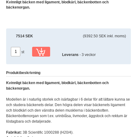
Kvinnligt bäcken med ligament, blodkärl, bäckenbotten och
bäckenorgan.
7514 SEK
(9392.50 SEK inkl. moms)
st
Leverans
- 3 veckor
Produktbeskrivning
Kvinnligt bäcken med ligament, blodkärl, bäckenbotten och
bäckenorgan.
Modellen är i naturlig storlek och isärtagbar i 6 delar för att lättare kunna se
och studera bäckenets delar. Den högra delen visar bäckenets ligament
och blodkärl och den vänstra delen musklerna i bäckenbotten.
Bäckenbottenorgan som t.ex. urinblåsa, livmoder, äggstock och rektum är
löstagbara och detaljerade.
Fabrikat:
3B Scientific 1000288 (H20/4).