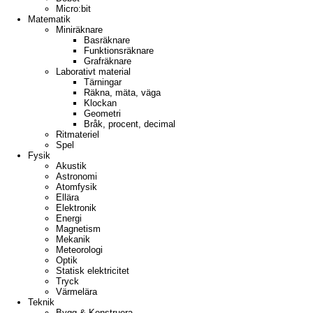
Micro:bit
Matematik
Miniräknare
Basräknare
Funktionsräknare
Grafräknare
Laborativt material
Tärningar
Räkna, mäta, väga
Klockan
Geometri
Bråk, procent, decimal
Ritmateriel
Spel
Fysik
Akustik
Astronomi
Atomfysik
Ellära
Elektronik
Energi
Magnetism
Mekanik
Meteorologi
Optik
Statisk elektricitet
Tryck
Värmelära
Teknik
Bygg & Konstruera