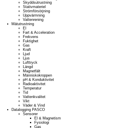
Skyddsutrustning
Stativmateriel
Strömförsörjning
Uppvärmning
Vattenrening
Mätutrustning
El
Fart & Acceleration
Frekvens
Fuktighet
Gas
Kraft
Ljud
Ljus
Lufttryck
Längd
Magnetfält
Människokroppen
pH & Konduktivitet
Radioaktivitet
Temperatur
Tid
Vattenkvalitet
Vikt
Väder & Vind
Datalogging PASCO
Sensorer
El & Magnetism
Fysiologi
Gas