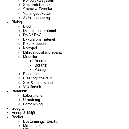
Periodiska system
Spektrofotometri
Stenar & Fossiler
Varningsetiketter
Avfallshantering
Biologi
Blod
Dissektionsmateriel
DNA / RNA
Exkursionsmateriel
Kolla kroppen
Kortspel
Mikroskopiska preparat
Modeller
Anatomi
Botanik
Zoologi
Planscher
Plastingjutna djur
Sex & samlevnad
Växtförsök
Bioteknik
Laborationer
Utrustning
Förbrukning
Geografi
Energi & Miljö
Böcker
Bestämningslitteratur
Matematik