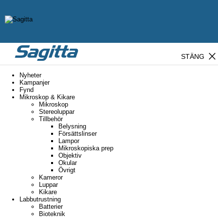
close
STÄNG
Nyheter
Kampanjer
Fynd
Mikroskop & Kikare
Mikroskop
Stereoluppar
Tillbehör
Belysning
Försättslinser
Lampor
Mikroskopiska prep
Objektiv
Okular
Övrigt
Kameror
Luppar
Kikare
Labbutrustning
Batterier
Bioteknik