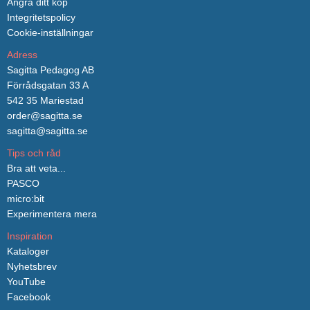
Ångra ditt köp
Integritetspolicy
Cookie-inställningar
Adress
Sagitta Pedagog AB
Förrådsgatan 33 A
542 35 Mariestad
order@sagitta.se
sagitta@sagitta.se
Tips och råd
Bra att veta...
PASCO
micro:bit
Experimentera mera
Inspiration
Kataloger
Nyhetsbrev
YouTube
Facebook