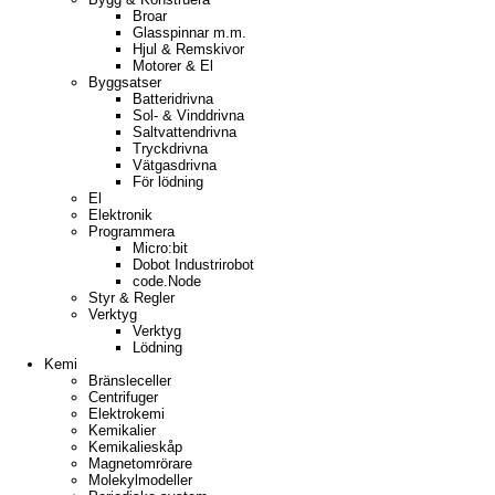
Broar
Glasspinnar m.m.
Hjul & Remskivor
Motorer & El
Byggsatser
Batteridrivna
Sol- & Vinddrivna
Saltvattendrivna
Tryckdrivna
Vätgasdrivna
För lödning
El
Elektronik
Programmera
Micro:bit
Dobot Industrirobot
code.Node
Styr & Regler
Verktyg
Verktyg
Lödning
Kemi
Bränsleceller
Centrifuger
Elektrokemi
Kemikalier
Kemikalieskåp
Magnetomrörare
Molekylmodeller