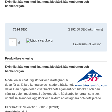
Kvinnligt bäcken med ligament, blodkärl, bäckenbotten och
bäckenorgan.
7514 SEK
(9392.50 SEK inkl. moms)
st
Leverans
- 3 veckor
Produktbeskrivning
Kvinnligt bäcken med ligament, blodkärl, bäckenbotten och
bäckenorgan.
Modellen är i naturlig storlek och isärtagbar i 6
delar för att lättare kunna se och studera bäckenets
delar. Den högra delen visar bäckenets ligament och blodkärl och den
vänstra delen musklerna i bäckenbotten. Bäckenbottenorgan som t.ex.
urinblåsa, livmoder, äggstock och rektum är löstagbara och detaljerade.
Fabrikat:
3B Scientific 1000288 (H20/4).
Antal delar:
6 st.