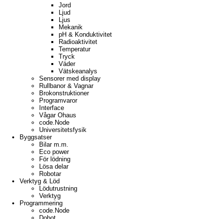
Jord
Ljud
Ljus
Mekanik
pH & Konduktivitet
Radioaktivitet
Temperatur
Tryck
Väder
Vätskeanalys
Sensorer med display
Rullbanor & Vagnar
Brokonstruktioner
Programvaror
Interface
Vågar Ohaus
code.Node
Universitetsfysik
Byggsatser
Bilar m.m.
Eco power
För lödning
Lösa delar
Robotar
Verktyg & Löd
Lödutrustning
Verktyg
Programmering
code.Node
Dobot