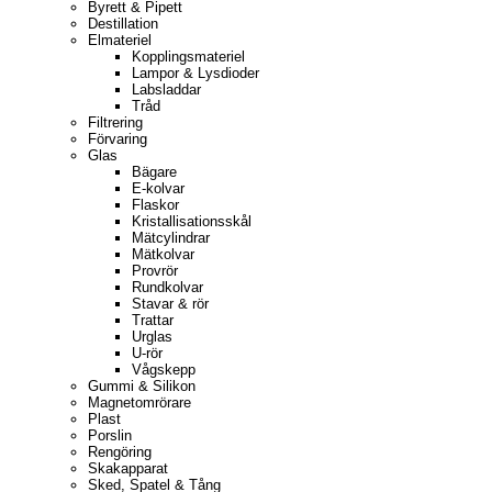
Byrett & Pipett
Destillation
Elmateriel
Kopplingsmateriel
Lampor & Lysdioder
Labsladdar
Tråd
Filtrering
Förvaring
Glas
Bägare
E-kolvar
Flaskor
Kristallisationsskål
Mätcylindrar
Mätkolvar
Provrör
Rundkolvar
Stavar & rör
Trattar
Urglas
U-rör
Vågskepp
Gummi & Silikon
Magnetomrörare
Plast
Porslin
Rengöring
Skakapparat
Sked, Spatel & Tång