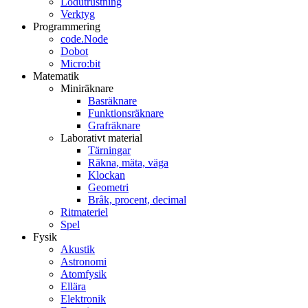
Lödutrustning
Verktyg
Programmering
code.Node
Dobot
Micro:bit
Matematik
Miniräknare
Basräknare
Funktionsräknare
Grafräknare
Laborativt material
Tärningar
Räkna, mäta, väga
Klockan
Geometri
Bråk, procent, decimal
Ritmateriel
Spel
Fysik
Akustik
Astronomi
Atomfysik
Ellära
Elektronik