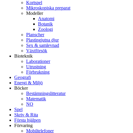
Kortspel
Mikroskopiska preparat
Modeller
Anatomi
Botanik
Zoologi
Planscher
Plastingjutna djur
Sex & samlevnad
Växtförsök
Bioteknik
Laborationer
Utrustning
Förbrukning
Geografi
Energi & Miljö
Böcker
Bestämningslitteratur
Matematik
NO
Spel
Skriv & Rita
Första hjälpen
Förvaring
Mobiltelefoner