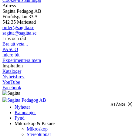
Cookie-inställningar
Adress
Sagitta Pedagog AB
Förrådsgatan 33 A
542 35 Mariestad
order@sagitta.se
sagitta@sagitta.se
Tips och råd
Bra att veta...
PASCO
micro:bit
Experimentera mera
Inspiration
Kataloger
Nyhetsbrev
YouTube
Facebook
close
STÄNG
Nyheter
Kampanjer
Fynd
Mikroskop & Kikare
Mikroskop
Stereoluppar