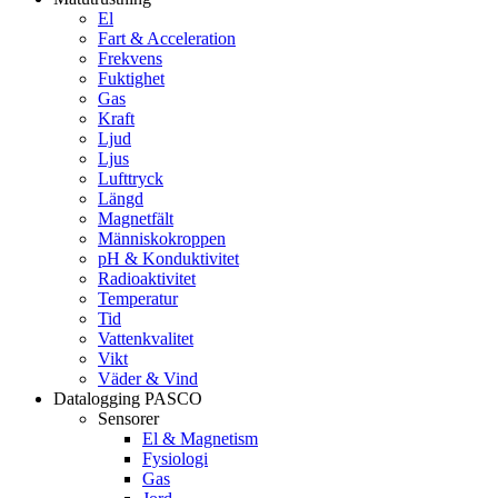
El
Fart & Acceleration
Frekvens
Fuktighet
Gas
Kraft
Ljud
Ljus
Lufttryck
Längd
Magnetfält
Människokroppen
pH & Konduktivitet
Radioaktivitet
Temperatur
Tid
Vattenkvalitet
Vikt
Väder & Vind
Datalogging PASCO
Sensorer
El & Magnetism
Fysiologi
Gas