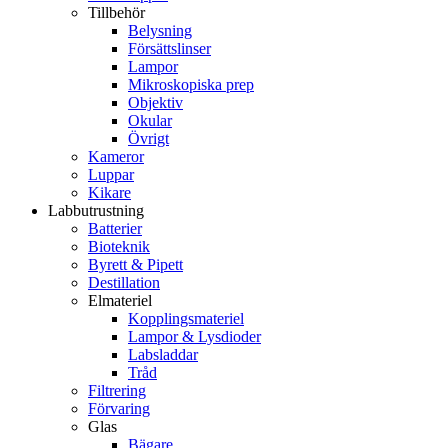
Tillbehör
Belysning
Försättslinser
Lampor
Mikroskopiska prep
Objektiv
Okular
Övrigt
Kameror
Luppar
Kikare
Labbutrustning
Batterier
Bioteknik
Byrett & Pipett
Destillation
Elmateriel
Kopplingsmateriel
Lampor & Lysdioder
Labsladdar
Tråd
Filtrering
Förvaring
Glas
Bägare