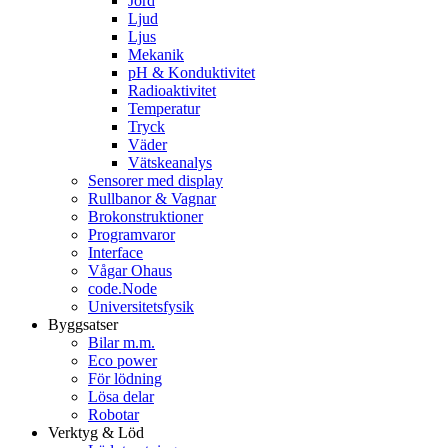
Jord
Ljud
Ljus
Mekanik
pH & Konduktivitet
Radioaktivitet
Temperatur
Tryck
Väder
Vätskeanalys
Sensorer med display
Rullbanor & Vagnar
Brokonstruktioner
Programvaror
Interface
Vågar Ohaus
code.Node
Universitetsfysik
Byggsatser
Bilar m.m.
Eco power
För lödning
Lösa delar
Robotar
Verktyg & Löd