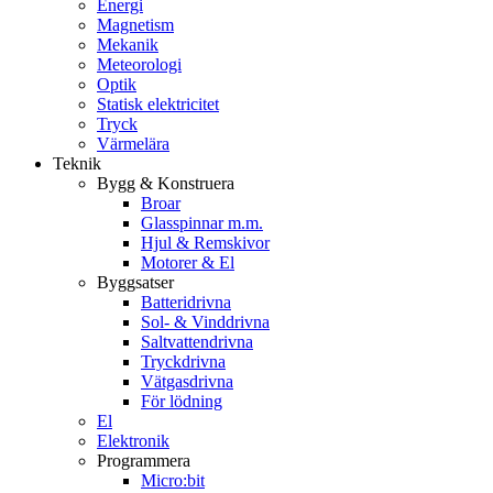
Energi
Magnetism
Mekanik
Meteorologi
Optik
Statisk elektricitet
Tryck
Värmelära
Teknik
Bygg & Konstruera
Broar
Glasspinnar m.m.
Hjul & Remskivor
Motorer & El
Byggsatser
Batteridrivna
Sol- & Vinddrivna
Saltvattendrivna
Tryckdrivna
Vätgasdrivna
För lödning
El
Elektronik
Programmera
Micro:bit