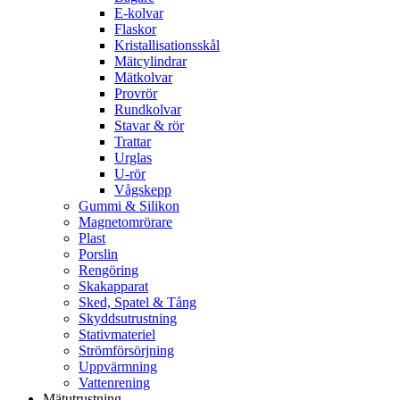
E-kolvar
Flaskor
Kristallisationsskål
Mätcylindrar
Mätkolvar
Provrör
Rundkolvar
Stavar & rör
Trattar
Urglas
U-rör
Vågskepp
Gummi & Silikon
Magnetomrörare
Plast
Porslin
Rengöring
Skakapparat
Sked, Spatel & Tång
Skyddsutrustning
Stativmateriel
Strömförsörjning
Uppvärmning
Vattenrening
Mätutrustning