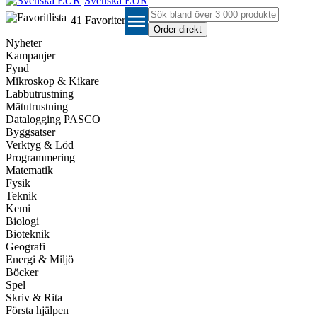
Svenska EUR
menu
41
Favoriter
Nyheter
Kampanjer
Fynd
Mikroskop & Kikare
Labbutrustning
Mätutrustning
Datalogging PASCO
Byggsatser
Verktyg & Löd
Programmering
Matematik
Fysik
Teknik
Kemi
Biologi
Bioteknik
Geografi
Energi & Miljö
Böcker
Spel
Skriv & Rita
Första hjälpen