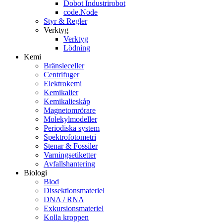
Dobot Industrirobot
code.Node
Styr & Regler
Verktyg
Verktyg
Lödning
Kemi
Bränsleceller
Centrifuger
Elektrokemi
Kemikalier
Kemikalieskåp
Magnetomrörare
Molekylmodeller
Periodiska system
Spektrofotometri
Stenar & Fossiler
Varningsetiketter
Avfallshantering
Biologi
Blod
Dissektionsmateriel
DNA / RNA
Exkursionsmateriel
Kolla kroppen