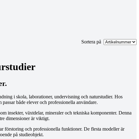
Sortera på
urstudier
er.
dning i skola, laborationer, undervisning och naturstudier. Hos
m passar både elever och professionella användare.
er som insekter, växtdelar, mineraler och tekniska komponenter. Denna
re dimensioner är viktigt.
r förstoring och professionella funktioner. De flesta modeller är
roende på studieobjekt.