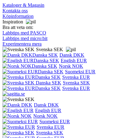
Kataloger & Magasin
Kontakta oss
Köpinformation
Inspiration
Bra att veta om:
Labbtips med PASCO
Labbtips med micro:bit
Experimentera mera
Svenska SEK
Dansk DKK
English EUR
Norsk NOK
Suomeksi EUR
Svenska EUR
Svenska SEK
Svenska EUR
Dansk DKK
English EUR
Norsk NOK
Suomeksi EUR
Svenska EUR
Svenska SEK