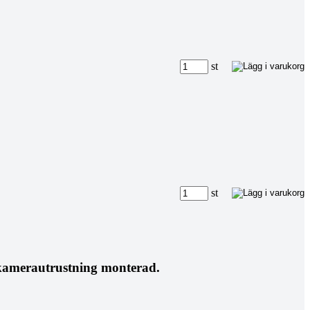
st
st
n kamerautrustning monterad.