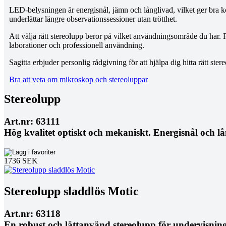
LED-belysningen är energisnål, jämn och långlivad, vilket ger bra k
underlättar längre observationssessioner utan trötthet.
Att välja rätt stereolupp beror på vilket användningsområde du har. 
laborationer och professionell användning.
Sagitta erbjuder personlig rådgivning för att hjälpa dig hitta rätt st
Bra att veta om mikroskop och stereoluppar
Stereolupp
Art.nr: 63111
Hög kvalitet optiskt och mekaniskt. Energisnål och l
1736 SEK
Stereolupp sladdlös Motic
Art.nr: 63118
En robust och lättanvänd stereolupp för undervisning –