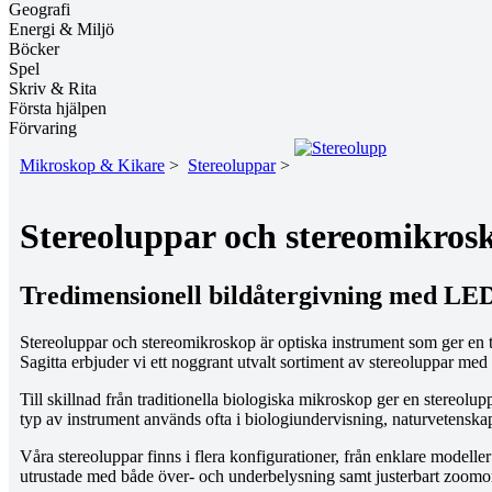
Geografi
Energi & Miljö
Böcker
Spel
Skriv & Rita
Första hjälpen
Förvaring
Mikroskop & Kikare
>
Stereoluppar
>
Stereoluppar och stereomikrosk
Tredimensionell bildåtergivning med LED-
Stereoluppar och stereomikroskop är optiska instrument som ger en tr
Sagitta erbjuder vi ett noggrant utvalt sortiment av stereoluppar m
Till skillnad från traditionella biologiska mikroskop ger en stereolu
typ av instrument används ofta i biologiundervisning, naturvetenskapl
Våra stereoluppar finns i flera konfigurationer, från enklare modell
utrustade med både över- och underbelysning samt justerbart zoomomr