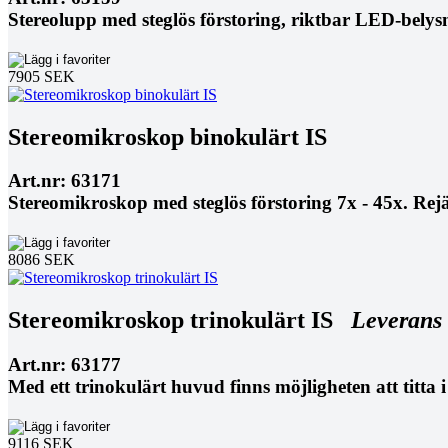
Stereolupp med steglös förstoring, riktbar LED-belys
7905 SEK
Stereomikroskop binokulärt IS
Art.nr: 63171
Stereomikroskop med steglös förstoring 7x - 45x. Rejäl
8086 SEK
Stereomikroskop trinokulärt IS
Leverans 
Art.nr: 63177
Med ett trinokulärt huvud finns möjligheten att titt
9116 SEK