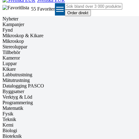
Svenska EUR
menu
55
Favoriter
Nyheter
Kampanjer
Fynd
Mikroskop & Kikare
Mikroskop
Stereoluppar
Tillbehör
Kameror
Luppar
Kikare
Labbutrustning
Mätutrustning
Datalogging PASCO
Byggsatser
Verktyg & Löd
Programmering
Matematik
Fysik
Teknik
Kemi
Biologi
Bioteknik