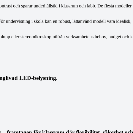
ontrast och sparar underhållstid i klassrum och labb. De flesta modelle
För undervisning i skola kan en robust, lättanvänd modell vara idealisk
ereolupp eller stereomikroskop utifrån verksamhetens behov, budget och k
ånglivad LED-belysning.
 framtagen för klassrum där flexibilitet, säkerhet och 