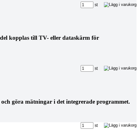
st
l kopplas till TV- eller dataskärm för
st
r och göra mätningar i det integrerade programmet.
st