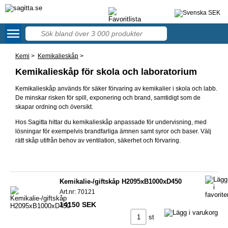
menu
57
Kemi
>
Kemikalieskåp
>
Kemikalieskåp för skola och laboratorium
Kemikalieskåp används för säker förvaring av kemikalier i skola och labb.
De minskar risken för spill, exponering och brand, samtidigt som de
skapar ordning och översikt.
Hos Sagitta hittar du kemikalieskåp anpassade för undervisning, med
lösningar för exempelvis brandfarliga ämnen samt syror och baser. Välj
rätt skåp utifrån behov av ventilation, säkerhet och förvaring.
Kemikalie-/giftskåp H2095xB1000xD450
Art.nr: 70121
14150 SEK
st