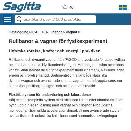
40
menu
Datalogging PASCO
>
Rullbanor & Vagnar
>
Rullbanor & vagnar för fysikexperiment
Utforska rörelse, krafter och energi i praktiken
Rullbanor och dynamikvagnar från PASCO är utvecklade för att ge tydliga
och mätbara resultat i fysikundervisningen. Med hög precision och robust
konstruktion lämpar de sig för experiment inom kinematik, Newtons lagar,
energi och rörelsemängd. Sortimentet omfattar både klassiska
dynamikvagnar och avancerade smarta vagnar med inbyggda sensorer
som mäter position, hastighet och acceleration i realtid.
Flexibla system för undervisning och laborationer
Välj mellan kompletta system med rullbanor i plast eller aluminium, eller
bygg upp din egen lösning med vagnar och tillbehör. Produkterna
möjliggör allt från enkla accelerationsförsök till mer avancerade studier
av elastiska och oelastiska kollisioner samt harmoniska svängningar.