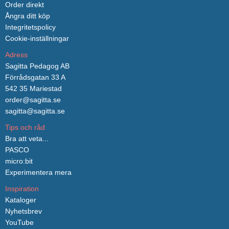
Order direkt
Ångra ditt köp
Integritetspolicy
Cookie-inställningar
Adress
Sagitta Pedagog AB
Förrådsgatan 33 A
542 35 Mariestad
order@sagitta.se
sagitta@sagitta.se
Tips och råd
Bra att veta...
PASCO
micro:bit
Experimentera mera
Inspiration
Kataloger
Nyhetsbrev
YouTube