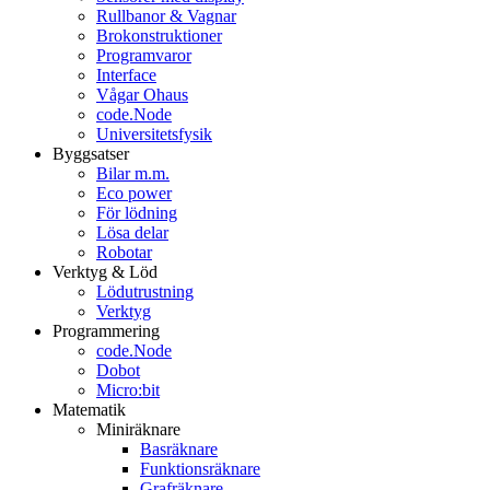
Rullbanor & Vagnar
Brokonstruktioner
Programvaror
Interface
Vågar Ohaus
code.Node
Universitetsfysik
Byggsatser
Bilar m.m.
Eco power
För lödning
Lösa delar
Robotar
Verktyg & Löd
Lödutrustning
Verktyg
Programmering
code.Node
Dobot
Micro:bit
Matematik
Miniräknare
Basräknare
Funktionsräknare
Grafräknare