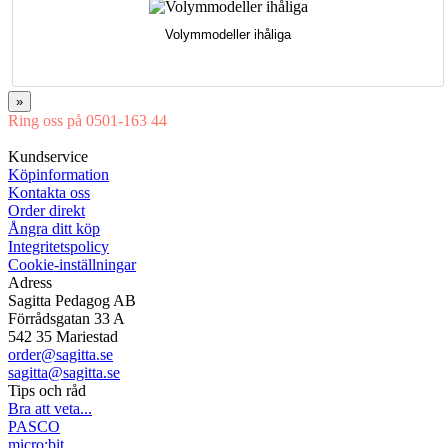
Volymmodeller ihåliga
»
Ring oss på 0501-163 44
Mån-Tor 08:00-16:30 Fre 08:00-16:00
Kundservice
Köpinformation
Kontakta oss
Order direkt
Ångra ditt köp
Integritetspolicy
Cookie-inställningar
Adress
Sagitta Pedagog AB
Förrådsgatan 33 A
542 35 Mariestad
order@sagitta.se
sagitta@sagitta.se
Tips och råd
Bra att veta...
PASCO
micro:bit