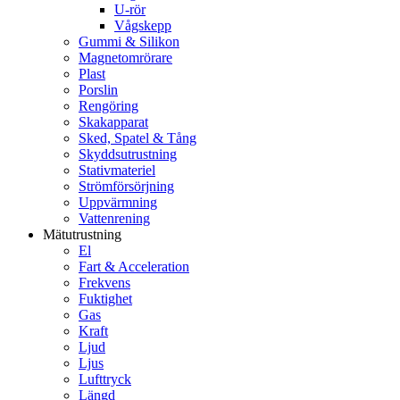
U-rör
Vågskepp
Gummi & Silikon
Magnetomrörare
Plast
Porslin
Rengöring
Skakapparat
Sked, Spatel & Tång
Skyddsutrustning
Stativmateriel
Strömförsörjning
Uppvärmning
Vattenrening
Mätutrustning
El
Fart & Acceleration
Frekvens
Fuktighet
Gas
Kraft
Ljud
Ljus
Lufttryck
Längd