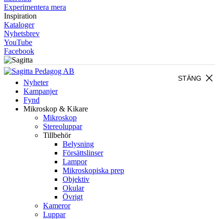
Experimentera mera
Inspiration
Kataloger
Nyhetsbrev
YouTube
Facebook
close
STÄNG
Nyheter
Kampanjer
Fynd
Mikroskop & Kikare
Mikroskop
Stereoluppar
Tillbehör
Belysning
Försättslinser
Lampor
Mikroskopiska prep
Objektiv
Okular
Övrigt
Kameror
Luppar