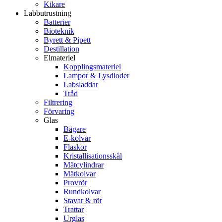
Kikare
Labbutrustning
Batterier
Bioteknik
Byrett & Pipett
Destillation
Elmateriel
Kopplingsmateriel
Lampor & Lysdioder
Labsladdar
Tråd
Filtrering
Förvaring
Glas
Bägare
E-kolvar
Flaskor
Kristallisationsskål
Mätcylindrar
Mätkolvar
Provrör
Rundkolvar
Stavar & rör
Trattar
Urglas