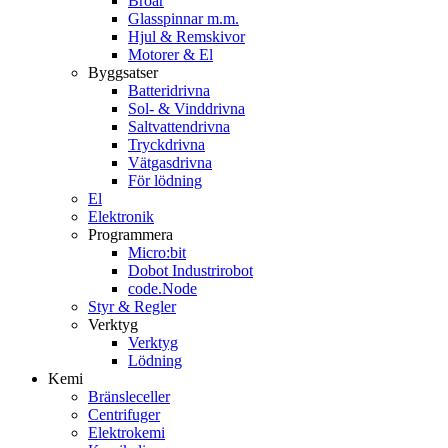
Broar
Glasspinnar m.m.
Hjul & Remskivor
Motorer & El
Byggsatser
Batteridrivna
Sol- & Vinddrivna
Saltvattendrivna
Tryckdrivna
Vätgasdrivna
För lödning
El
Elektronik
Programmera
Micro:bit
Dobot Industrirobot
code.Node
Styr & Regler
Verktyg
Verktyg
Lödning
Kemi
Bränsleceller
Centrifuger
Elektrokemi