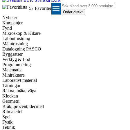
Svenska EUR
menu
57
Favoriter
Nyheter
Kampanjer
Fynd
Mikroskop & Kikare
Labbutrustning
Mätutrustning
Datalogging PASCO
Byggsatser
Verktyg & Löd
Programmering
Matematik
Miniräknare
Laborativt material
Tärningar
Räkna, mäta, väga
Klockan
Geometri
Bråk, procent, decimal
Ritmateriel
Spel
Fysik
Teknik