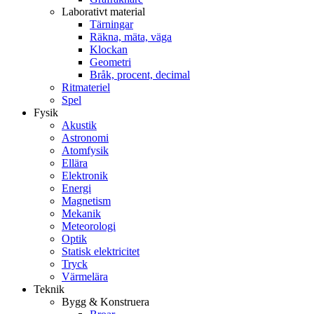
Laborativt material
Tärningar
Räkna, mäta, väga
Klockan
Geometri
Bråk, procent, decimal
Ritmateriel
Spel
Fysik
Akustik
Astronomi
Atomfysik
Ellära
Elektronik
Energi
Magnetism
Mekanik
Meteorologi
Optik
Statisk elektricitet
Tryck
Värmelära
Teknik
Bygg & Konstruera