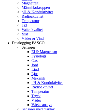
Magnetfält
Människokroppen
pH & Konduktivitet
Radioaktivitet
Temperatur
Tid
Vattenkvalitet
Vikt
Väder & Vind
Datalogging PASCO
Sensorer
El & Magnetism
Fysiologi
Gas
Jord
Ljud
Ljus
Mekanik
pH & Konduktivitet
Radioaktivitet
Temperatur
Tryck
Väder
Vätskeanalys
Sensorer med display