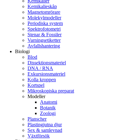
Kemikalier
Kemikalieskåp
Magnetomrörare
Molekylmodeller
Periodiska system
Spektrofotometri
Stenar & Fossiler
Varningsetiketter
Avfallshantering
Biologi
Blod
Dissektionsmateriel
DNA / RNA
Exkursionsmateriel
Kolla kroppen
Kortspel
Mikroskopiska preparat
Modeller
Anatomi
Botanik
Zoologi
Planscher
Plastingjutna djur
Sex & samlevnad
Växtförsök