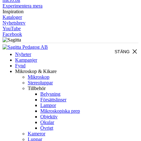
micro:bit
Experimentera mera
Inspiration
Kataloger
Nyhetsbrev
YouTube
Facebook
close
STÄNG
Nyheter
Kampanjer
Fynd
Mikroskop & Kikare
Mikroskop
Stereoluppar
Tillbehör
Belysning
Försättslinser
Lampor
Mikroskopiska prep
Objektiv
Okular
Övrigt
Kameror
Luppar