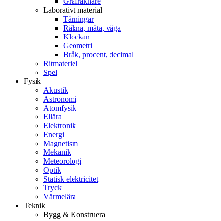
Grafräknare
Laborativt material
Tärningar
Räkna, mäta, väga
Klockan
Geometri
Bråk, procent, decimal
Ritmateriel
Spel
Fysik
Akustik
Astronomi
Atomfysik
Ellära
Elektronik
Energi
Magnetism
Mekanik
Meteorologi
Optik
Statisk elektricitet
Tryck
Värmelära
Teknik
Bygg & Konstruera