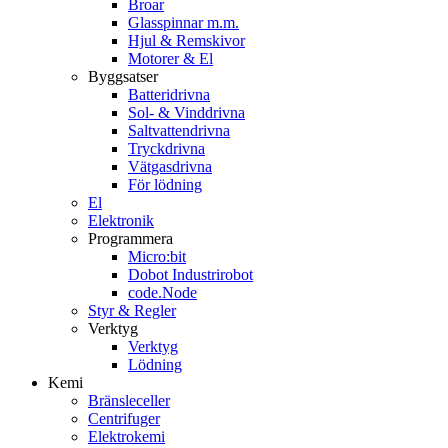
Broar
Glasspinnar m.m.
Hjul & Remskivor
Motorer & El
Byggsatser
Batteridrivna
Sol- & Vinddrivna
Saltvattendrivna
Tryckdrivna
Vätgasdrivna
För lödning
El
Elektronik
Programmera
Micro:bit
Dobot Industrirobot
code.Node
Styr & Regler
Verktyg
Verktyg
Lödning
Kemi
Bränsleceller
Centrifuger
Elektrokemi