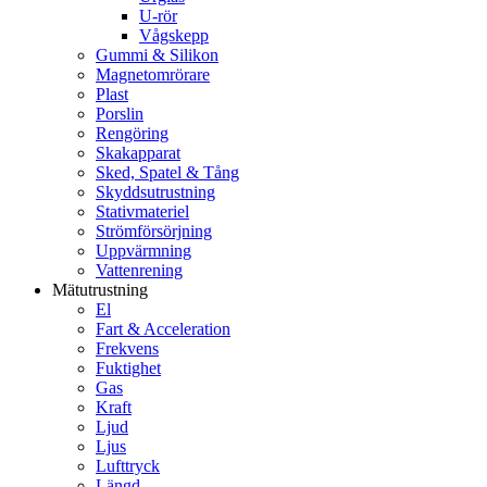
U-rör
Vågskepp
Gummi & Silikon
Magnetomrörare
Plast
Porslin
Rengöring
Skakapparat
Sked, Spatel & Tång
Skyddsutrustning
Stativmateriel
Strömförsörjning
Uppvärmning
Vattenrening
Mätutrustning
El
Fart & Acceleration
Frekvens
Fuktighet
Gas
Kraft
Ljud
Ljus
Lufttryck
Längd