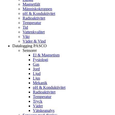
Magnetfält
Människokroppen
pH & Konduktivitet
Radioaktivitet
Temperatur
Tid
Vattenkvalitet
Vikt
Väder & Vind
Datalogging PASCO
Sensorer
El & Magnetism
Fysiologi
Gas
Jord
Ljud
Ljus
Mekanik
pH & Konduktivitet
Radioaktivitet
Temperatur
Tryck
Väder
Vätskeanalys