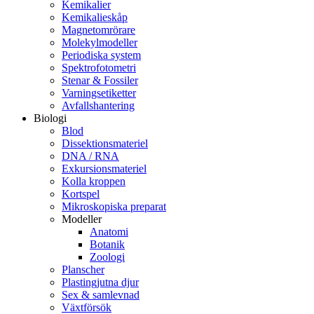
Kemikalier
Kemikalieskåp
Magnetomrörare
Molekylmodeller
Periodiska system
Spektrofotometri
Stenar & Fossiler
Varningsetiketter
Avfallshantering
Biologi
Blod
Dissektionsmateriel
DNA / RNA
Exkursionsmateriel
Kolla kroppen
Kortspel
Mikroskopiska preparat
Modeller
Anatomi
Botanik
Zoologi
Planscher
Plastingjutna djur
Sex & samlevnad
Växtförsök