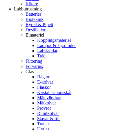
Kikare
Labbutrustning
Batterier
Bioteknik
Byrett & Pipett
Destillation
Elmateriel
Kopplingsmateriel
Lampor & Lysdioder
Labsladdar
Tråd
Filtrering
Förvaring
Glas
Bägare
E-kolvar
Flaskor
Kristallisationsskål
Mätcylindrar
Mätkolvar
Provrör
Rundkolvar
Stavar & rör
Trattar
Urglas