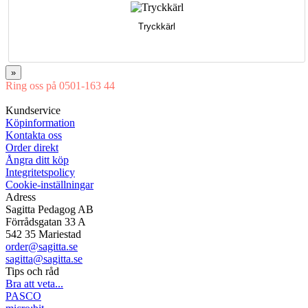
Tryckkärl
»
Ring oss på 0501-163 44
Mån-Tor 08:00-16:30 Fre 08:00-16:00
Kundservice
Köpinformation
Kontakta oss
Order direkt
Ångra ditt köp
Integritetspolicy
Cookie-inställningar
Adress
Sagitta Pedagog AB
Förrådsgatan 33 A
542 35 Mariestad
order@sagitta.se
sagitta@sagitta.se
Tips och råd
Bra att veta...
PASCO