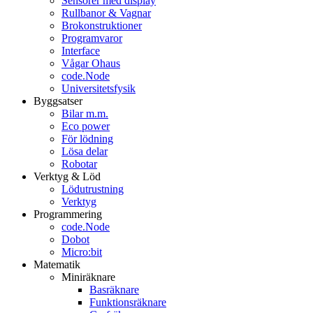
Sensorer med display
Rullbanor & Vagnar
Brokonstruktioner
Programvaror
Interface
Vågar Ohaus
code.Node
Universitetsfysik
Byggsatser
Bilar m.m.
Eco power
För lödning
Lösa delar
Robotar
Verktyg & Löd
Lödutrustning
Verktyg
Programmering
code.Node
Dobot
Micro:bit
Matematik
Miniräknare
Basräknare
Funktionsräknare