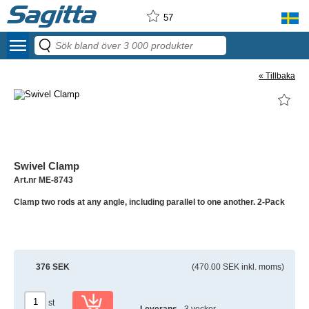
57
menu
« Tillbaka
Swivel Clamp
Art.nr ME-8743
Clamp two rods at any angle, including parallel to one another. 2-Pack
376 SEK
(470.00 SEK inkl. moms)
st
Leverans
- 3 veckor