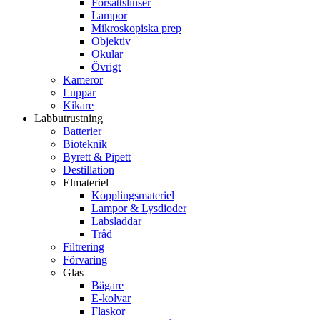
Försättslinser
Lampor
Mikroskopiska prep
Objektiv
Okular
Övrigt
Kameror
Luppar
Kikare
Labbutrustning
Batterier
Bioteknik
Byrett & Pipett
Destillation
Elmateriel
Kopplingsmateriel
Lampor & Lysdioder
Labsladdar
Tråd
Filtrering
Förvaring
Glas
Bägare
E-kolvar
Flaskor