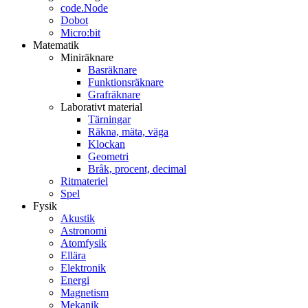
code.Node
Dobot
Micro:bit
Matematik
Miniräknare
Basräknare
Funktionsräknare
Grafräknare
Laborativt material
Tärningar
Räkna, mäta, väga
Klockan
Geometri
Bråk, procent, decimal
Ritmateriel
Spel
Fysik
Akustik
Astronomi
Atomfysik
Ellära
Elektronik
Energi
Magnetism
Mekanik