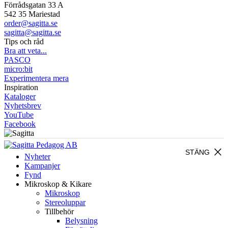
Förrådsgatan 33 A
542 35 Mariestad
order@sagitta.se
sagitta@sagitta.se
Tips och råd
Bra att veta...
PASCO
micro:bit
Experimentera mera
Inspiration
Kataloger
Nyhetsbrev
YouTube
Facebook
close
STÄNG
Nyheter
Kampanjer
Fynd
Mikroskop & Kikare
Mikroskop
Stereoluppar
Tillbehör
Belysning