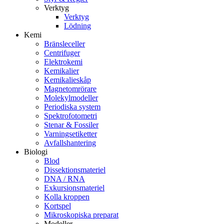
Verktyg
Verktyg
Lödning
Kemi
Bränsleceller
Centrifuger
Elektrokemi
Kemikalier
Kemikalieskåp
Magnetomrörare
Molekylmodeller
Periodiska system
Spektrofotometri
Stenar & Fossiler
Varningsetiketter
Avfallshantering
Biologi
Blod
Dissektionsmateriel
DNA / RNA
Exkursionsmateriel
Kolla kroppen
Kortspel
Mikroskopiska preparat
Modeller