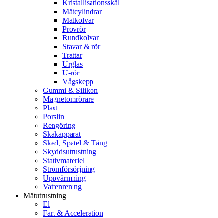
Kristallisationsskål
Mätcylindrar
Mätkolvar
Provrör
Rundkolvar
Stavar & rör
Trattar
Urglas
U-rör
Vågskepp
Gummi & Silikon
Magnetomrörare
Plast
Porslin
Rengöring
Skakapparat
Sked, Spatel & Tång
Skyddsutrustning
Stativmateriel
Strömförsörjning
Uppvärmning
Vattenrening
Mätutrustning
El
Fart & Acceleration