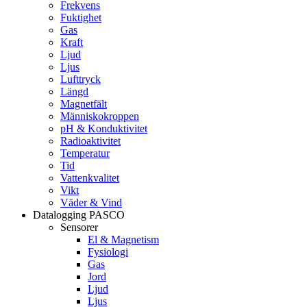
Frekvens
Fuktighet
Gas
Kraft
Ljud
Ljus
Lufttryck
Längd
Magnetfält
Människokroppen
pH & Konduktivitet
Radioaktivitet
Temperatur
Tid
Vattenkvalitet
Vikt
Väder & Vind
Datalogging PASCO
Sensorer
El & Magnetism
Fysiologi
Gas
Jord
Ljud
Ljus