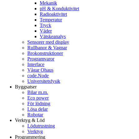
Mekanik
pH & Konduktivitet
Radioaktivitet
Temperatur
Tryck
Väder
Vätskeanalys
Sensorer med display
Rullbanor & Vagnar
Brokonstruktioner
Programvaror
Interface
Vågar Ohaus
code.Node
Universitetsfysik
Byggsatser
Bilar m.m.
Eco power
För lödning
Lösa delar
Robotar
Verktyg & Löd
Lödutrustning
Verktyg
Programmering