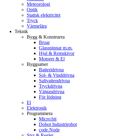
Meteorologi
Optik
Statisk elektricitet
Tryck
Värmelära
Teknik
Bygg & Konstruera
Broar
Glasspinnar m.m.
Hjul & Remskivor
Motorer & El
Byggsatser
Batteridrivna
Sol- & Vinddrivna
Saltvattendrivna
Tryckdrivna
Vätgasdrivna
För lödning
El
Elektronik
Programmera
Micro:bit
Dobot Industrirobot
code.Node
Styr & Regler