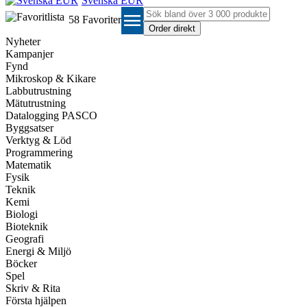
Svenska EUR
menu
58
Favoriter
Nyheter
Kampanjer
Fynd
Mikroskop & Kikare
Labbutrustning
Mätutrustning
Datalogging PASCO
Byggsatser
Verktyg & Löd
Programmering
Matematik
Fysik
Teknik
Kemi
Biologi
Bioteknik
Geografi
Energi & Miljö
Böcker
Spel
Skriv & Rita
Första hjälpen