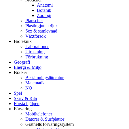
Anatomi
Botanik
Zoologi
Planscher
Plastingjutna djur
Sex & samlevnad
Växtförsök
Bioteknik
Laborationer
Utrustning
Förbrukning
Geografi
Energi & Miljö
Böcker
Bestämningslitteratur
Matematik
NO
Spel
Skriv & Rita
Första hjälpen
Förvaring
Mobiltelefoner
Datorer & Surfplattor
Gratnells förvaringssystem