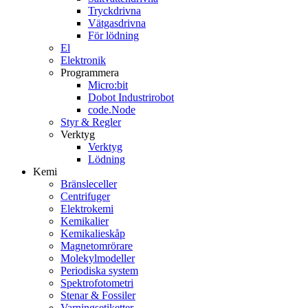
Tryckdrivna
Vätgasdrivna
För lödning
El
Elektronik
Programmera
Micro:bit
Dobot Industrirobot
code.Node
Styr & Regler
Verktyg
Verktyg
Lödning
Kemi
Bränsleceller
Centrifuger
Elektrokemi
Kemikalier
Kemikalieskåp
Magnetomrörare
Molekylmodeller
Periodiska system
Spektrofotometri
Stenar & Fossiler
Varningsetiketter