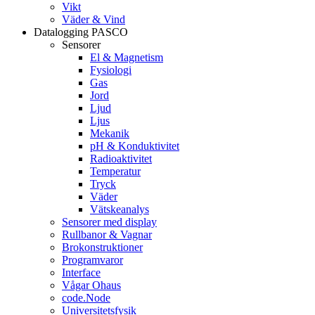
Vikt
Väder & Vind
Datalogging PASCO
Sensorer
El & Magnetism
Fysiologi
Gas
Jord
Ljud
Ljus
Mekanik
pH & Konduktivitet
Radioaktivitet
Temperatur
Tryck
Väder
Vätskeanalys
Sensorer med display
Rullbanor & Vagnar
Brokonstruktioner
Programvaror
Interface
Vågar Ohaus
code.Node
Universitetsfysik