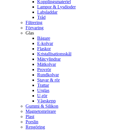
Kopplingsmateriel
Lampor & Lysdioder
Labsladdar
Tråd
Filtrering
Förvaring
Glas
Bägare
E-kolvar
Flaskor
Kristallisationsskål
Mätcylindrar
Mätkolvar
Provrör
Rundkolvar
Stavar & rör
Trattar
Urglas
U-rör
Vågskepp
Gummi & Silikon
Magnetomrörare
Plast
Porslin
Rengöring