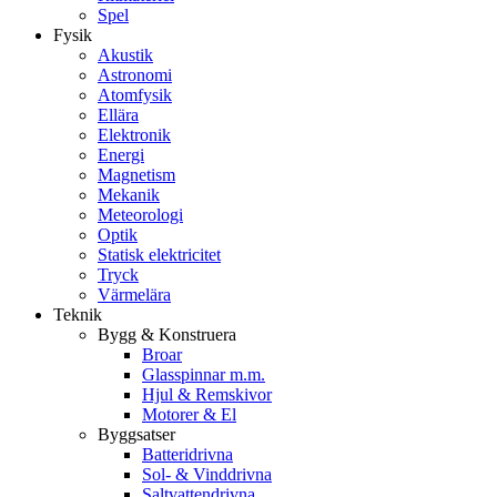
Spel
Fysik
Akustik
Astronomi
Atomfysik
Ellära
Elektronik
Energi
Magnetism
Mekanik
Meteorologi
Optik
Statisk elektricitet
Tryck
Värmelära
Teknik
Bygg & Konstruera
Broar
Glasspinnar m.m.
Hjul & Remskivor
Motorer & El
Byggsatser
Batteridrivna
Sol- & Vinddrivna
Saltvattendrivna