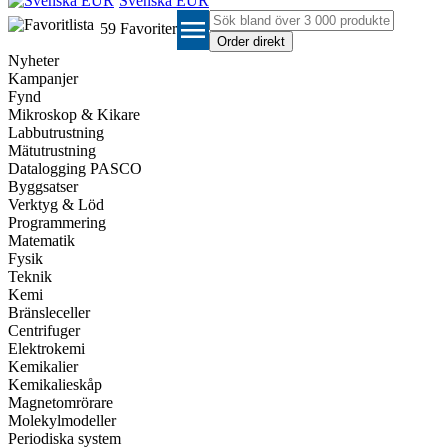
Svenska EUR
menu
59
Favoriter
Nyheter
Kampanjer
Fynd
Mikroskop & Kikare
Labbutrustning
Mätutrustning
Datalogging PASCO
Byggsatser
Verktyg & Löd
Programmering
Matematik
Fysik
Teknik
Kemi
Bränsleceller
Centrifuger
Elektrokemi
Kemikalier
Kemikalieskåp
Magnetomrörare
Molekylmodeller
Periodiska system