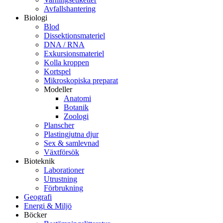
Avfallshantering
Biologi
Blod
Dissektionsmateriel
DNA / RNA
Exkursionsmateriel
Kolla kroppen
Kortspel
Mikroskopiska preparat
Modeller
Anatomi
Botanik
Zoologi
Planscher
Plastingjutna djur
Sex & samlevnad
Växtförsök
Bioteknik
Laborationer
Utrustning
Förbrukning
Geografi
Energi & Miljö
Böcker