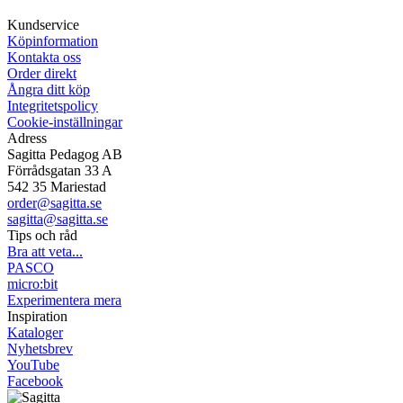
Mån-Tor 08:00-16:30 Fre 08:00-16:00
Kundservice
Köpinformation
Kontakta oss
Order direkt
Ångra ditt köp
Integritetspolicy
Cookie-inställningar
Adress
Sagitta Pedagog AB
Förrådsgatan 33 A
542 35 Mariestad
order@sagitta.se
sagitta@sagitta.se
Tips och råd
Bra att veta...
PASCO
micro:bit
Experimentera mera
Inspiration
Kataloger
Nyhetsbrev
YouTube
Facebook