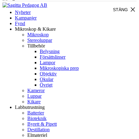
close
STÄNG
Nyheter
Kampanjer
Fynd
Mikroskop & Kikare
Mikroskop
Stereoluppar
Tillbehör
Belysning
Försättslinser
Lampor
Mikroskopiska prep
Objektiv
Okular
Övrigt
Kameror
Luppar
Kikare
Labbutrustning
Batterier
Bioteknik
Byrett & Pipett
Destillation
Elmateriel