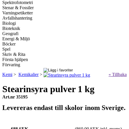
Spektrofotometri
Stenar & Fossiler
Varningsetiketter
Avfallshantering
Biologi
Bioteknik
Geografi
Energi & Miljö
Böcker
Spel
Skriv & Rita
Första hjälpen
Förvaring
Kemi
>
Kemikalier
>
« Tillbaka
Stearinsyra pulver 1 kg
Art.nr 35195
Levereras endast till skolor inom Sverige.
688 SEK
(860.00 SEK inkl. moms)