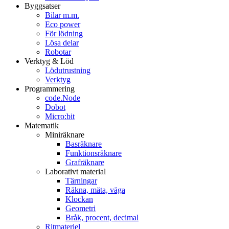
Byggsatser
Bilar m.m.
Eco power
För lödning
Lösa delar
Robotar
Verktyg & Löd
Lödutrustning
Verktyg
Programmering
code.Node
Dobot
Micro:bit
Matematik
Miniräknare
Basräknare
Funktionsräknare
Grafräknare
Laborativt material
Tärningar
Räkna, mäta, väga
Klockan
Geometri
Bråk, procent, decimal
Ritmateriel