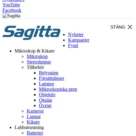
YouTube
Facebook
close
STÄNG
Nyheter
Kampanjer
Fynd
Mikroskop & Kikare
Mikroskop
Stereoluppar
Tillbehör
Belysning
Försättslinser
Lampor
Mikroskopiska prep
Objektiv
Okular
Övrigt
Kameror
Luppar
Kikare
Labbutrustning
Batterier