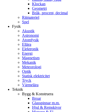
Klockan
Geometri
Bråk, procent, decimal
Ritmateriel
Spel
Fysik
Akustik
Astronomi
Atomfysik
Ellära
Elektronik
Energi
Magnetism
Mekanik
Meteorologi
Optik
Statisk elektricitet
Tryck
Värmelära
Teknik
Bygg & Konstruera
Broar
Glasspinnar m.m.
Hjul & Remskivor
Motorer & El