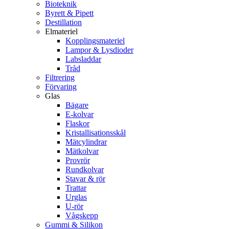
Bioteknik
Byrett & Pipett
Destillation
Elmateriel
Kopplingsmateriel
Lampor & Lysdioder
Labsladdar
Tråd
Filtrering
Förvaring
Glas
Bägare
E-kolvar
Flaskor
Kristallisationsskål
Mätcylindrar
Mätkolvar
Provrör
Rundkolvar
Stavar & rör
Trattar
Urglas
U-rör
Vågskepp
Gummi & Silikon