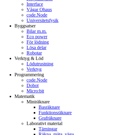
Interface
Vågar Ohaus
code.Node
Universitetsfysik
Byggsatser
Bilar m.m.
Eco power
För lödning
Lösa delar
Robotar
Verktyg & Löd
Lödutrustning
Verktyg
Programmering
code.Node
Dobot
Micro:bit
Matematik
Miniräknare
Basräknare
Funktionsräknare
Grafräknare
Laborativt material
Tärningar
Räkna, mäta, väga