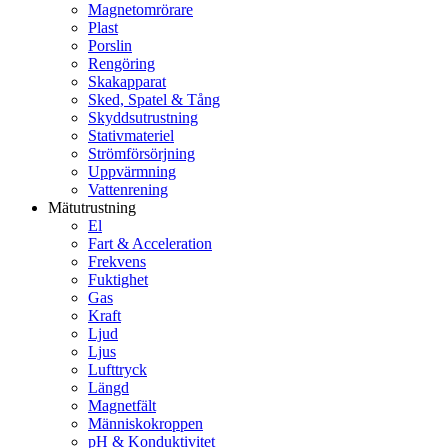
Magnetomrörare
Plast
Porslin
Rengöring
Skakapparat
Sked, Spatel & Tång
Skyddsutrustning
Stativmateriel
Strömförsörjning
Uppvärmning
Vattenrening
Mätutrustning
El
Fart & Acceleration
Frekvens
Fuktighet
Gas
Kraft
Ljud
Ljus
Lufttryck
Längd
Magnetfält
Människokroppen
pH & Konduktivitet