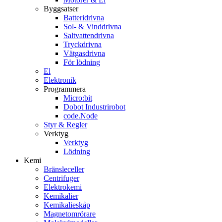
Byggsatser
Batteridrivna
Sol- & Vinddrivna
Saltvattendrivna
Tryckdrivna
Vätgasdrivna
För lödning
El
Elektronik
Programmera
Micro:bit
Dobot Industrirobot
code.Node
Styr & Regler
Verktyg
Verktyg
Lödning
Kemi
Bränsleceller
Centrifuger
Elektrokemi
Kemikalier
Kemikalieskåp
Magnetomrörare