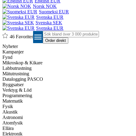
English EUR
Norsk NOK
Suomeksi EUR
Svenska EUR
Svenska SEK
Svenska EUR
menu
46
Favoriter
Nyheter
Kampanjer
Fynd
Mikroskop & Kikare
Labbutrustning
Mätutrustning
Datalogging PASCO
Byggsatser
Verktyg & Löd
Programmering
Matematik
Fysik
Akustik
Astronomi
Atomfysik
Ellära
Elektronik