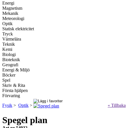
Energi
Magnetism
Mekanik
Meteorologi
Optik
Statisk elektricitet
Tryck
Värmelära
Teknik
Kemi
Biologi
Bioteknik
Geografi
Energi & Miljö
Böcker
Spel
Skriv & Rita
Första hjälpen
Förvaring
Fysik
>
Optik
>
« Tillbaka
Spegel plan
Art.nr 54932