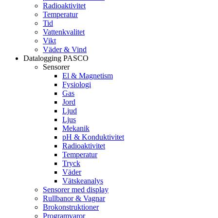
Radioaktivitet
Temperatur
Tid
Vattenkvalitet
Vikt
Väder & Vind
Datalogging PASCO
Sensorer
El & Magnetism
Fysiologi
Gas
Jord
Ljud
Ljus
Mekanik
pH & Konduktivitet
Radioaktivitet
Temperatur
Tryck
Väder
Vätskeanalys
Sensorer med display
Rullbanor & Vagnar
Brokonstruktioner
Programvaror