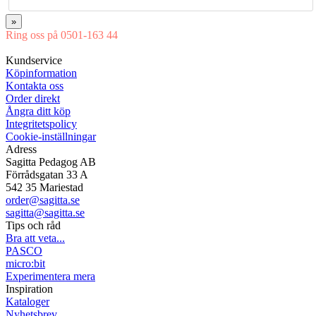
»
Ring oss på 0501-163 44
Mån-Tor 08:00-16:30 Fre 08:00-16:00
Kundservice
Köpinformation
Kontakta oss
Order direkt
Ångra ditt köp
Integritetspolicy
Cookie-inställningar
Adress
Sagitta Pedagog AB
Förrådsgatan 33 A
542 35 Mariestad
order@sagitta.se
sagitta@sagitta.se
Tips och råd
Bra att veta...
PASCO
micro:bit
Experimentera mera
Inspiration
Kataloger
Nyhetsbrev