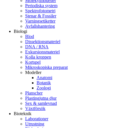
Molekylmodeller
Periodiska system
Spektrofotometri
Stenar & Fossiler
Varningsetiketter
Avfallshantering
Biologi
Blod
Dissektionsmateriel
DNA / RNA
Exkursionsmateriel
Kolla kroppen
Kortspel
Mikroskopiska preparat
Modeller
Anatomi
Botanik
Zoologi
Planscher
Plastingjutna djur
Sex & samlevnad
Växtförsök
Bioteknik
Laborationer
Utrustning