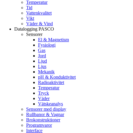
Temperatur
Tid
Vattenkvalitet
Vikt
Väder & Vind
Datalogging PASCO
Sensorer
El & Magnetism
Fysiologi
Gas
Jord
Ljud
Ljus
Mekanik
pH & Konduktivitet
Radioaktivitet
Temperatur
Tryck
Väder
Vätskeanalys
Sensorer med display
Rullbanor & Vagnar
Brokonstruktioner
Programvaror
Interface