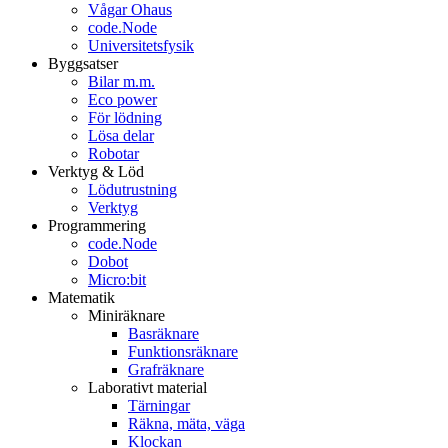
Vågar Ohaus
code.Node
Universitetsfysik
Byggsatser
Bilar m.m.
Eco power
För lödning
Lösa delar
Robotar
Verktyg & Löd
Lödutrustning
Verktyg
Programmering
code.Node
Dobot
Micro:bit
Matematik
Miniräknare
Basräknare
Funktionsräknare
Grafräknare
Laborativt material
Tärningar
Räkna, mäta, väga
Klockan