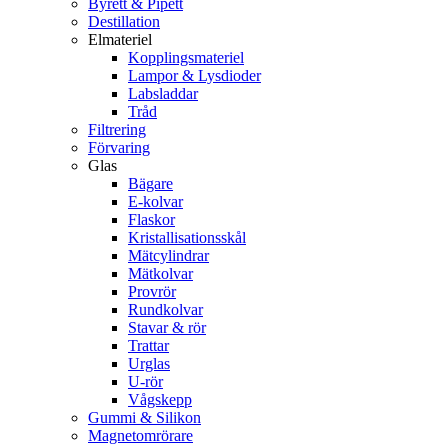
Byrett & Pipett
Destillation
Elmateriel
Kopplingsmateriel
Lampor & Lysdioder
Labsladdar
Tråd
Filtrering
Förvaring
Glas
Bägare
E-kolvar
Flaskor
Kristallisationsskål
Mätcylindrar
Mätkolvar
Provrör
Rundkolvar
Stavar & rör
Trattar
Urglas
U-rör
Vågskepp
Gummi & Silikon
Magnetomrörare