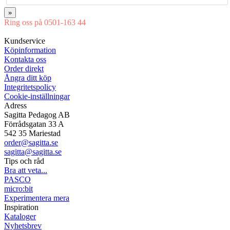
»
Ring oss på 0501-163 44
Mån-Tor 08:00-16:30 Fre 08:00-16:00
Kundservice
Köpinformation
Kontakta oss
Order direkt
Ångra ditt köp
Integritetspolicy
Cookie-inställningar
Adress
Sagitta Pedagog AB
Förrådsgatan 33 A
542 35 Mariestad
order@sagitta.se
sagitta@sagitta.se
Tips och råd
Bra att veta...
PASCO
micro:bit
Experimentera mera
Inspiration
Kataloger
Nyhetsbrev