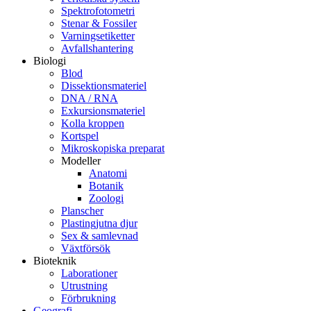
Spektrofotometri
Stenar & Fossiler
Varningsetiketter
Avfallshantering
Biologi
Blod
Dissektionsmateriel
DNA / RNA
Exkursionsmateriel
Kolla kroppen
Kortspel
Mikroskopiska preparat
Modeller
Anatomi
Botanik
Zoologi
Planscher
Plastingjutna djur
Sex & samlevnad
Växtförsök
Bioteknik
Laborationer
Utrustning
Förbrukning
Geografi