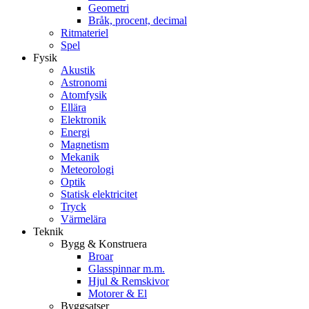
Geometri
Bråk, procent, decimal
Ritmateriel
Spel
Fysik
Akustik
Astronomi
Atomfysik
Ellära
Elektronik
Energi
Magnetism
Mekanik
Meteorologi
Optik
Statisk elektricitet
Tryck
Värmelära
Teknik
Bygg & Konstruera
Broar
Glasspinnar m.m.
Hjul & Remskivor
Motorer & El
Byggsatser