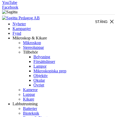
YouTube
Facebook
close
STÄNG
Nyheter
Kampanjer
Fynd
Mikroskop & Kikare
Mikroskop
Stereoluppar
Tillbehör
Belysning
Försättslinser
Lampor
Mikroskopiska prep
Objektiv
Okular
Övrigt
Kameror
Luppar
Kikare
Labbutrustning
Batterier
Bioteknik