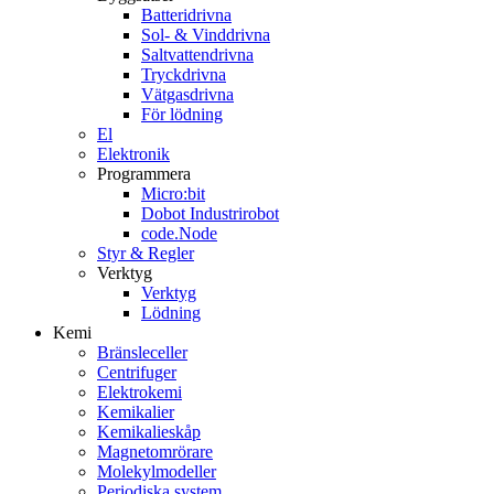
Batteridrivna
Sol- & Vinddrivna
Saltvattendrivna
Tryckdrivna
Vätgasdrivna
För lödning
El
Elektronik
Programmera
Micro:bit
Dobot Industrirobot
code.Node
Styr & Regler
Verktyg
Verktyg
Lödning
Kemi
Bränsleceller
Centrifuger
Elektrokemi
Kemikalier
Kemikalieskåp
Magnetomrörare
Molekylmodeller
Periodiska system