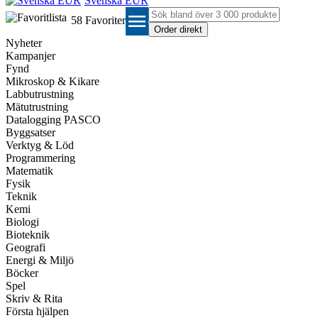
Svenska EUR
menu
58
Favoriter
Nyheter
Kampanjer
Fynd
Mikroskop & Kikare
Labbutrustning
Mätutrustning
Datalogging PASCO
Byggsatser
Verktyg & Löd
Programmering
Matematik
Fysik
Teknik
Kemi
Biologi
Bioteknik
Geografi
Energi & Miljö
Böcker
Spel
Skriv & Rita
Första hjälpen