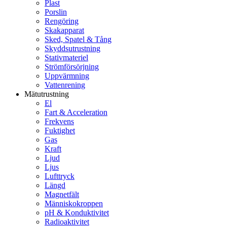
Plast
Porslin
Rengöring
Skakapparat
Sked, Spatel & Tång
Skyddsutrustning
Stativmateriel
Strömförsörjning
Uppvärmning
Vattenrening
Mätutrustning
El
Fart & Acceleration
Frekvens
Fuktighet
Gas
Kraft
Ljud
Ljus
Lufttryck
Längd
Magnetfält
Människokroppen
pH & Konduktivitet
Radioaktivitet