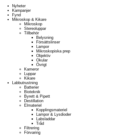
Nyheter
Kampanjer
Fynd
Mikroskop & Kikare
Mikroskop
Stereoluppar
Tillbehör
Belysning
Försättslinser
Lampor
Mikroskopiska prep
Objektiv
Okular
Övrigt
Kameror
Luppar
Kikare
Labbutrustning
Batterier
Bioteknik
Byrett & Pipett
Destillation
Elmateriel
Kopplingsmateriel
Lampor & Lysdioder
Labsladdar
Tråd
Filtrering
Förvaring