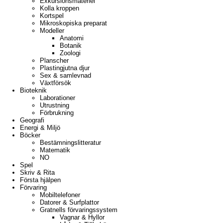
Exkursionsmateriel
Kolla kroppen
Kortspel
Mikroskopiska preparat
Modeller
Anatomi
Botanik
Zoologi
Planscher
Plastingjutna djur
Sex & samlevnad
Växtförsök
Bioteknik
Laborationer
Utrustning
Förbrukning
Geografi
Energi & Miljö
Böcker
Bestämningslitteratur
Matematik
NO
Spel
Skriv & Rita
Första hjälpen
Förvaring
Mobiltelefoner
Datorer & Surfplattor
Gratnells förvaringssystem
Vagnar & Hyllor