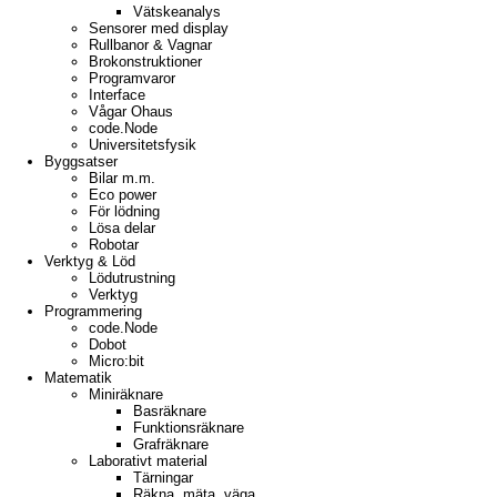
Vätskeanalys
Sensorer med display
Rullbanor & Vagnar
Brokonstruktioner
Programvaror
Interface
Vågar Ohaus
code.Node
Universitetsfysik
Byggsatser
Bilar m.m.
Eco power
För lödning
Lösa delar
Robotar
Verktyg & Löd
Lödutrustning
Verktyg
Programmering
code.Node
Dobot
Micro:bit
Matematik
Miniräknare
Basräknare
Funktionsräknare
Grafräknare
Laborativt material
Tärningar
Räkna, mäta, väga