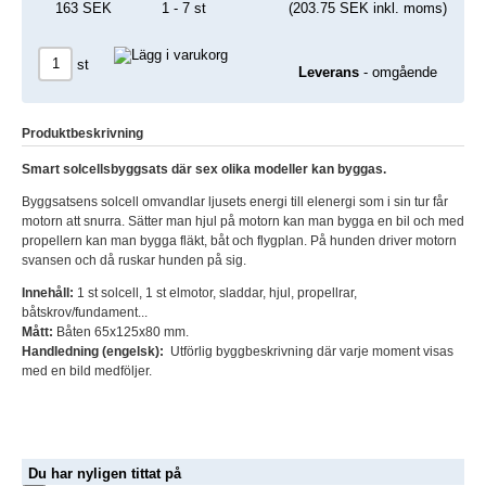
163 SEK
1 - 7 st
(203.75 SEK inkl. moms)
st
Leverans
- omgående
Produktbeskrivning
Smart solcellsbyggsats där sex olika modeller kan byggas.
Byggsatsens solcell omvandlar ljusets energi till elenergi som i sin tur får
motorn att snurra. Sätter man hjul på motorn kan man bygga en bil och med
propellern kan man bygga fläkt, båt och flygplan. På hunden driver motorn
svansen och då ruskar hunden på sig.
Innehåll:
1 st solcell, 1 st elmotor, sladdar, hjul, propellrar,
båtskrov/fundament...
Mått:
Båten 65x125x80 mm.
Handledning (engelsk):
Utförlig byggbeskrivning där varje moment visas
med en bild medföljer.
Du har nyligen tittat på