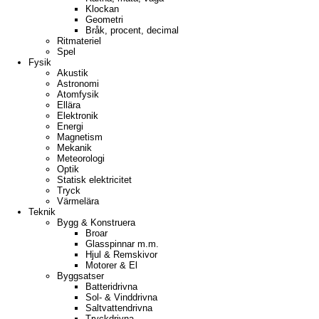
Klockan
Geometri
Bråk, procent, decimal
Ritmateriel
Spel
Fysik
Akustik
Astronomi
Atomfysik
Ellära
Elektronik
Energi
Magnetism
Mekanik
Meteorologi
Optik
Statisk elektricitet
Tryck
Värmelära
Teknik
Bygg & Konstruera
Broar
Glasspinnar m.m.
Hjul & Remskivor
Motorer & El
Byggsatser
Batteridrivna
Sol- & Vinddrivna
Saltvattendrivna
Tryckdrivna