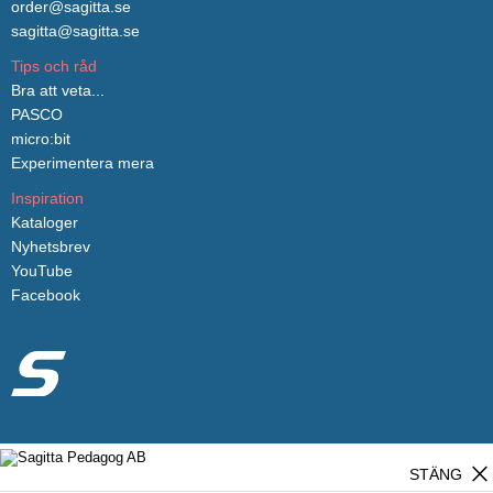
order@sagitta.se
sagitta@sagitta.se
Tips och råd
Bra att veta...
PASCO
micro:bit
Experimentera mera
Inspiration
Kataloger
Nyhetsbrev
YouTube
Facebook
close
STÄNG