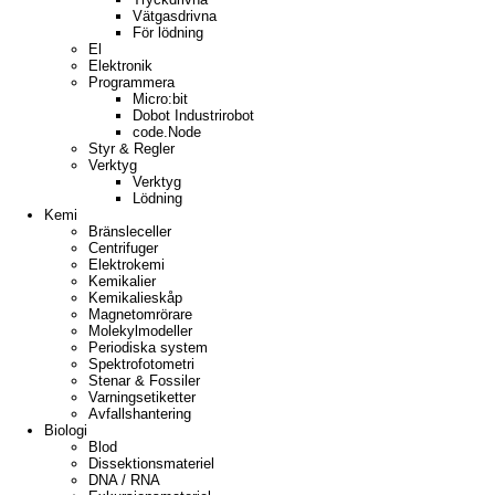
Vätgasdrivna
För lödning
El
Elektronik
Programmera
Micro:bit
Dobot Industrirobot
code.Node
Styr & Regler
Verktyg
Verktyg
Lödning
Kemi
Bränsleceller
Centrifuger
Elektrokemi
Kemikalier
Kemikalieskåp
Magnetomrörare
Molekylmodeller
Periodiska system
Spektrofotometri
Stenar & Fossiler
Varningsetiketter
Avfallshantering
Biologi
Blod
Dissektionsmateriel
DNA / RNA