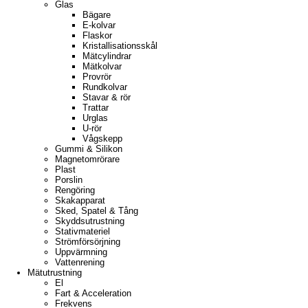
Glas
Bägare
E-kolvar
Flaskor
Kristallisationsskål
Mätcylindrar
Mätkolvar
Provrör
Rundkolvar
Stavar & rör
Trattar
Urglas
U-rör
Vågskepp
Gummi & Silikon
Magnetomrörare
Plast
Porslin
Rengöring
Skakapparat
Sked, Spatel & Tång
Skyddsutrustning
Stativmateriel
Strömförsörjning
Uppvärmning
Vattenrening
Mätutrustning
El
Fart & Acceleration
Frekvens