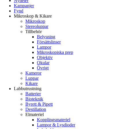
Nyheter
Kampanjer
Fynd
Mikroskop & Kikare
Mikroskop
Stereoluppar
Tillbehör
Belysning
Försättslinser
Lampor
Mikroskopiska prep
Objektiv
Okular
Övrigt
Kameror
Luppar
Kikare
Labbutrustning
Batterier
Bioteknik
Byrett & Pipett
Destillation
Elmateriel
Kopplingsmateriel
Lampor & Lysdioder