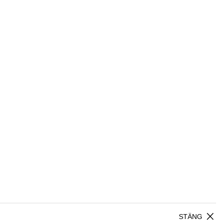
close
STÄNG