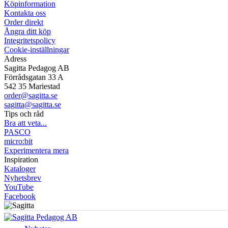
Köpinformation
Kontakta oss
Order direkt
Ångra ditt köp
Integritetspolicy
Cookie-inställningar
Adress
Sagitta Pedagog AB
Förrådsgatan 33 A
542 35 Mariestad
order@sagitta.se
sagitta@sagitta.se
Tips och råd
Bra att veta...
PASCO
micro:bit
Experimentera mera
Inspiration
Kataloger
Nyhetsbrev
YouTube
Facebook