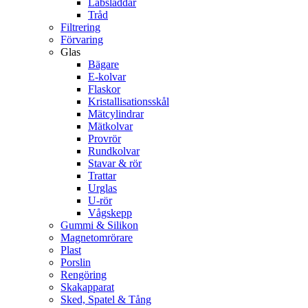
Labsladdar
Tråd
Filtrering
Förvaring
Glas
Bägare
E-kolvar
Flaskor
Kristallisationsskål
Mätcylindrar
Mätkolvar
Provrör
Rundkolvar
Stavar & rör
Trattar
Urglas
U-rör
Vågskepp
Gummi & Silikon
Magnetomrörare
Plast
Porslin
Rengöring
Skakapparat
Sked, Spatel & Tång