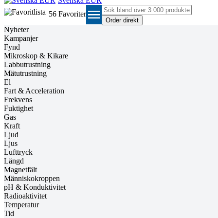
Svenska EUR
menu
56
Favoriter
Nyheter
Kampanjer
Fynd
Mikroskop & Kikare
Labbutrustning
Mätutrustning
El
Fart & Acceleration
Frekvens
Fuktighet
Gas
Kraft
Ljud
Ljus
Lufttryck
Längd
Magnetfält
Människokroppen
pH & Konduktivitet
Radioaktivitet
Temperatur
Tid