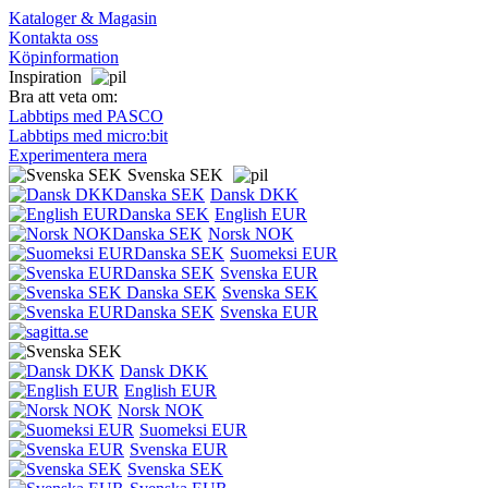
Kataloger & Magasin
Kontakta oss
Köpinformation
Inspiration
Bra att veta om:
Labbtips med PASCO
Labbtips med micro:bit
Experimentera mera
Svenska SEK
Dansk DKK
English EUR
Norsk NOK
Suomeksi EUR
Svenska EUR
Svenska SEK
Svenska EUR
Dansk DKK
English EUR
Norsk NOK
Suomeksi EUR
Svenska EUR
Svenska SEK