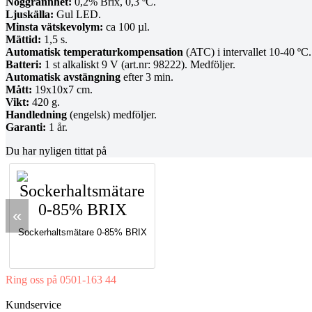
Noggrannhet:
0,2% Brix, 0,3 ºC.
Ljuskälla:
Gul LED.
Minsta vätskevolym:
ca 100 µl.
Mättid:
1,5 s.
Automatisk temperaturkompensation
(ATC) i intervallet 10-40 ºC.
Batteri:
1 st alkaliskt 9 V (art.nr: 98222). Medföljer.
Automatisk avstängning
efter 3 min.
Mått:
19x10x7 cm.
Vikt:
420 g.
Handledning
(engelsk) medföljer.
Garanti:
1 år.
Du har nyligen tittat på
«
Sockerhaltsmätare 0-85% BRIX
Ring oss på 0501-163 44
Mån-Tor 08:00-16:30 Fre 08:00-16:00
Kundservice