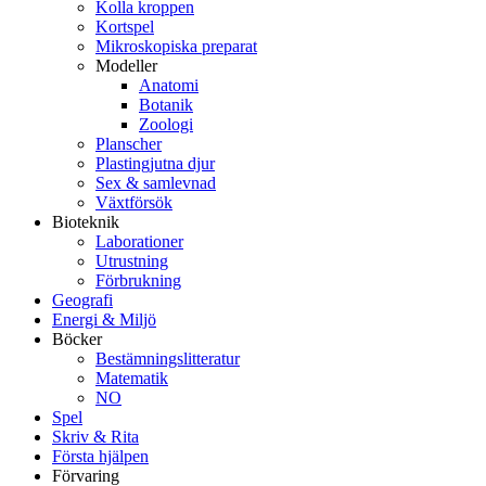
Kolla kroppen
Kortspel
Mikroskopiska preparat
Modeller
Anatomi
Botanik
Zoologi
Planscher
Plastingjutna djur
Sex & samlevnad
Växtförsök
Bioteknik
Laborationer
Utrustning
Förbrukning
Geografi
Energi & Miljö
Böcker
Bestämningslitteratur
Matematik
NO
Spel
Skriv & Rita
Första hjälpen
Förvaring