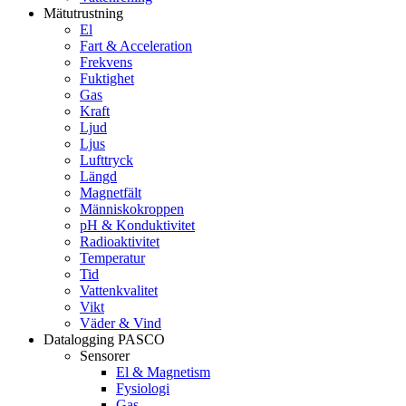
Mätutrustning
El
Fart & Acceleration
Frekvens
Fuktighet
Gas
Kraft
Ljud
Ljus
Lufttryck
Längd
Magnetfält
Människokroppen
pH & Konduktivitet
Radioaktivitet
Temperatur
Tid
Vattenkvalitet
Vikt
Väder & Vind
Datalogging PASCO
Sensorer
El & Magnetism
Fysiologi
Gas