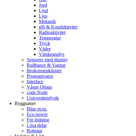
Jord
Ljud
Ljus
Mekanik
pH & Konduktivitet
Radioaktivitet
Temperatur
Tryck
Väder
Vätskeanalys
Sensorer med display
Rullbanor & Vagnar
Brokonstruktioner
Programvaror
Interface
Vågar Ohaus
code.Node
Universitetsfysik
Byggsatser
Bilar m.m.
Eco power
För lödning
Lösa delar
Robotar