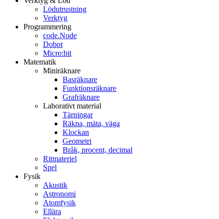
Verktyg & Löd
Lödutrustning
Verktyg
Programmering
code.Node
Dobot
Micro:bit
Matematik
Miniräknare
Basräknare
Funktionsräknare
Grafräknare
Laborativt material
Tärningar
Räkna, mäta, väga
Klockan
Geometri
Bråk, procent, decimal
Ritmateriel
Spel
Fysik
Akustik
Astronomi
Atomfysik
Ellära