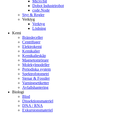
Micro:bit
Dobot Industrirobot
code.Node
Styr & Regler
Verktyg
Verktyg
Lödning
Kemi
Bränsleceller
Centrifuger
Elektrokemi
Kemikalier
Kemikalieskåp
Magnetomrörare
Molekylmodeller
Periodiska system
Spektrofotometri
Stenar & Fossiler
Varningsetiketter
Avfallshantering
Biologi
Blod
Dissektionsmateriel
DNA / RNA
Exkursionsmateriel