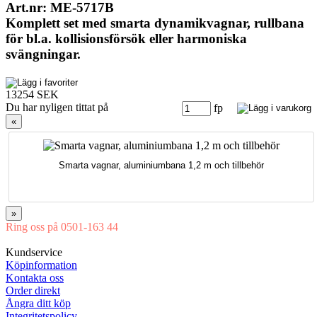
Art.nr: ME-5717B
Komplett set med smarta dynamikvagnar, rullbana
för bl.a. kollisionsförsök eller harmoniska
svängningar.
13254 SEK
Du har nyligen tittat på
fp
«
Smarta vagnar, aluminiumbana 1,2 m och tillbehör
»
Ring oss på 0501-163 44
Mån-Tor 08:00-16:30 Fre 08:00-16:00
Kundservice
Köpinformation
Kontakta oss
Order direkt
Ångra ditt köp
Integritetspolicy