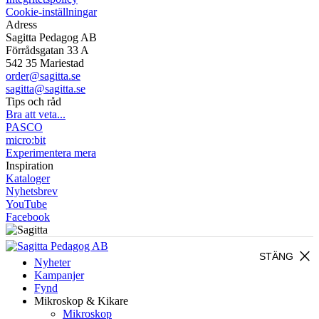
Cookie-inställningar
Adress
Sagitta Pedagog AB
Förrådsgatan 33 A
542 35 Mariestad
order@sagitta.se
sagitta@sagitta.se
Tips och råd
Bra att veta...
PASCO
micro:bit
Experimentera mera
Inspiration
Kataloger
Nyhetsbrev
YouTube
Facebook
close
STÄNG
Nyheter
Kampanjer
Fynd
Mikroskop & Kikare
Mikroskop