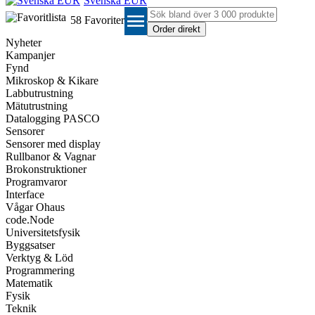
Svenska EUR
menu
58
Favoriter
Nyheter
Kampanjer
Fynd
Mikroskop & Kikare
Labbutrustning
Mätutrustning
Datalogging PASCO
Sensorer
Sensorer med display
Rullbanor & Vagnar
Brokonstruktioner
Programvaror
Interface
Vågar Ohaus
code.Node
Universitetsfysik
Byggsatser
Verktyg & Löd
Programmering
Matematik
Fysik
Teknik