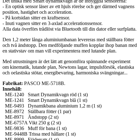
Det unika med Smart dynamikvagn är de inbyggda sensorerna:
- En optisk sensor läser av ett hjuls rörelse och ger därmed vagnens
position, hastighet och acceleration.
- På kortsidan sitter en kraftsensor.
- Inuti vagnen sitter en 3-axlad accelerationssensor.
Alla data överförs trådlöst via Bluetooth till din dator eller surfplatta.
Den 1,2 meter långa aluminiumbanan levereras med ställbara fötter
och två ändstopp. Den medföljande muffen kopplar ihop banan med
en stativstav om man vill experimentera med lutande plan.
Med utrustningen är det lätt att genomföra spännande experiment
om kinematik, lutande plan, Newtons lagar, impulsförsök, elastiska
och oelastiska stötar, energibevaring, harmoniska svängningar...
Fabrikat:
PASCO ME-5718B.
Innehåll:
ME-1240 Smart Dynamikvagn röd (1 st)
ME-1241 Smart Dynamikvagn blå (1 st)
ME-9493 Dynamikbana aluminium 1,2 m (1 st)
ME-8972 Ställbara fötter (1 par)
ME-8971 Ändstopp (2 st)
ME-6757A Vikt 250 g (2 st)
ME-9836 Muff för bana (1 st)
ME-9448B Trissa med hållare (1 st)
ME-8999 Fjädersats (1 st)