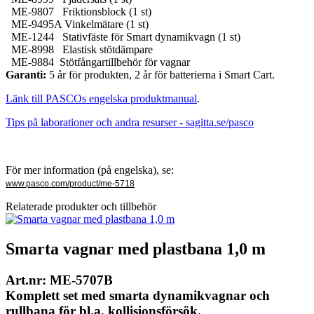
ME-9807 Friktionsblock (1 st)
ME-9495A Vinkelmätare (1 st)
ME-1244 Stativfäste för Smart dynamikvagn (1 st)
ME-8998 Elastisk stötdämpare
ME-9884 Stötfångartillbehör för vagnar
Garanti:
5 år för produkten, 2 år för batterierna i Smart Cart.
Länk till PASCOs engelska produktmanual
.
Tips på laborationer och andra resurser - sagitta.se/pasco
För mer information (på engelska), se:
www.pasco.com/product/me-5718
Relaterade produkter och tillbehör
Smarta vagnar med plastbana 1,0 m
Art.nr: ME-5707B
Komplett set med smarta dynamikvagnar och
rullbana för bl.a. kollisionsförsök.