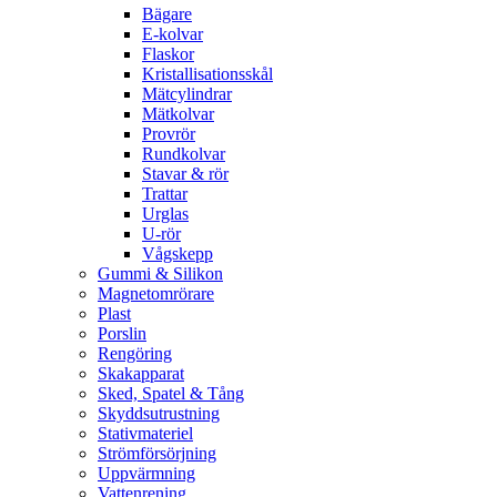
Bägare
E-kolvar
Flaskor
Kristallisationsskål
Mätcylindrar
Mätkolvar
Provrör
Rundkolvar
Stavar & rör
Trattar
Urglas
U-rör
Vågskepp
Gummi & Silikon
Magnetomrörare
Plast
Porslin
Rengöring
Skakapparat
Sked, Spatel & Tång
Skyddsutrustning
Stativmateriel
Strömförsörjning
Uppvärmning
Vattenrening