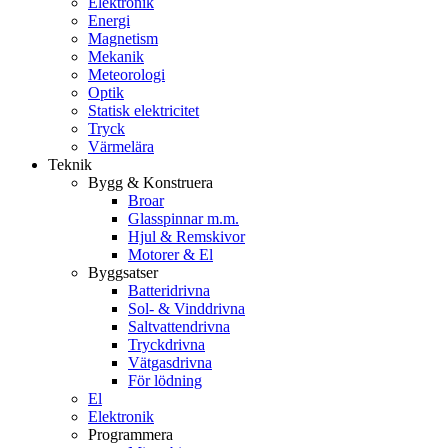
Elektronik
Energi
Magnetism
Mekanik
Meteorologi
Optik
Statisk elektricitet
Tryck
Värmelära
Teknik
Bygg & Konstruera
Broar
Glasspinnar m.m.
Hjul & Remskivor
Motorer & El
Byggsatser
Batteridrivna
Sol- & Vinddrivna
Saltvattendrivna
Tryckdrivna
Vätgasdrivna
För lödning
El
Elektronik
Programmera