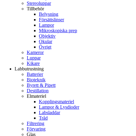
Stereoluppar
Tillbehör
Belysning
Försättslinser
Lampor
Mikroskopiska prep
Objektiv
Okular
Övrigt
Kameror
Luppar
Kikare
Labbutrustning
Batterier
Bioteknik
Byrett & Pipett
Destillation
Elmateriel
Kopplingsmateriel
Lampor & Lysdioder
Labsladdar
Tråd
Filtrering
Förvaring
Glas