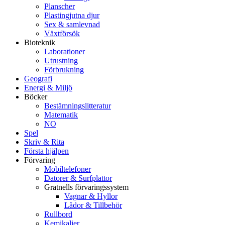
Planscher
Plastingjutna djur
Sex & samlevnad
Växtförsök
Bioteknik
Laborationer
Utrustning
Förbrukning
Geografi
Energi & Miljö
Böcker
Bestämningslitteratur
Matematik
NO
Spel
Skriv & Rita
Första hjälpen
Förvaring
Mobiltelefoner
Datorer & Surfplattor
Gratnells förvaringssystem
Vagnar & Hyllor
Lådor & Tillbehör
Rullbord
Kemikalier