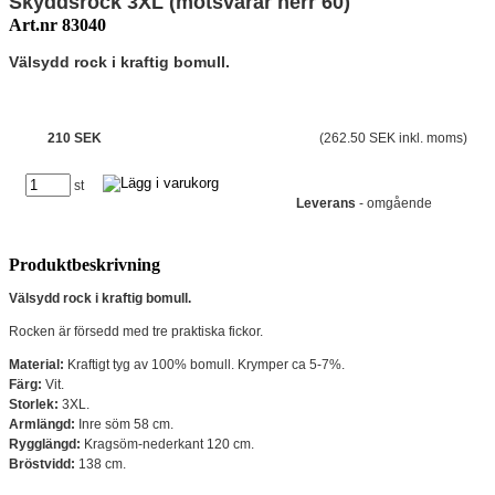
Skyddsrock 3XL (motsvarar herr 60)
Art.nr 83040
Välsydd rock i kraftig bomull.
210 SEK
(262.50 SEK inkl. moms)
st
Leverans
- omgående
Produktbeskrivning
Välsydd rock i kraftig bomull.
Rocken är försedd med tre praktiska fickor.
Material:
Kraftigt tyg av 100% bomull. Krymper ca 5-7%.
Färg:
Vit.
Storlek:
3XL.
Armlängd:
Inre söm 58 cm.
Rygglängd:
Kragsöm-nederkant 120 cm.
Bröstvidd:
138 cm.