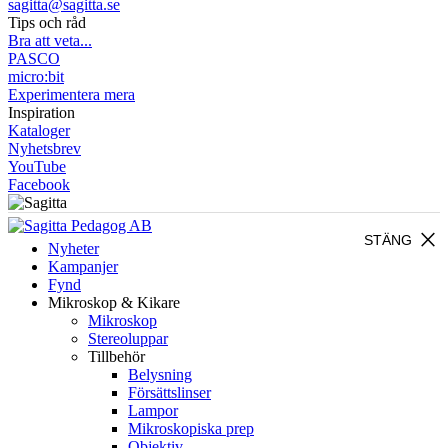
sagitta@sagitta.se
Tips och råd
Bra att veta...
PASCO
micro:bit
Experimentera mera
Inspiration
Kataloger
Nyhetsbrev
YouTube
Facebook
close
STÄNG
Nyheter
Kampanjer
Fynd
Mikroskop & Kikare
Mikroskop
Stereoluppar
Tillbehör
Belysning
Försättslinser
Lampor
Mikroskopiska prep
Objektiv