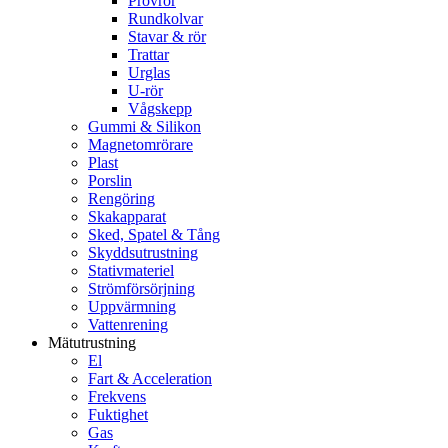
Provrör
Rundkolvar
Stavar & rör
Trattar
Urglas
U-rör
Vågskepp
Gummi & Silikon
Magnetomrörare
Plast
Porslin
Rengöring
Skakapparat
Sked, Spatel & Tång
Skyddsutrustning
Stativmateriel
Strömförsörjning
Uppvärmning
Vattenrening
Mätutrustning
El
Fart & Acceleration
Frekvens
Fuktighet
Gas