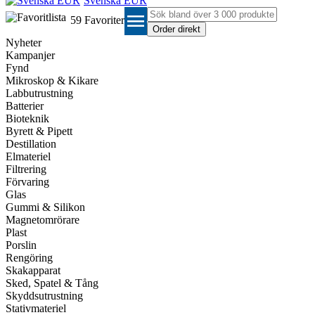
Svenska EUR
menu
59
Favoriter
Nyheter
Kampanjer
Fynd
Mikroskop & Kikare
Labbutrustning
Batterier
Bioteknik
Byrett & Pipett
Destillation
Elmateriel
Filtrering
Förvaring
Glas
Gummi & Silikon
Magnetomrörare
Plast
Porslin
Rengöring
Skakapparat
Sked, Spatel & Tång
Skyddsutrustning
Stativmateriel