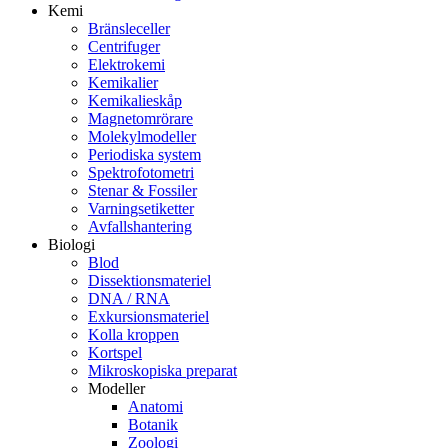
Kemi
Bränsleceller
Centrifuger
Elektrokemi
Kemikalier
Kemikalieskåp
Magnetomrörare
Molekylmodeller
Periodiska system
Spektrofotometri
Stenar & Fossiler
Varningsetiketter
Avfallshantering
Biologi
Blod
Dissektionsmateriel
DNA / RNA
Exkursionsmateriel
Kolla kroppen
Kortspel
Mikroskopiska preparat
Modeller
Anatomi
Botanik
Zoologi