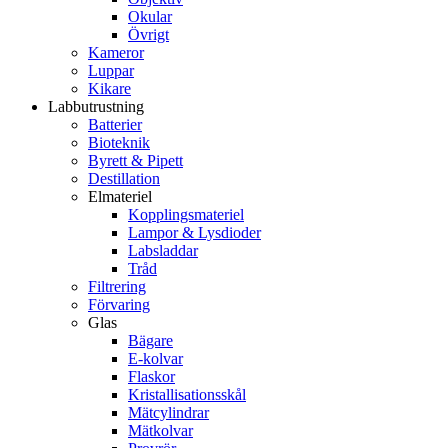
Okular
Övrigt
Kameror
Luppar
Kikare
Labbutrustning
Batterier
Bioteknik
Byrett & Pipett
Destillation
Elmateriel
Kopplingsmateriel
Lampor & Lysdioder
Labsladdar
Tråd
Filtrering
Förvaring
Glas
Bägare
E-kolvar
Flaskor
Kristallisationsskål
Mätcylindrar
Mätkolvar