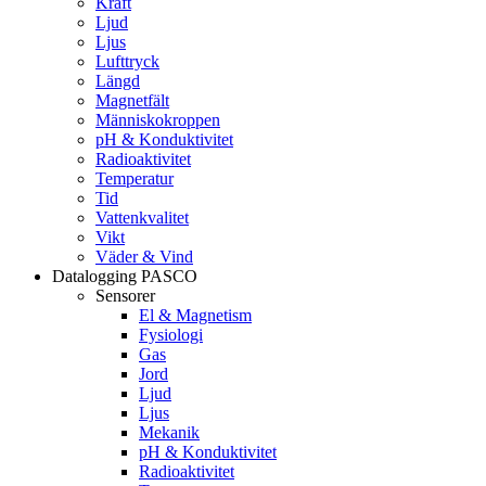
Kraft
Ljud
Ljus
Lufttryck
Längd
Magnetfält
Människokroppen
pH & Konduktivitet
Radioaktivitet
Temperatur
Tid
Vattenkvalitet
Vikt
Väder & Vind
Datalogging PASCO
Sensorer
El & Magnetism
Fysiologi
Gas
Jord
Ljud
Ljus
Mekanik
pH & Konduktivitet
Radioaktivitet