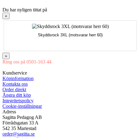
Du har nyligen tittat på
«
Skyddsrock 3XL (motsvarar herr 60)
»
Ring oss på 0501-163 44
Mån-Tor 08:00-16:30 Fre 08:00-16:00
Kundservice
Köpinformation
Kontakta oss
Order direkt
Ångra ditt köp
Integritetspolicy
Cookie-inställningar
Adress
Sagitta Pedagog AB
Förrådsgatan 33 A
542 35 Mariestad
order@sagitta.se