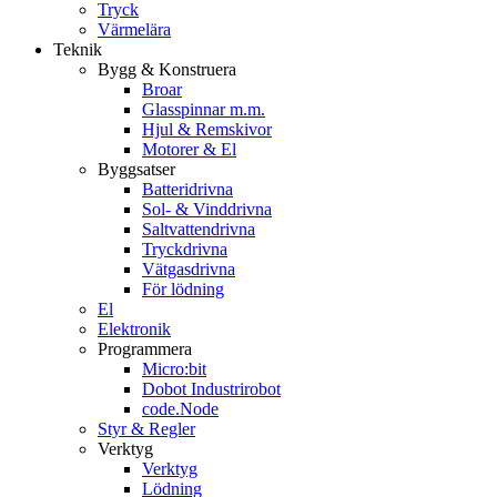
Tryck
Värmelära
Teknik
Bygg & Konstruera
Broar
Glasspinnar m.m.
Hjul & Remskivor
Motorer & El
Byggsatser
Batteridrivna
Sol- & Vinddrivna
Saltvattendrivna
Tryckdrivna
Vätgasdrivna
För lödning
El
Elektronik
Programmera
Micro:bit
Dobot Industrirobot
code.Node
Styr & Regler
Verktyg
Verktyg
Lödning