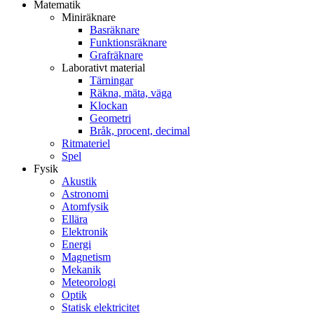
Matematik
Miniräknare
Basräknare
Funktionsräknare
Grafräknare
Laborativt material
Tärningar
Räkna, mäta, väga
Klockan
Geometri
Bråk, procent, decimal
Ritmateriel
Spel
Fysik
Akustik
Astronomi
Atomfysik
Ellära
Elektronik
Energi
Magnetism
Mekanik
Meteorologi
Optik
Statisk elektricitet