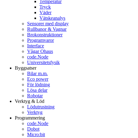
Temperatur
Tryck
Väder
Vätskeanalys
Sensorer med display
Rullbanor & Vagnar
Brokonstruktioner
Programvaror
Interface
Vågar Ohaus
code.Node
Universitetsfysik
Byggsatser
Bilar m.m.
Eco power
För lödning
Lösa delar
Robotar
Verktyg & Löd
Lödutrustning
Verktyg
Programmering
code.Node
Dobot
Micro:bit