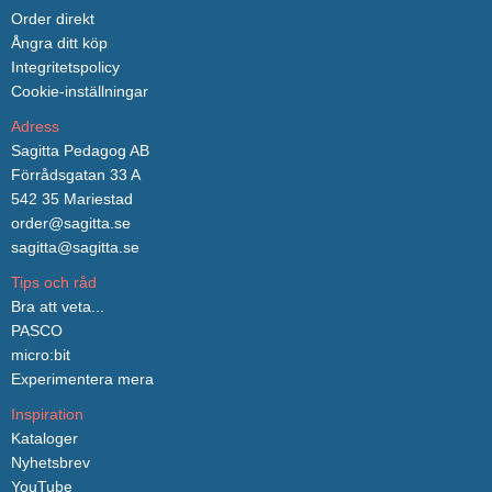
Order direkt
Ångra ditt köp
Integritetspolicy
Cookie-inställningar
Adress
Sagitta Pedagog AB
Förrådsgatan 33 A
542 35 Mariestad
order@sagitta.se
sagitta@sagitta.se
Tips och råd
Bra att veta...
PASCO
micro:bit
Experimentera mera
Inspiration
Kataloger
Nyhetsbrev
YouTube