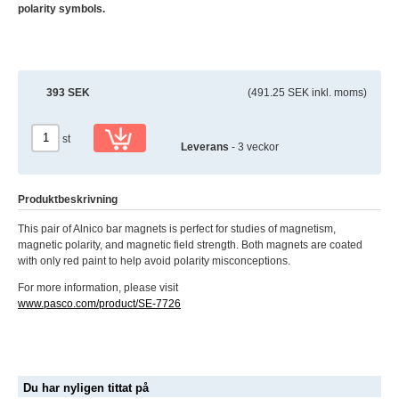
polarity symbols.
393 SEK
(491.25 SEK inkl. moms)
st
Leverans
- 3 veckor
Produktbeskrivning
This pair of Alnico bar magnets is perfect for studies of magnetism,
magnetic polarity, and magnetic field strength. Both magnets are coated
with only red paint to help avoid polarity misconceptions.
For more information, please visit
www.pasco.com/product/SE-7726
Du har nyligen tittat på