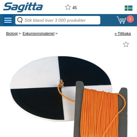
45
menu
0
Biologi
>
Exkursionsmateriel
>
« Tillbaka