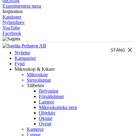
micro:bit
Experimentera mera
Inspiration
Kataloger
Nyhetsbrev
YouTube
Facebook
close
STÄNG
Nyheter
Kampanjer
Fynd
Mikroskop & Kikare
Mikroskop
Stereoluppar
Tillbehör
Belysning
Försättslinser
Lampor
Mikroskopiska prep
Objektiv
Okular
Övrigt
Kameror
Luppar