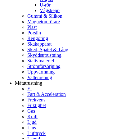
U-rör
Vågskepp
Gummi & Silikon
Magnetomrörare
Plast
Porslin
Rengöring
Skakapparat
Sked, Spatel & Tång
Skyddsutrustning
Stativmateriel
Strömförsörjning
Uppvärmning
Vattenrening
Mätutrustning
El
Fart & Acceleration
Frekvens
Fuktighet
Gas
Kraft
Ljud
Ljus
Lufttryck
Längd