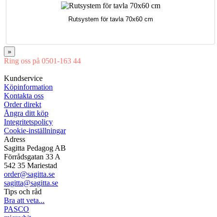
Rutsystem för tavla 70x60 cm
»
Ring oss på 0501-163 44
Mån-Tor 08:00-16:30 Fre 08:00-16:00
Kundservice
Köpinformation
Kontakta oss
Order direkt
Ångra ditt köp
Integritetspolicy
Cookie-inställningar
Adress
Sagitta Pedagog AB
Förrådsgatan 33 A
542 35 Mariestad
order@sagitta.se
sagitta@sagitta.se
Tips och råd
Bra att veta...
PASCO