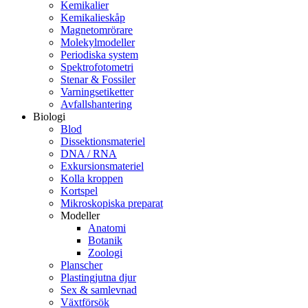
Kemikalier
Kemikalieskåp
Magnetomrörare
Molekylmodeller
Periodiska system
Spektrofotometri
Stenar & Fossiler
Varningsetiketter
Avfallshantering
Biologi
Blod
Dissektionsmateriel
DNA / RNA
Exkursionsmateriel
Kolla kroppen
Kortspel
Mikroskopiska preparat
Modeller
Anatomi
Botanik
Zoologi
Planscher
Plastingjutna djur
Sex & samlevnad
Växtförsök