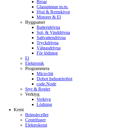
Broar
Glasspinnar m.m.
Hjul & Remskivor
Motorer & El
Byggsatser
Batteridrivna
Sol- & Vinddrivna
Saltvattendrivna
Tryckdrivna
Vätgasdrivna
För lödning
El
Elektronik
Programmera
Micro:bit
Dobot Industrirobot
code.Node
Styr & Regler
Verktyg
Verktyg
Lödning
Kemi
Bränsleceller
Centrifuger
Elektrokemi