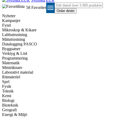
Svenska EUR
menu
58
Favoriter
Nyheter
Kampanjer
Fynd
Mikroskop & Kikare
Labbutrustning
Mätutrustning
Datalogging PASCO
Byggsatser
Verktyg & Löd
Programmering
Matematik
Miniräknare
Laborativt material
Ritmateriel
Spel
Fysik
Teknik
Kemi
Biologi
Bioteknik
Geografi
Energi & Miljö