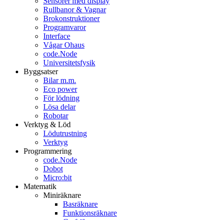
Sensorer med display
Rullbanor & Vagnar
Brokonstruktioner
Programvaror
Interface
Vågar Ohaus
code.Node
Universitetsfysik
Byggsatser
Bilar m.m.
Eco power
För lödning
Lösa delar
Robotar
Verktyg & Löd
Lödutrustning
Verktyg
Programmering
code.Node
Dobot
Micro:bit
Matematik
Miniräknare
Basräknare
Funktionsräknare