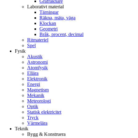
Grafräknare
Laborativt material
Tärningar
Räkna, mäta, väga
Klockan
Geometri
Bråk, procent, decimal
Ritmateriel
Spel
Fysik
Akustik
Astronomi
Atomfysik
Ellära
Elektronik
Energi
Magnetism
Mekanik
Meteorologi
Optik
Statisk elektricitet
Tryck
Värmelära
Teknik
Bygg & Konstruera