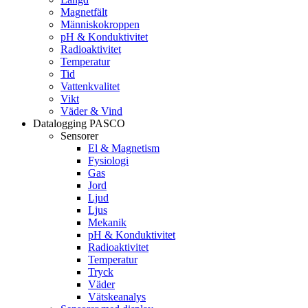
Magnetfält
Människokroppen
pH & Konduktivitet
Radioaktivitet
Temperatur
Tid
Vattenkvalitet
Vikt
Väder & Vind
Datalogging PASCO
Sensorer
El & Magnetism
Fysiologi
Gas
Jord
Ljud
Ljus
Mekanik
pH & Konduktivitet
Radioaktivitet
Temperatur
Tryck
Väder
Vätskeanalys