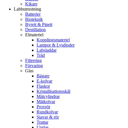
Kikare
Labbutrustning
Batterier
Bioteknik
Byrett & Pipett
Destillation
Elmateriel
Kopplingsmateriel
Lampor & Lysdioder
Labsladdar
Tråd
Filtrering
Förvaring
Glas
Bägare
E-kolvar
Flaskor
Kristallisationsskål
Mätcylindrar
Mätkolvar
Provrör
Rundkolvar
Stavar & rör
Trattar
Urglas