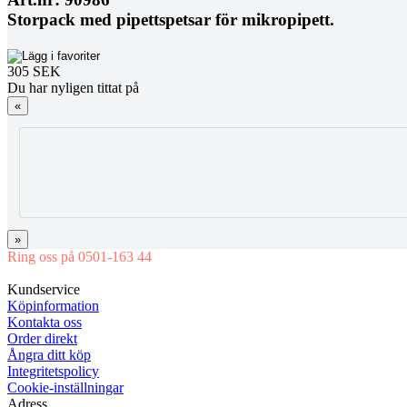
Storpack med pipettspetsar för mikropipett.
305 SEK
Du har nyligen tittat på
«
»
Ring oss på 0501-163 44
Mån-Tor 08:00-16:30 Fre 08:00-16:00
Kundservice
Köpinformation
Kontakta oss
Order direkt
Ångra ditt köp
Integritetspolicy
Cookie-inställningar
Adress