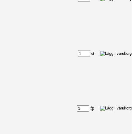
st
fp