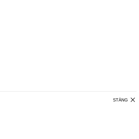
close
STÄNG