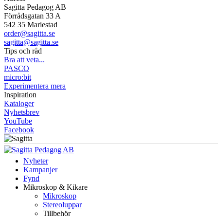
Sagitta Pedagog AB
Förrådsgatan 33 A
542 35 Mariestad
order@sagitta.se
sagitta@sagitta.se
Tips och råd
Bra att veta...
PASCO
micro:bit
Experimentera mera
Inspiration
Kataloger
Nyhetsbrev
YouTube
Facebook
Nyheter
Kampanjer
Fynd
Mikroskop & Kikare
Mikroskop
Stereoluppar
Tillbehör