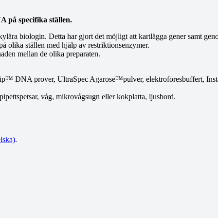
 på specifika ställen.
lära biologin. Detta har gjort det möjligt att kartlägga gener samt ge
å olika ställen med hjälp av restriktionsenzymer.
lnaden mellan de olika preparaten.
p™ DNA prover, UltraSpec Agarose™pulver, elektroforesbuffert, Inst
pipettspetsar, våg, mikrovågsugn eller kokplatta, ljusbord.
lska)
.