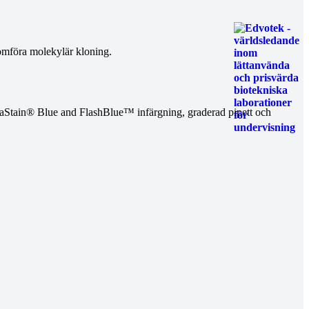
nomföra molekylär kloning.
aStain® Blue and FlashBlue™ infärgning, graderad pipett och