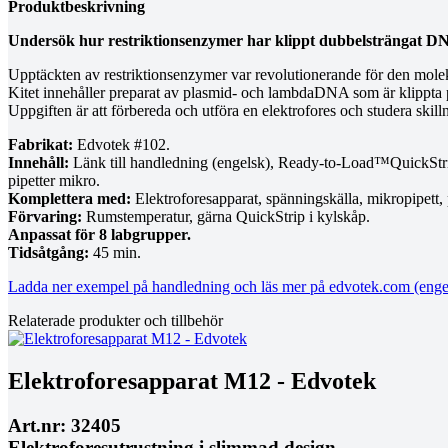
Produktbeskrivning
Undersök hur restriktionsenzymer har klippt dubbelsträngat DNA
Upptäckten av restriktionsenzymer var revolutionerande för den moleky
Kitet innehåller preparat av plasmid- och lambdaDNA som är klippta p
Uppgiften är att förbereda och utföra en elektrofores och studera skil
Fabrikat:
Edvotek #102.
Innehåll:
Länk till handledning (engelsk), Ready-to-Load™QuickStri
pipetter mikro.
Komplettera med:
Elektroforesapparat, spänningskälla, mikropipett, 
Förvaring:
Rumstemperatur, gärna QuickStrip i kylskåp.
Anpassat för 8 labgrupper.
Tidsåtgång:
45 min.
Ladda ner exempel på handledning och läs mer på edvotek.com (enge
Relaterade produkter och tillbehör
Elektroforesapparat M12 - Edvotek
Art.nr: 32405
Elektroforesutrustning i slimmad design.