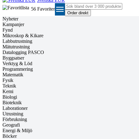
Svenska EUR
menu
56
Favoriter
Nyheter
Kampanjer
Fynd
Mikroskop & Kikare
Labbutrustning
Mätutrustning
Datalogging PASCO
Byggsatser
Verktyg & Löd
Programmering
Matematik
Fysik
Teknik
Kemi
Biologi
Bioteknik
Laborationer
Utrustning
Förbrukning
Geografi
Energi & Miljö
Böcker