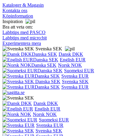
Kataloger & Magasin
Kontakta oss
Köpinformation
Inspiration
Bra att veta om:
Labbtips med PASCO
Labbtips med micro:bit
Experimentera mera
Svenska SEK
Dansk DKK
English EUR
Norsk NOK
Suomeksi EUR
Svenska EUR
Svenska SEK
Svenska EUR
Dansk DKK
English EUR
Norsk NOK
Suomeksi EUR
Svenska EUR
Svenska SEK