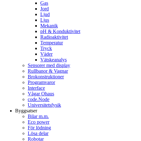
Gas
Jord
Ljud
Ljus
Mekanik
pH & Konduktivitet
Radioaktivitet
Temperatur
Tryck
Väder
Vätskeanalys
Sensorer med display
Rullbanor & Vagnar
Brokonstruktioner
Programvaror
Interface
Vågar Ohaus
code.Node
Universitetsfysik
Byggsatser
Bilar m.m.
Eco power
För lödning
Lösa delar
Robotar