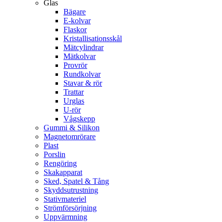
Glas
Bägare
E-kolvar
Flaskor
Kristallisationsskål
Mätcylindrar
Mätkolvar
Provrör
Rundkolvar
Stavar & rör
Trattar
Urglas
U-rör
Vågskepp
Gummi & Silikon
Magnetomrörare
Plast
Porslin
Rengöring
Skakapparat
Sked, Spatel & Tång
Skyddsutrustning
Stativmateriel
Strömförsörjning
Uppvärmning