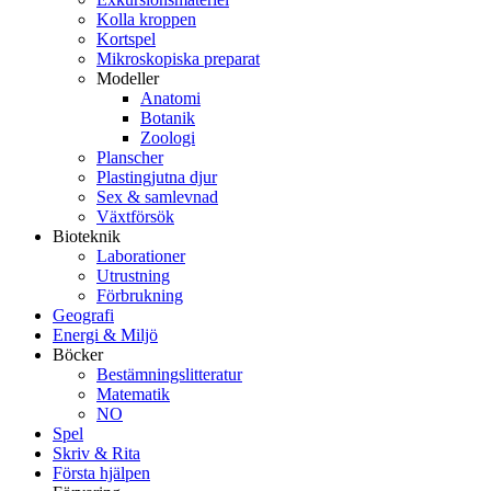
Kolla kroppen
Kortspel
Mikroskopiska preparat
Modeller
Anatomi
Botanik
Zoologi
Planscher
Plastingjutna djur
Sex & samlevnad
Växtförsök
Bioteknik
Laborationer
Utrustning
Förbrukning
Geografi
Energi & Miljö
Böcker
Bestämningslitteratur
Matematik
NO
Spel
Skriv & Rita
Första hjälpen