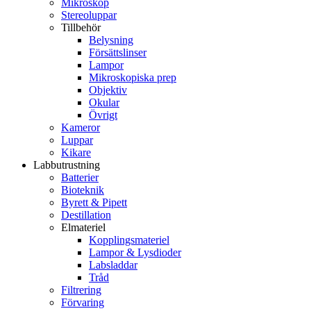
Mikroskop
Stereoluppar
Tillbehör
Belysning
Försättslinser
Lampor
Mikroskopiska prep
Objektiv
Okular
Övrigt
Kameror
Luppar
Kikare
Labbutrustning
Batterier
Bioteknik
Byrett & Pipett
Destillation
Elmateriel
Kopplingsmateriel
Lampor & Lysdioder
Labsladdar
Tråd
Filtrering
Förvaring