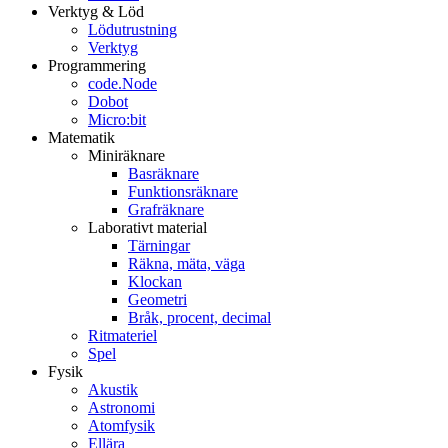
Verktyg & Löd
Lödutrustning
Verktyg
Programmering
code.Node
Dobot
Micro:bit
Matematik
Miniräknare
Basräknare
Funktionsräknare
Grafräknare
Laborativt material
Tärningar
Räkna, mäta, väga
Klockan
Geometri
Bråk, procent, decimal
Ritmateriel
Spel
Fysik
Akustik
Astronomi
Atomfysik
Ellära