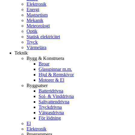
Elektronik
Energi
Magnetism
Mekanik
Meteorologi
Optik
Statisk elektricitet
Tryck
Värmelära
Teknik
Bygg & Konstruera
Broar
Glasspinnar m.m.
Hjul & Remskivor
Motorer & El
Byggsatser
Batteridrivna
Sol- & Vinddrivna
Saltvattendrivna
Tryckdrivna
Vätgasdrivna
För lödning
El
Elektronik
Programmera