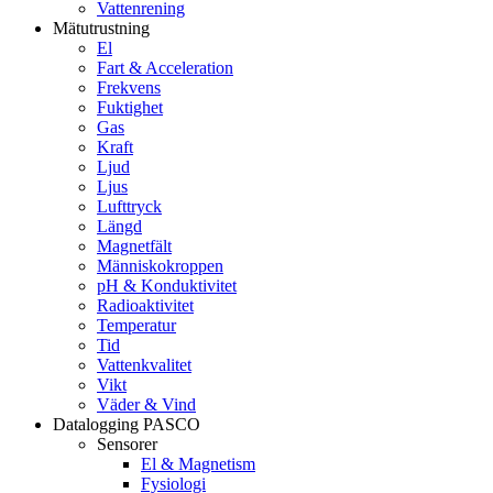
Vattenrening
Mätutrustning
El
Fart & Acceleration
Frekvens
Fuktighet
Gas
Kraft
Ljud
Ljus
Lufttryck
Längd
Magnetfält
Människokroppen
pH & Konduktivitet
Radioaktivitet
Temperatur
Tid
Vattenkvalitet
Vikt
Väder & Vind
Datalogging PASCO
Sensorer
El & Magnetism
Fysiologi