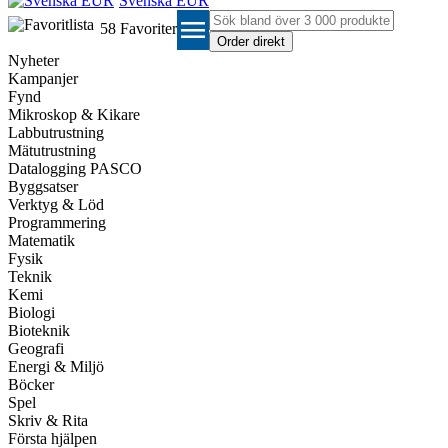
Svenska EUR
menu
58
Favoriter
Nyheter
Kampanjer
Fynd
Mikroskop & Kikare
Labbutrustning
Mätutrustning
Datalogging PASCO
Byggsatser
Verktyg & Löd
Programmering
Matematik
Fysik
Teknik
Kemi
Biologi
Bioteknik
Geografi
Energi & Miljö
Böcker
Spel
Skriv & Rita
Första hjälpen