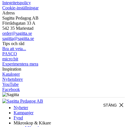
Integritetspolicy
Cookie-inställningar
Adress
Sagitta Pedagog AB
Förrådsgatan 33 A
542 35 Mariestad
order@sagitta.se
sagitta@sagitta.se
Tips och råd
Bra att veta...
PASCO
micro:bit
Experimentera mera
Inspiration
Kataloger
Nyhetsbrev
YouTube
Facebook
close
STÄNG
Nyheter
Kampanjer
Fynd
Mikroskop & Kikare