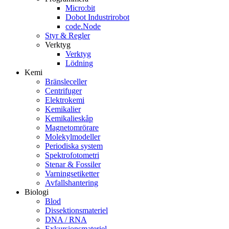
Micro:bit
Dobot Industrirobot
code.Node
Styr & Regler
Verktyg
Verktyg
Lödning
Kemi
Bränsleceller
Centrifuger
Elektrokemi
Kemikalier
Kemikalieskåp
Magnetomrörare
Molekylmodeller
Periodiska system
Spektrofotometri
Stenar & Fossiler
Varningsetiketter
Avfallshantering
Biologi
Blod
Dissektionsmateriel
DNA / RNA
Exkursionsmateriel