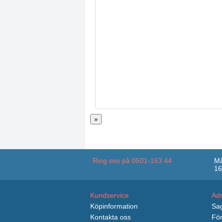
»
Ring oss på 0501-163 44
Må
16
Kundservice
Ad
Köpinformation
Sag
Kontakta oss
För