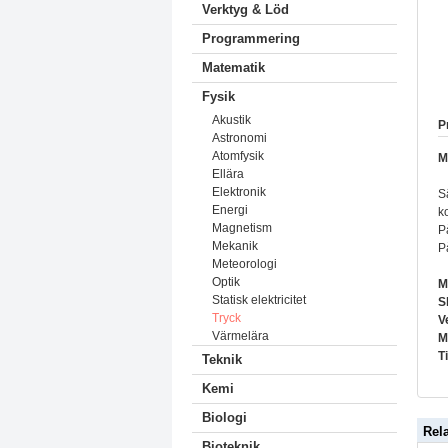
Verktyg & Löd
Programmering
Matematik
Fysik
Akustik
P
Astronomi
Atomfysik
M
Ellära
Elektronik
S
Energi
k
Magnetism
P
Mekanik
P
Meteorologi
Optik
M
Statisk elektricitet
S
Tryck
V
Värmelära
M
T
Teknik
Kemi
Biologi
Rel
Bioteknik