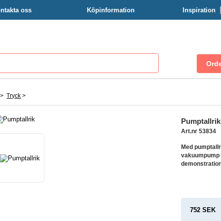
ntakta oss
Köpinformation
Inspiration
>
Tryck
>
Pumptallrik
Art.nr 53834
Med pumptallr
vakuumpump u
demonstration
752 SEK