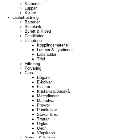
Kameror
Luppar
Kikare
Labbutrustning
Batterier
Bioteknik
Byrett & Pipett
Destillation
Elmateriel
Kopplingsmateriel
Lampor & Lysdioder
Labsladdar
Tråd
Filtrering
Förvaring
Glas
Bägare
E-kolvar
Flaskor
Kristallisationsskål
Mätcylindrar
Mätkolvar
Provrör
Rundkolvar
Stavar & rör
Trattar
Urglas
U-rör
Vågskepp
Gummi & Silikon