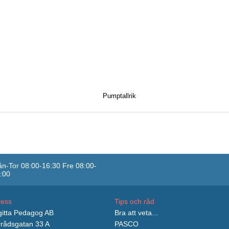
Pumptallrik
n-Tor 08:00-16:30 Fre 08:00-
:00
ress
Tips och råd
itta Pedagog AB
Bra att veta...
rådsgatan 33 A
PASCO