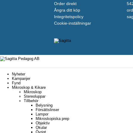
Order direkt
542
Ångra ditt köp
ord
Integritetspolicy
sag
Cookie-inställningar
Nyheter
Kampanjer
Fynd
Mikroskop & Kikare
Mikroskop
Stereoluppar
Tillbehör
Belysning
Försättslinser
Lampor
Mikroskopiska prep
Objektiv
Okular
Övrigt