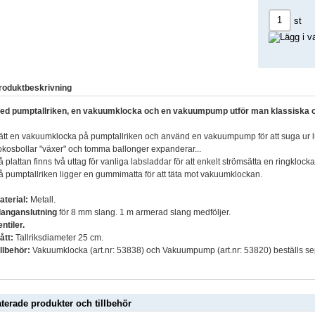
st
roduktbeskrivning
ed pumptallriken, en vakuumklocka och en vakuumpump utför man klassiska 
ätt en vakuumklocka på pumptallriken och använd en vakuumpump för att suga ur luft
okosbollar "växer" och tomma ballonger expanderar...
å plattan finns två uttag för vanliga labsladdar för att enkelt strömsätta en ringklocka
å pumptallriken ligger en gummimatta för att täta mot vakuumklockan.
aterial:
Metall.
langanslutning
för 8 mm slang. 1 m armerad slang medföljer.
entiler.
ått:
Tallriksdiameter 25 cm.
illbehör:
Vakuumklocka (art.nr: 53838) och Vakuumpump (art.nr: 53820) beställs se
aterade produkter och tillbehör