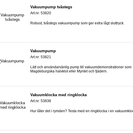
Vakuumpump tvåstegs
Art.nr: 53820
Robust, tvåstegs vakuumpump som ger extra lågt sluttryck.
Vakuumpump
Art.nr: 53821
Lätt och användarvänlig pump till vakuumdemonstrationer som
Magdeburgska halvklot eller Myntet och fjädern.
Vakuumklocka med ringklocka
Art.nr: 53838
Hur låter det i rymden? Testa med en ringklocka i en vakuumklo