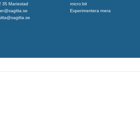
 35 Mariestad
micro:bit
er@sagitta.se
Experimentera mera
itta@sagitta.se