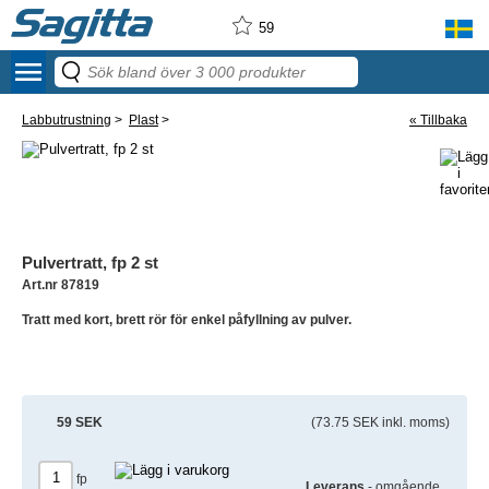
59
menu
Labbutrustning
>
Plast
>
« Tillbaka
Pulvertratt, fp 2 st
Art.nr 87819
Tratt med kort, brett rör för enkel påfyllning av pulver.
59 SEK
(73.75 SEK inkl. moms)
fp
Leverans
- omgående