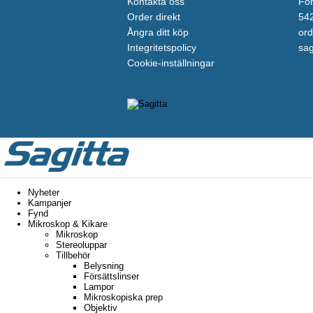
Kontakta oss
För
Order direkt
542
Ångra ditt köp
ord
Integritetspolicy
sag
Cookie-inställningar
Nyheter
Kampanjer
Fynd
Mikroskop & Kikare
Mikroskop
Stereoluppar
Tillbehör
Belysning
Försättslinser
Lampor
Mikroskopiska prep
Objektiv