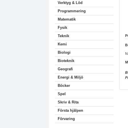
Verktyg & Löd
Programmering
Matematik
Fysik
P
Teknik
Kemi
B
Biologi
N
Bioteknik
M
Geografi
B
Energi & Miljö
P
Böcker
Spel
Skriv & Rita
Första hjälpen
Förvaring