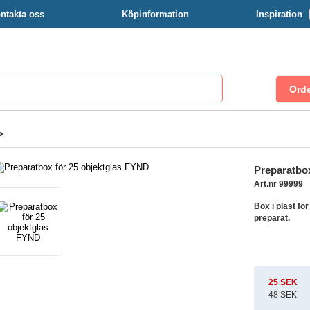
ntakta oss
Köpinformation
Inspiration
>
Preparatbox
Art.nr 99999
Box i plast fö
preparat.
25 SEK
48 SEK