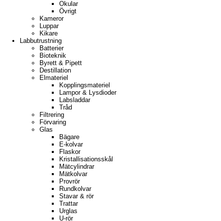
Okular
Övrigt
Kameror
Luppar
Kikare
Labbutrustning
Batterier
Bioteknik
Byrett & Pipett
Destillation
Elmateriel
Kopplingsmateriel
Lampor & Lysdioder
Labsladdar
Tråd
Filtrering
Förvaring
Glas
Bägare
E-kolvar
Flaskor
Kristallisationsskål
Mätcylindrar
Mätkolvar
Provrör
Rundkolvar
Stavar & rör
Trattar
Urglas
U-rör