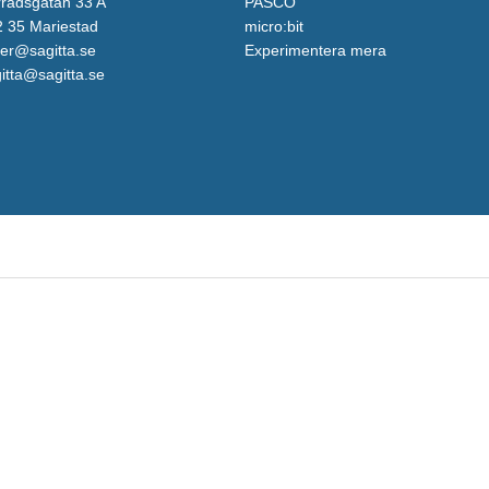
rådsgatan 33 A
PASCO
 35 Mariestad
micro:bit
er@sagitta.se
Experimentera mera
itta@sagitta.se