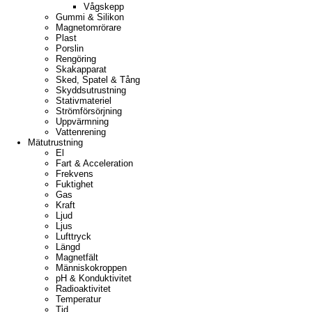
Vågskepp
Gummi & Silikon
Magnetomrörare
Plast
Porslin
Rengöring
Skakapparat
Sked, Spatel & Tång
Skyddsutrustning
Stativmateriel
Strömförsörjning
Uppvärmning
Vattenrening
Mätutrustning
El
Fart & Acceleration
Frekvens
Fuktighet
Gas
Kraft
Ljud
Ljus
Lufttryck
Längd
Magnetfält
Människokroppen
pH & Konduktivitet
Radioaktivitet
Temperatur
Tid