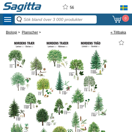
56
menu
0
Biologi
>
Planscher
>
« Tillbaka