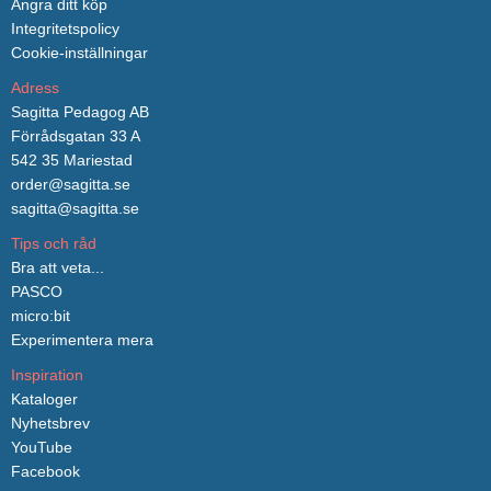
Ångra ditt köp
Integritetspolicy
Cookie-inställningar
Adress
Sagitta Pedagog AB
Förrådsgatan 33 A
542 35 Mariestad
order@sagitta.se
sagitta@sagitta.se
Tips och råd
Bra att veta...
PASCO
micro:bit
Experimentera mera
Inspiration
Kataloger
Nyhetsbrev
YouTube
Facebook