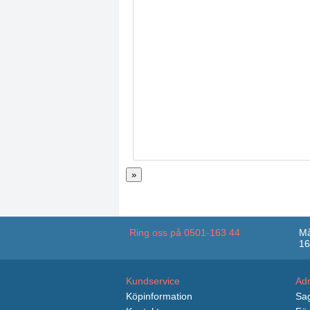
»
Ring oss på 0501-163 44
Må
16
Kundservice
Ad
Köpinformation
Sag