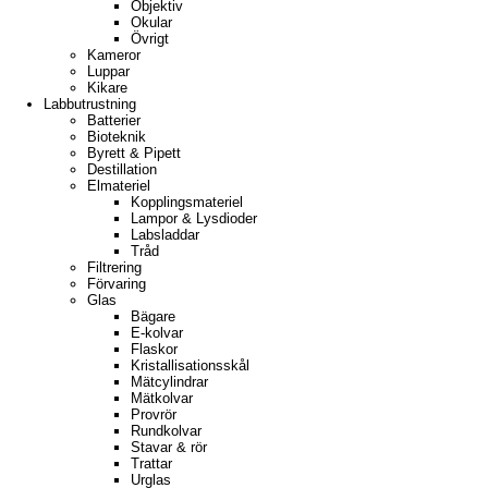
Objektiv
Okular
Övrigt
Kameror
Luppar
Kikare
Labbutrustning
Batterier
Bioteknik
Byrett & Pipett
Destillation
Elmateriel
Kopplingsmateriel
Lampor & Lysdioder
Labsladdar
Tråd
Filtrering
Förvaring
Glas
Bägare
E-kolvar
Flaskor
Kristallisationsskål
Mätcylindrar
Mätkolvar
Provrör
Rundkolvar
Stavar & rör
Trattar
Urglas