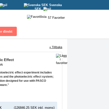
Svenska
SEK
57
Favoriter
« Tillbaka
ic Effect
9A
toelectric effect experiment includes
es and the photoelectric effect system;
tion designed for use with PASCO
ware."
K
(126846.25 SEK inkl. moms)