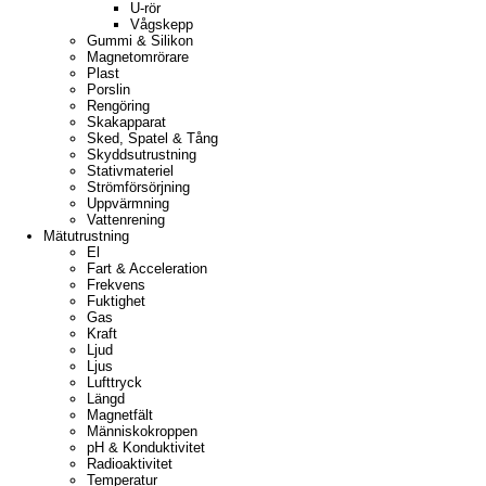
U-rör
Vågskepp
Gummi & Silikon
Magnetomrörare
Plast
Porslin
Rengöring
Skakapparat
Sked, Spatel & Tång
Skyddsutrustning
Stativmateriel
Strömförsörjning
Uppvärmning
Vattenrening
Mätutrustning
El
Fart & Acceleration
Frekvens
Fuktighet
Gas
Kraft
Ljud
Ljus
Lufttryck
Längd
Magnetfält
Människokroppen
pH & Konduktivitet
Radioaktivitet
Temperatur