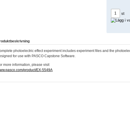
st
roduktbeskrivning
omplete photoelectric effect experiment includes experiment files and the photoelec
esigned for use with PASCO Capstone Software.
or more information, please visit
ww.pasco.com/product/EX-5549A