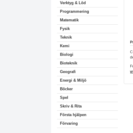
Verktyg & Löd
Programmering
Matematik
Fysik
Teknik
P
Kemi
C
Biologi
d
Bioteknik
F
w
Geografi
Energi & Miljö
Böcker
Spel
Skriv & Rita
Första hjälpen
Förvaring