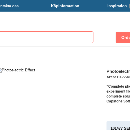
ntakta oss
Köpinformation
Inspiration
Photoelectr
Art.nr EX-554
"Complete pho
experiment fil
complete solu
Capstone Soft
101477 SE