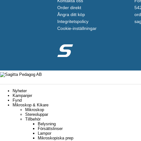
Kontakta oss
För
Order direkt
542
Ångra ditt köp
ord
Integritetspolicy
sag
Cookie-inställningar
Nyheter
Kampanjer
Fynd
Mikroskop & Kikare
Mikroskop
Stereoluppar
Tillbehör
Belysning
Försättslinser
Lampor
Mikroskopiska prep