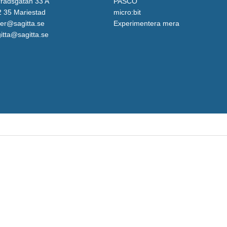
rådsgatan 33 A
PASCO
 35 Mariestad
micro:bit
er@sagitta.se
Experimentera mera
itta@sagitta.se