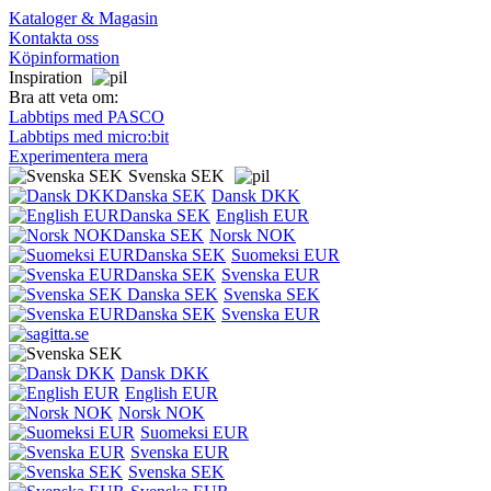
Kataloger & Magasin
Kontakta oss
Köpinformation
Inspiration
Bra att veta om:
Labbtips med PASCO
Labbtips med micro:bit
Experimentera mera
Svenska SEK
Dansk DKK
English EUR
Norsk NOK
Suomeksi EUR
Svenska EUR
Svenska SEK
Svenska EUR
Dansk DKK
English EUR
Norsk NOK
Suomeksi EUR
Svenska EUR
Svenska SEK