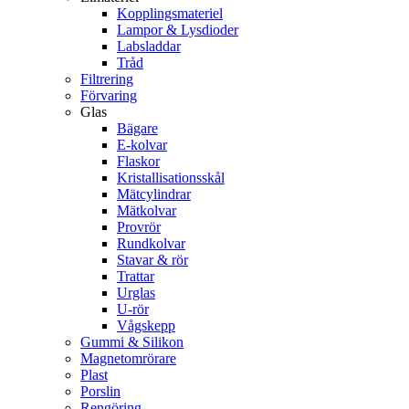
Kopplingsmateriel
Lampor & Lysdioder
Labsladdar
Tråd
Filtrering
Förvaring
Glas
Bägare
E-kolvar
Flaskor
Kristallisationsskål
Mätcylindrar
Mätkolvar
Provrör
Rundkolvar
Stavar & rör
Trattar
Urglas
U-rör
Vågskepp
Gummi & Silikon
Magnetomrörare
Plast
Porslin
Rengöring