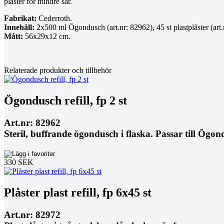
plåster för mindre sår.
Fabrikat:
Cederroth.
Innehåll:
2x500 ml Ögondusch (art.nr: 82962), 45 st plastplåster (art.n
Mått:
56x29x12 cm.
Relaterade produkter och tillbehör
Ögondusch refill, fp 2 st
Art.nr: 82962
Steril, buffrande ögondusch i flaska. Passar till Ögo
330 SEK
Plåster plast refill, fp 6x45 st
Art.nr: 82972