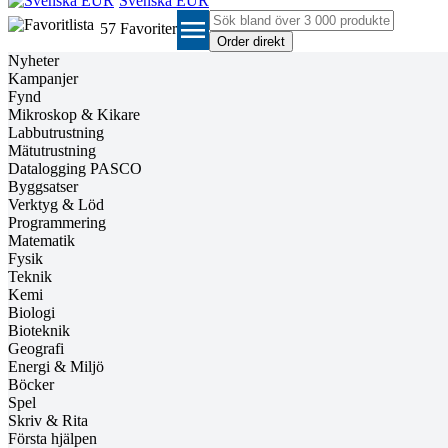
Svenska EUR
menu
57
Favoriter
Nyheter
Kampanjer
Fynd
Mikroskop & Kikare
Labbutrustning
Mätutrustning
Datalogging PASCO
Byggsatser
Verktyg & Löd
Programmering
Matematik
Fysik
Teknik
Kemi
Biologi
Bioteknik
Geografi
Energi & Miljö
Böcker
Spel
Skriv & Rita
Första hjälpen