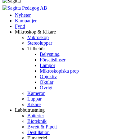
Nyheter
Kampanjer
Fynd
Mikroskop & Kikare
Mikroskop
Stereoluppar
Tillbehör
Belysning
Försättslinser
Lampor
Mikroskopiska prep
Objektiv
Okular
Övrigt
Kameror
Luppar
Kikare
Labbutrustning
Batterier
Bioteknik
Byrett & Pipett
Destillation
Elmateriel