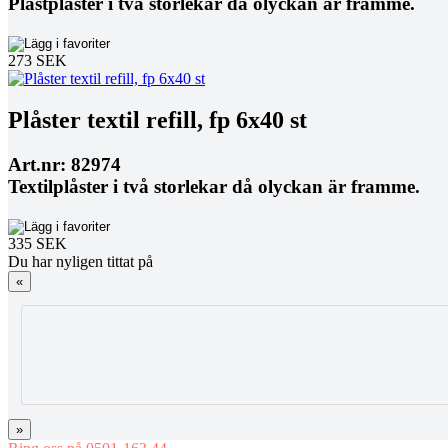
Plastplåster i två storlekar då olyckan är framme.
273 SEK
Plåster textil refill, fp 6x40 st
Art.nr: 82974
Textilplåster i två storlekar då olyckan är framme.
335 SEK
Du har nyligen tittat på
«
»