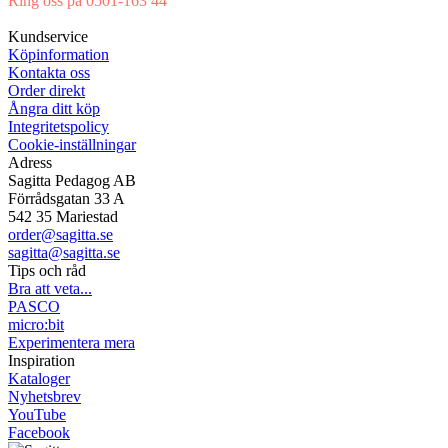
Ring oss på 0501-163 44
Mån-Tor 08:00-16:30 Fre 08:00-16:00
Kundservice
Köpinformation
Kontakta oss
Order direkt
Ångra ditt köp
Integritetspolicy
Cookie-inställningar
Adress
Sagitta Pedagog AB
Förrådsgatan 33 A
542 35 Mariestad
order@sagitta.se
sagitta@sagitta.se
Tips och råd
Bra att veta...
PASCO
micro:bit
Experimentera mera
Inspiration
Kataloger
Nyhetsbrev
YouTube
Facebook