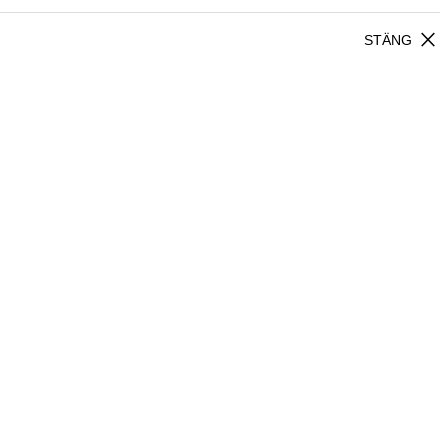
close
STÄNG