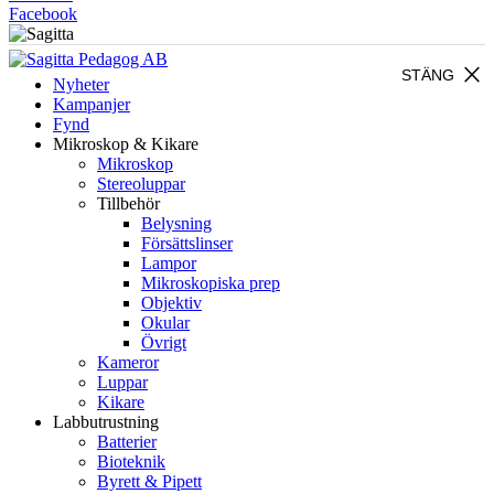
Facebook
close
STÄNG
Nyheter
Kampanjer
Fynd
Mikroskop & Kikare
Mikroskop
Stereoluppar
Tillbehör
Belysning
Försättslinser
Lampor
Mikroskopiska prep
Objektiv
Okular
Övrigt
Kameror
Luppar
Kikare
Labbutrustning
Batterier
Bioteknik
Byrett & Pipett