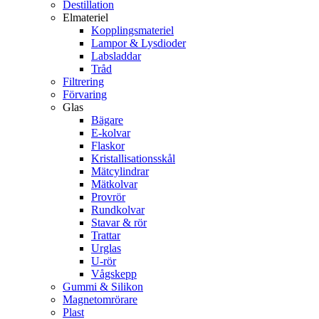
Destillation
Elmateriel
Kopplingsmateriel
Lampor & Lysdioder
Labsladdar
Tråd
Filtrering
Förvaring
Glas
Bägare
E-kolvar
Flaskor
Kristallisationsskål
Mätcylindrar
Mätkolvar
Provrör
Rundkolvar
Stavar & rör
Trattar
Urglas
U-rör
Vågskepp
Gummi & Silikon
Magnetomrörare
Plast