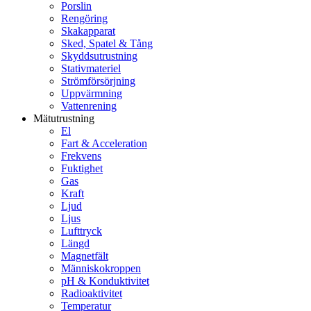
Porslin
Rengöring
Skakapparat
Sked, Spatel & Tång
Skyddsutrustning
Stativmateriel
Strömförsörjning
Uppvärmning
Vattenrening
Mätutrustning
El
Fart & Acceleration
Frekvens
Fuktighet
Gas
Kraft
Ljud
Ljus
Lufttryck
Längd
Magnetfält
Människokroppen
pH & Konduktivitet
Radioaktivitet
Temperatur