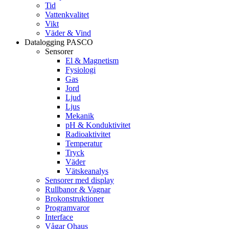
Tid
Vattenkvalitet
Vikt
Väder & Vind
Datalogging PASCO
Sensorer
El & Magnetism
Fysiologi
Gas
Jord
Ljud
Ljus
Mekanik
pH & Konduktivitet
Radioaktivitet
Temperatur
Tryck
Väder
Vätskeanalys
Sensorer med display
Rullbanor & Vagnar
Brokonstruktioner
Programvaror
Interface
Vågar Ohaus