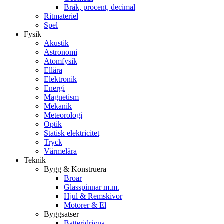
Bråk, procent, decimal
Ritmateriel
Spel
Fysik
Akustik
Astronomi
Atomfysik
Ellära
Elektronik
Energi
Magnetism
Mekanik
Meteorologi
Optik
Statisk elektricitet
Tryck
Värmelära
Teknik
Bygg & Konstruera
Broar
Glasspinnar m.m.
Hjul & Remskivor
Motorer & El
Byggsatser
Batteridrivna