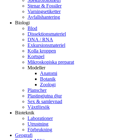
Spektrofotometri
Stenar & Fossiler
Varningsetiketter
Avfallshantering
Biologi
Blod
Dissektionsmateriel
DNA / RNA
Exkursionsmateriel
Kolla kroppen
Kortspel
Mikroskopiska preparat
Modeller
Anatomi
Botanik
Zoologi
Planscher
Plastingjutna djur
Sex & samlevnad
Växtförsök
Bioteknik
Laborationer
Utrustning
Förbrukning
Geografi