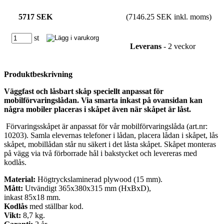
5717 SEK
(7146.25 SEK inkl. moms)
st
Leverans
- 2 veckor
Produktbeskrivning
Väggfast och låsbart skåp speciellt anpassat för
mobilförvaringslådan. Via smarta inkast på ovansidan kan
några mobiler placeras i skåpet även när skåpet är låst.
Förvaringsskåpet är anpassat för vår mobilförvaringslåda (art.nr:
10203). Samla elevernas telefoner i lådan, placera lådan i skåpet, lås
skåpet, mobillådan står nu säkert i det låsta skåpet. Skåpet monteras
på vägg via två förborrade hål i bakstycket och levereras med
kodlås.
Material:
Högtryckslaminerad plywood (15 mm).
Mått:
Utvändigt 365x380x315 mm (HxBxD),
inkast 85x18 mm.
Kodlås
med ställbar kod.
Vikt:
8,7 kg.