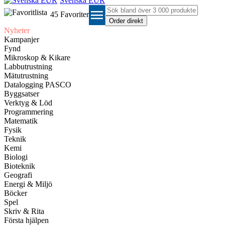
Svenska EUR
menu
45
Favoriter
Nyheter
Kampanjer
Fynd
Mikroskop & Kikare
Labbutrustning
Mätutrustning
Datalogging PASCO
Byggsatser
Verktyg & Löd
Programmering
Matematik
Fysik
Teknik
Kemi
Biologi
Bioteknik
Geografi
Energi & Miljö
Böcker
Spel
Skriv & Rita
Första hjälpen