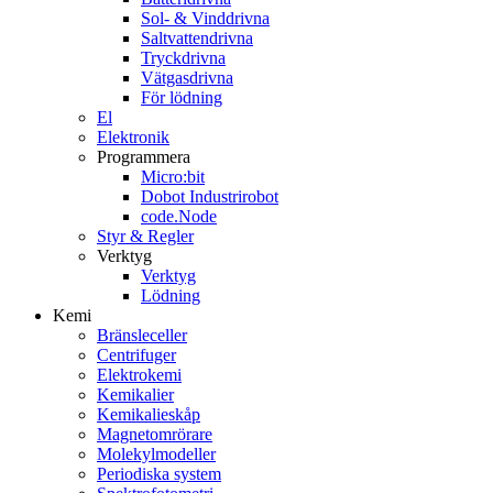
Sol- & Vinddrivna
Saltvattendrivna
Tryckdrivna
Vätgasdrivna
För lödning
El
Elektronik
Programmera
Micro:bit
Dobot Industrirobot
code.Node
Styr & Regler
Verktyg
Verktyg
Lödning
Kemi
Bränsleceller
Centrifuger
Elektrokemi
Kemikalier
Kemikalieskåp
Magnetomrörare
Molekylmodeller
Periodiska system