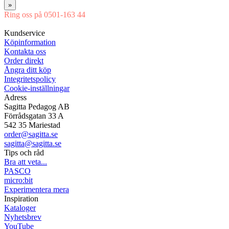
»
Ring oss på 0501-163 44
Mån-Tor 08:00-16:30 Fre 08:00-16:00
Kundservice
Köpinformation
Kontakta oss
Order direkt
Ångra ditt köp
Integritetspolicy
Cookie-inställningar
Adress
Sagitta Pedagog AB
Förrådsgatan 33 A
542 35 Mariestad
order@sagitta.se
sagitta@sagitta.se
Tips och råd
Bra att veta...
PASCO
micro:bit
Experimentera mera
Inspiration
Kataloger
Nyhetsbrev
YouTube