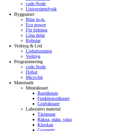
code.Node
Universitetsfysik
Byggsatser
Bilar m.m.
Eco power
För lödning
Lösa delar
Robotar
Verktyg & Löd
Lödutrustning
Verktyg
Programmering
code.Node
Dobot
Micro:bit
Matematik
Miniräknare
Basräknare
Funktionsräknare
Grafräknare
Laborativt material
Tärningar
Räkna, mäta, väga
Klockan
Geometri