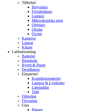
Tillbehör
Belysning
Försättslinser
Lampor
Mikroskopiska prep
Objektiv
Okular
Övrigt
Kameror
Luppar
Kikare
Labbutrustning
Batterier
Bioteknik
Byrett & Pipett
Destillation
Elmateriel
Kopplingsmateriel
Lampor & Lysdioder
Labsladdar
Tråd
Filtrering
Förvaring
Glas
Bägare