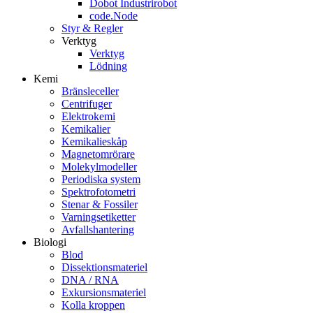
Dobot Industrirobot
code.Node
Styr & Regler
Verktyg
Verktyg
Lödning
Kemi
Bränsleceller
Centrifuger
Elektrokemi
Kemikalier
Kemikalieskåp
Magnetomrörare
Molekylmodeller
Periodiska system
Spektrofotometri
Stenar & Fossiler
Varningsetiketter
Avfallshantering
Biologi
Blod
Dissektionsmateriel
DNA / RNA
Exkursionsmateriel
Kolla kroppen