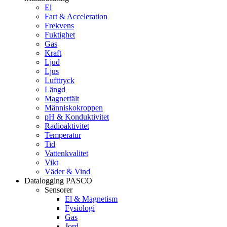
El
Fart & Acceleration
Frekvens
Fuktighet
Gas
Kraft
Ljud
Ljus
Lufttryck
Längd
Magnetfält
Människokroppen
pH & Konduktivitet
Radioaktivitet
Temperatur
Tid
Vattenkvalitet
Vikt
Väder & Vind
Datalogging PASCO
Sensorer
El & Magnetism
Fysiologi
Gas
Jord