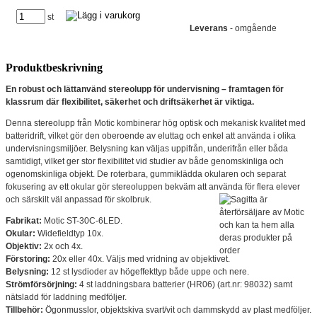
st
Leverans
- omgående
Produktbeskrivning
En robust och lättanvänd stereolupp för undervisning – framtagen för
klassrum där flexibilitet, säkerhet och driftsäkerhet är viktiga.
Denna stereolupp från Motic kombinerar hög optisk och mekanisk kvalitet med
batteridrift, vilket gör den oberoende av eluttag och enkel att använda i olika
undervisningsmiljöer. Belysning kan väljas uppifrån, underifrån eller båda
samtidigt, vilket ger stor flexibilitet vid studier av både genomskinliga och
ogenomskinliga objekt. De roterbara, gummiklädda okularen och separat
fokusering av ett okular gör stereoluppen bekväm att använda för flera elever
och särskilt väl anpassad för skolbruk.
Fabrikat:
Motic ST-30C-6LED.
Okular:
Widefieldtyp 10x.
Objektiv:
2x och 4x.
Förstoring:
20x eller 40x. Väljs med vridning av objektivet.
Belysning:
12 st lysdioder av högeffekttyp både uppe och nere.
Strömförsörjning:
4 st laddningsbara batterier (HR06) (art.nr: 98032) samt
nätsladd för laddning medföljer.
Tillbehör:
Ögonmusslor, objektskiva svart/vit och dammskydd av plast medföljer.