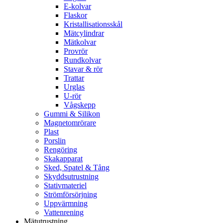
E-kolvar
Flaskor
Kristallisationsskål
Mätcylindrar
Mätkolvar
Provrör
Rundkolvar
Stavar & rör
Trattar
Urglas
U-rör
Vågskepp
Gummi & Silikon
Magnetomrörare
Plast
Porslin
Rengöring
Skakapparat
Sked, Spatel & Tång
Skyddsutrustning
Stativmateriel
Strömförsörjning
Uppvärmning
Vattenrening
Mätutrustning