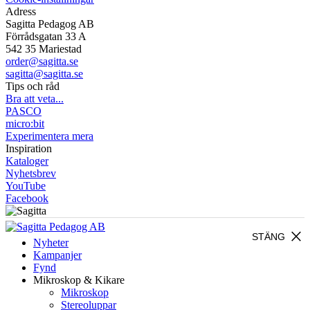
Adress
Sagitta Pedagog AB
Förrådsgatan 33 A
542 35 Mariestad
order@sagitta.se
sagitta@sagitta.se
Tips och råd
Bra att veta...
PASCO
micro:bit
Experimentera mera
Inspiration
Kataloger
Nyhetsbrev
YouTube
Facebook
close
STÄNG
Nyheter
Kampanjer
Fynd
Mikroskop & Kikare
Mikroskop
Stereoluppar