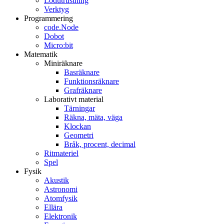
Lödutrustning
Verktyg
Programmering
code.Node
Dobot
Micro:bit
Matematik
Miniräknare
Basräknare
Funktionsräknare
Grafräknare
Laborativt material
Tärningar
Räkna, mäta, väga
Klockan
Geometri
Bråk, procent, decimal
Ritmateriel
Spel
Fysik
Akustik
Astronomi
Atomfysik
Ellära
Elektronik