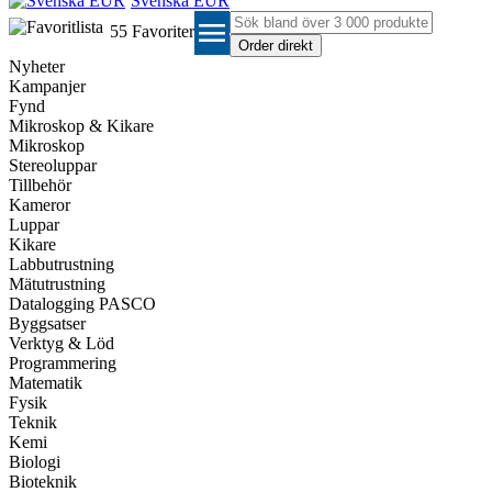
Svenska EUR
menu
55
Favoriter
Nyheter
Kampanjer
Fynd
Mikroskop & Kikare
Mikroskop
Stereoluppar
Tillbehör
Kameror
Luppar
Kikare
Labbutrustning
Mätutrustning
Datalogging PASCO
Byggsatser
Verktyg & Löd
Programmering
Matematik
Fysik
Teknik
Kemi
Biologi
Bioteknik