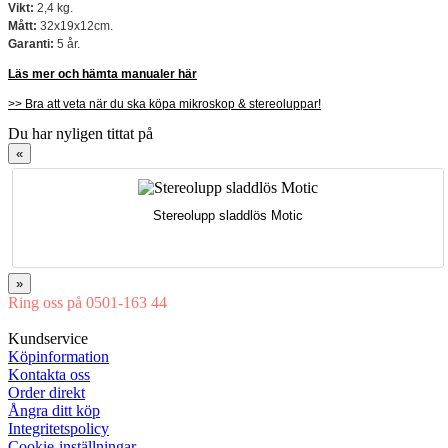
Vikt:
2,4 kg.
Mått:
32x19x12cm.
Garanti:
5 år.
Läs mer och hämta manualer här
>> Bra att veta när du ska köpa mikroskop & stereoluppar!
Du har nyligen tittat på
«
Stereolupp sladdlös Motic
»
Ring oss på 0501-163 44
Mån-Tor 08:00-16:30 Fre 08:00-16:00
Kundservice
Köpinformation
Kontakta oss
Order direkt
Ångra ditt köp
Integritetspolicy
Cookie-inställningar