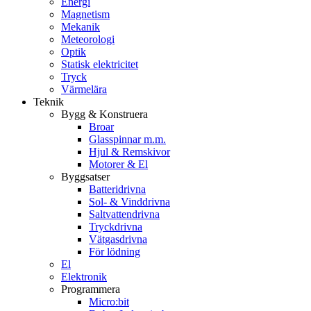
Energi
Magnetism
Mekanik
Meteorologi
Optik
Statisk elektricitet
Tryck
Värmelära
Teknik
Bygg & Konstruera
Broar
Glasspinnar m.m.
Hjul & Remskivor
Motorer & El
Byggsatser
Batteridrivna
Sol- & Vinddrivna
Saltvattendrivna
Tryckdrivna
Vätgasdrivna
För lödning
El
Elektronik
Programmera
Micro:bit