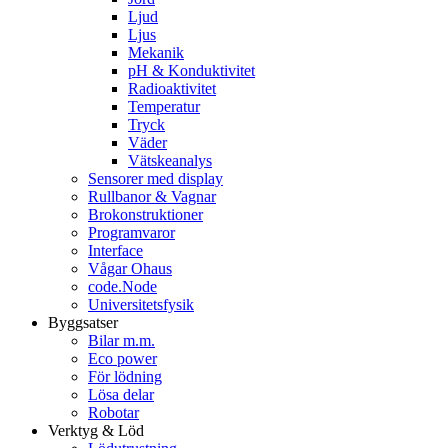
Ljud
Ljus
Mekanik
pH & Konduktivitet
Radioaktivitet
Temperatur
Tryck
Väder
Vätskeanalys
Sensorer med display
Rullbanor & Vagnar
Brokonstruktioner
Programvaror
Interface
Vågar Ohaus
code.Node
Universitetsfysik
Byggsatser
Bilar m.m.
Eco power
För lödning
Lösa delar
Robotar
Verktyg & Löd