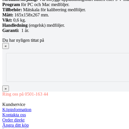
Program
för PC och Mac medföljer.
Tillbehör:
Mätskala för kalibrering medföljer.
Mått:
165x158x267 mm.
Vikt:
0,6 kg.
Handledning
(engelsk) medföljer.
Garanti:
1 år.
Du har nyligen tittat på
«
»
Ring oss på 0501-163 44
Mån-Tor 08:00-16:30 Fre 08:00-16:00
Kundservice
Köpinformation
Kontakta oss
Order direkt
Ångra ditt köp