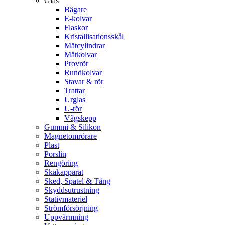
Glas
Bägare
E-kolvar
Flaskor
Kristallisationsskål
Mätcylindrar
Mätkolvar
Provrör
Rundkolvar
Stavar & rör
Trattar
Urglas
U-rör
Vågskepp
Gummi & Silikon
Magnetomrörare
Plast
Porslin
Rengöring
Skakapparat
Sked, Spatel & Tång
Skyddsutrustning
Stativmateriel
Strömförsörjning
Uppvärmning