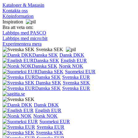
Kataloger & Magasin
Kontakta oss
Köpinformation
Inspiration
Bra att veta om:
Labbtips med PASCO
Labbtips med micro:bit
Experimentera mera
Svenska SEK
Dansk DKK
English EUR
Norsk NOK
Suomeksi EUR
Svenska EUR
Svenska SEK
Svenska EUR
Dansk DKK
English EUR
Norsk NOK
Suomeksi EUR
Svenska EUR
Svenska SEK