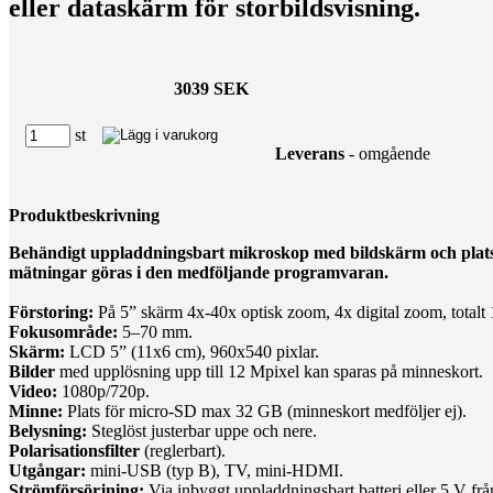
eller dataskärm för storbildsvisning.
3039 SEK
st
Leverans
- omgående
Produktbeskrivning
Behändigt uppladdningsbart mikroskop med bildskärm och plats f
mätningar göras i den medföljande programvaran.
Förstoring:
På 5” skärm 4x-40x optisk zoom, 4x digital zoom, totalt
Fokusområde:
5–70 mm.
Skärm:
LCD 5” (11x6 cm), 960x540 pixlar.
Bilder
med upplösning upp till 12 Mpixel kan sparas på minneskort.
Video:
1080p/720p.
Minne:
Plats för micro-SD max 32 GB (minneskort medföljer ej).
Belysning:
Steglöst justerbar uppe och nere.
Polarisationsfilter
(reglerbart).
Utgångar:
mini-USB (typ B), TV, mini-HDMI.
Strömförsörjning:
Via inbyggt uppladdningsbart batteri eller 5 V från