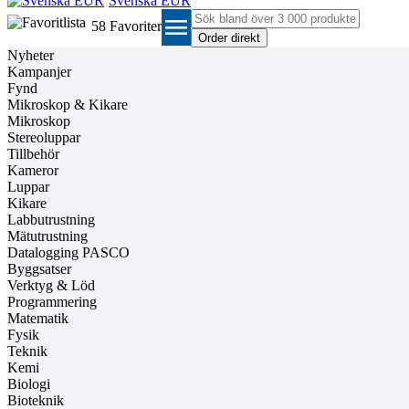
Svenska EUR
menu
58
Favoriter
Nyheter
Kampanjer
Fynd
Mikroskop & Kikare
Mikroskop
Stereoluppar
Tillbehör
Kameror
Luppar
Kikare
Labbutrustning
Mätutrustning
Datalogging PASCO
Byggsatser
Verktyg & Löd
Programmering
Matematik
Fysik
Teknik
Kemi
Biologi
Bioteknik