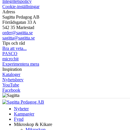
Integritetspolicy
Cookie-inställningar
Adress
Sagitta Pedagog AB
Förrådsgatan 33 A
542 35 Mariestad
order@sagitta.se
sagitta@sagitta.se
Tips och råd
Bra att veta...
PASCO
micro:bit
Experimentera mera
Inspiration
Kataloger
Nyhetsbrev
YouTube
Facebook
Nyheter
Kampanjer
Fynd
Mikroskop & Kikare
Mikroskop