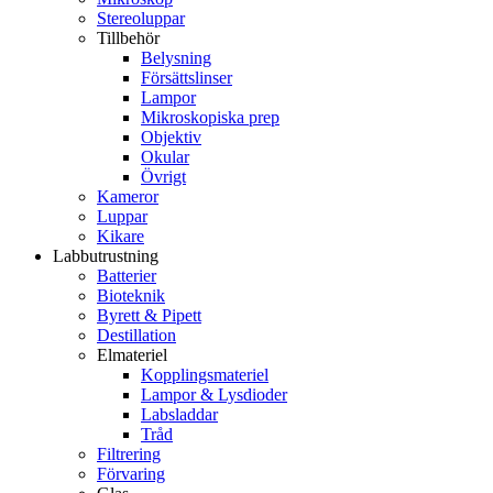
Stereoluppar
Tillbehör
Belysning
Försättslinser
Lampor
Mikroskopiska prep
Objektiv
Okular
Övrigt
Kameror
Luppar
Kikare
Labbutrustning
Batterier
Bioteknik
Byrett & Pipett
Destillation
Elmateriel
Kopplingsmateriel
Lampor & Lysdioder
Labsladdar
Tråd
Filtrering
Förvaring