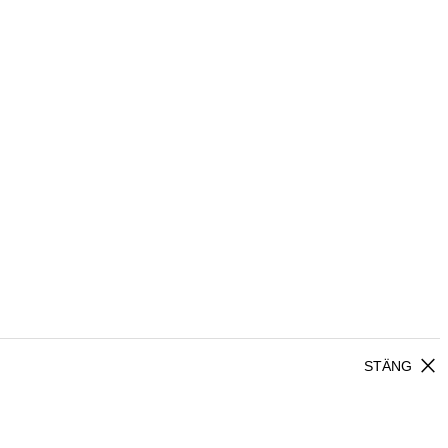
close
STÄNG