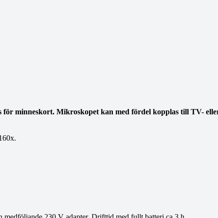
ör minneskort. Mikroskopet kan med fördel kopplas till TV- elle
 160x.
 medföljande 230 V adapter. Drifttid med fullt batteri ca 3 h.