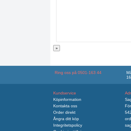
»
Ring oss på 0501-163 44
Må
16
Kundservice
Ad
Köpinformation
Sag
Kontakta oss
För
Order direkt
542
Ångra ditt köp
ord
Integritetspolicy
sag