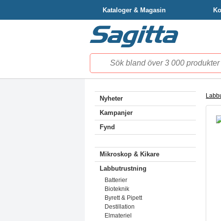
Kataloger & Magasin
Ko
Labbu
Nyheter
Kampanjer
Fynd
Mikroskop & Kikare
Labbutrustning
Batterier
Bioteknik
Byrett & Pipett
Destillation
Elmateriel