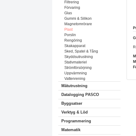
Filtrering
Förvaring
Glas
Gummi & Silikon
Magnetomrörare
P
Plast
Porslin
G
Rengöring
Skakapparat
R
Sked, Spatel & Tång
M
Skyddsutrustning
M
Stativmateriel
F
Strömförsörjning
Uppvärmning
Vattenrening
Mätutrustning
Datalogging PASCO
Byggsatser
Verktyg & Löd
Programmering
Matematik