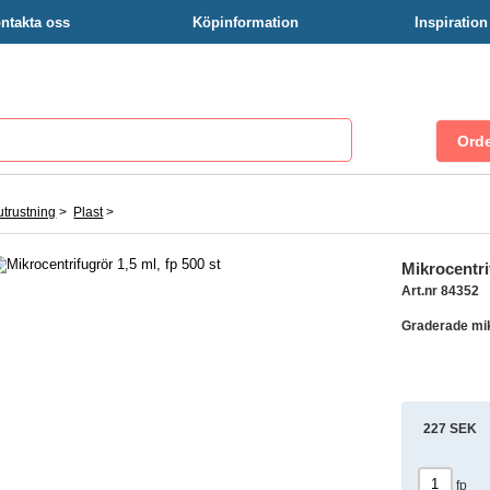
ntakta oss
Köpinformation
Inspiratio
trustning
>
Plast
>
Mikrocentrif
Art.nr 84352
Graderade mik
227 SEK
fp