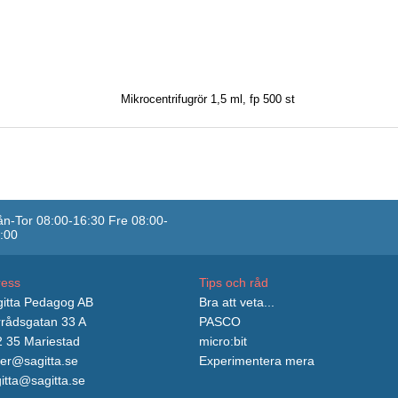
Mikrocentrifugrör 1,5 ml, fp 500 st
n-Tor 08:00-16:30 Fre 08:00-
:00
ress
Tips och råd
itta Pedagog AB
Bra att veta...
rådsgatan 33 A
PASCO
 35 Mariestad
micro:bit
er@sagitta.se
Experimentera mera
itta@sagitta.se