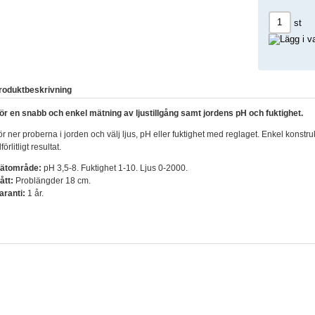
st
roduktbeskrivning
ör en snabb och enkel mätning av ljustillgång samt jordens pH och fuktighet.
ör ner proberna i jorden och välj ljus, pH eller fuktighet med reglaget. Enkel konstru
llförlitligt resultat.
ätområde:
pH 3,5-8. Fuktighet 1-10. Ljus 0-2000.
ått:
Problängder 18 cm.
aranti:
1 år.