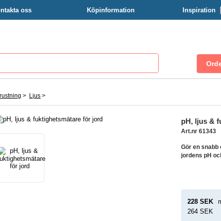
ntakta oss
Köpinformation
Inspiration
rustning
>
Ljus
>
pH, ljus & 
Art.nr 61343
Gör en snabb o
jordens pH och
228 SEK
m
264 SEK