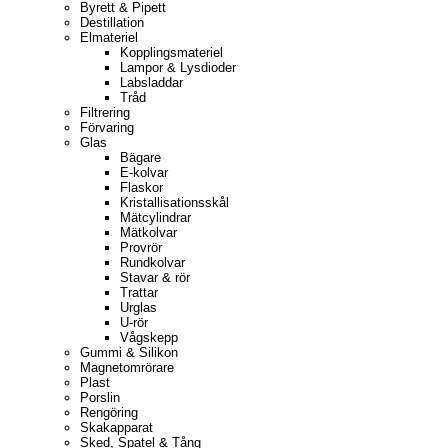
Byrett & Pipett
Destillation
Elmateriel
Kopplingsmateriel
Lampor & Lysdioder
Labsladdar
Tråd
Filtrering
Förvaring
Glas
Bägare
E-kolvar
Flaskor
Kristallisationsskål
Mätcylindrar
Mätkolvar
Provrör
Rundkolvar
Stavar & rör
Trattar
Urglas
U-rör
Vågskepp
Gummi & Silikon
Magnetomrörare
Plast
Porslin
Rengöring
Skakapparat
Sked, Spatel & Tång