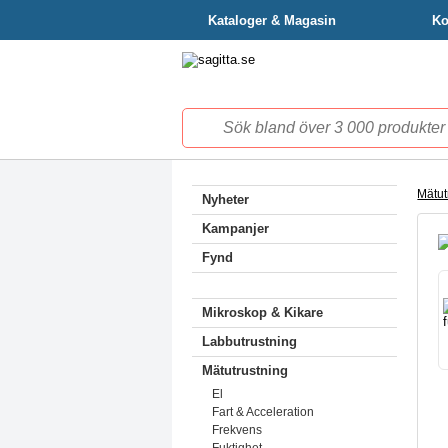
Kataloger & Magasin
Ko
Mätut
Nyheter
Kampanjer
Fynd
Mikroskop & Kikare
Labbutrustning
Mätutrustning
El
Fart & Acceleration
Frekvens