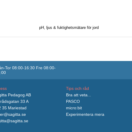
pH, ljus & fuktighetsmätare för jord
n-Tor 08:00-16:30 Fre 08:00-
:00
ress
Tips och råd
itta Pedagog AB
Bra att veta...
rådsgatan 33 A
PASCO
 35 Mariestad
micro:bit
er@sagitta.se
Experimentera mera
itta@sagitta.se