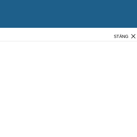
close
STÄNG