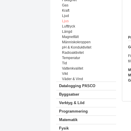
Fuktighet
Gas
Kraft
Ljud
Ljus
Lufttryck
Längd
Magnetfält
P
Människokroppen
G
pH & Konduktivitet
Radioaktivitet
F
Temperatur
ti
Tid
Vattenkvalitet
M
Vikt
M
Väder & Vind
G
Datalogging PASCO
Byggsatser
Verktyg & Löd
Programmering
Matematik
Fysik