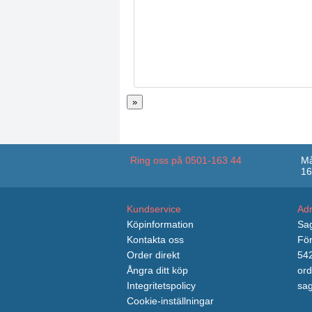
»
Ring oss på 0501-163 44
Må
16
Kundservice
Ad
Köpinformation
Sag
Kontakta oss
För
Order direkt
542
Ångra ditt köp
ord
Integritetspolicy
sag
Cookie-inställningar