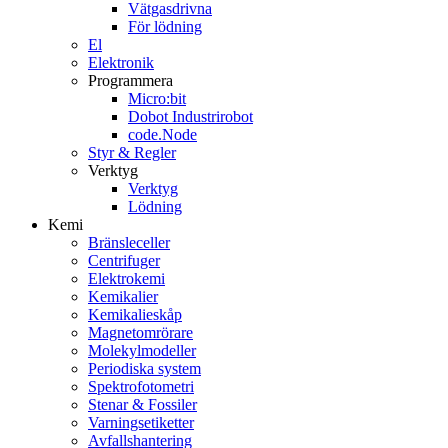
Vätgasdrivna
För lödning
El
Elektronik
Programmera
Micro:bit
Dobot Industrirobot
code.Node
Styr & Regler
Verktyg
Verktyg
Lödning
Kemi
Bränsleceller
Centrifuger
Elektrokemi
Kemikalier
Kemikalieskåp
Magnetomrörare
Molekylmodeller
Periodiska system
Spektrofotometri
Stenar & Fossiler
Varningsetiketter
Avfallshantering