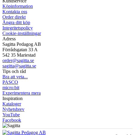
Kundservice
Köpinformation
Kontakta oss
Order direkt
Ångra ditt köp
Integritetspolicy
Cookie-inställningar
Adress
Sagitta Pedagog AB
Förrådsgatan 33 A
542 35 Mariestad
order@sagitta.se
sagitta@sagitta.se
Tips och råd
Bra att veta...
PASCO
micro:bit
Experimentera mera
Inspiration
Kataloger
Nyhetsbrev
YouTube
Facebook