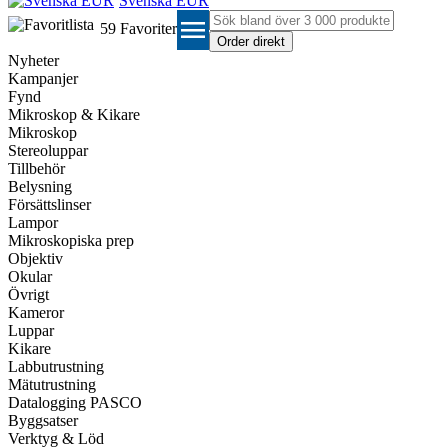
Svenska EUR
menu
59
Favoriter
Nyheter
Kampanjer
Fynd
Mikroskop & Kikare
Mikroskop
Stereoluppar
Tillbehör
Belysning
Försättslinser
Lampor
Mikroskopiska prep
Objektiv
Okular
Övrigt
Kameror
Luppar
Kikare
Labbutrustning
Mätutrustning
Datalogging PASCO
Byggsatser
Verktyg & Löd