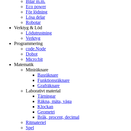
Bilar m.m.
Eco power
För lödning
Lösa delar
Robotar
Verktyg & Löd
Lödutrustning
Verktyg
Programmering
code.Node
Dobot
Micro:bit
Matematik
Miniräknare
Basräknare
Funktionsräknare
Grafräknare
Laborativt material
Tärningar
Räkna, mäta, väga
Klockan
Geometri
Bråk, procent, decimal
Ritmateriel
Spel