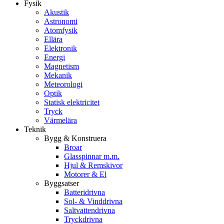
Fysik
Akustik
Astronomi
Atomfysik
Ellära
Elektronik
Energi
Magnetism
Mekanik
Meteorologi
Optik
Statisk elektricitet
Tryck
Värmelära
Teknik
Bygg & Konstruera
Broar
Glasspinnar m.m.
Hjul & Remskivor
Motorer & El
Byggsatser
Batteridrivna
Sol- & Vinddrivna
Saltvattendrivna
Tryckdrivna