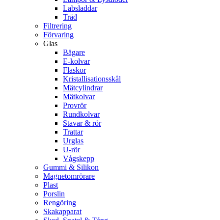
Labsladdar
Tråd
Filtrering
Förvaring
Glas
Bägare
E-kolvar
Flaskor
Kristallisationsskål
Mätcylindrar
Mätkolvar
Provrör
Rundkolvar
Stavar & rör
Trattar
Urglas
U-rör
Vågskepp
Gummi & Silikon
Magnetomrörare
Plast
Porslin
Rengöring
Skakapparat