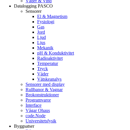
Väder & Vind
Datalogging PASCO
Sensorer
El & Magnetism
Fysiologi
Gas
Jord
Ljud
Ljus
Mekanik
pH & Konduktivitet
Radioaktivitet
Temperatur
Tryck
Väder
Vätskeanalys
Sensorer med display
Rullbanor & Vagnar
Brokonstruktioner
Programvaror
Interface
Vågar Ohaus
code.Node
Universitetsfysik
Byggsatser