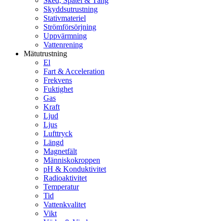
Sked, Spatel & Tång
Skyddsutrustning
Stativmateriel
Strömförsörjning
Uppvärmning
Vattenrening
Mätutrustning
El
Fart & Acceleration
Frekvens
Fuktighet
Gas
Kraft
Ljud
Ljus
Lufttryck
Längd
Magnetfält
Människokroppen
pH & Konduktivitet
Radioaktivitet
Temperatur
Tid
Vattenkvalitet
Vikt