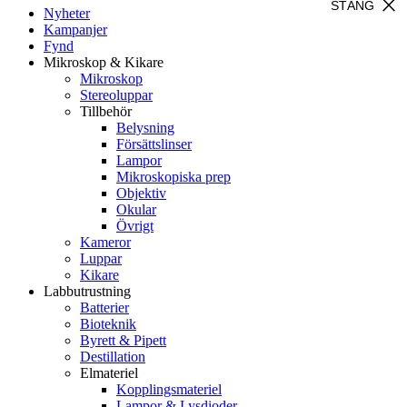
close
STÄNG
Nyheter
Kampanjer
Fynd
Mikroskop & Kikare
Mikroskop
Stereoluppar
Tillbehör
Belysning
Försättslinser
Lampor
Mikroskopiska prep
Objektiv
Okular
Övrigt
Kameror
Luppar
Kikare
Labbutrustning
Batterier
Bioteknik
Byrett & Pipett
Destillation
Elmateriel
Kopplingsmateriel
Lampor & Lysdioder