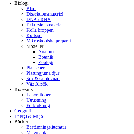
Biologi
Blod
Dissektionsmateriel
DNA / RNA
Exkursionsmateriel
Kolla kroppen
Kortspel
Mikroskopiska preparat
Modeller
Anatomi
Botanik
Zoologi
Planscher
Plastingjutna djur
Sex & samlevnad
Växtförsök
Bioteknik
Laborationer
Utrustning
Förbrukning
Geografi
Energi & Miljö
Böcker
Bestämningslitteratur
Matematik