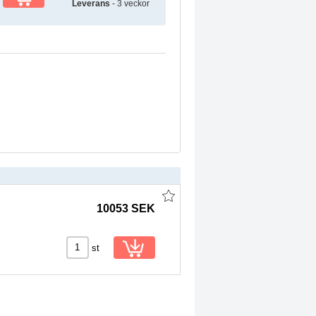
Leverans
- 3 veckor
10053 SEK
st