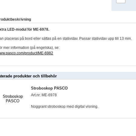
roduktbeskrivning
xtra LED-modul för ME-6978.
an placeras på bord eller sättas på en stativstav. Passar stativstav upp till 13 mm.
ör mer information (på engelska), se:
ww.pasco.com/product/ME-6982
aterade produkter och tillbehör
Stroboskop PASCO
Art.nr: ME-6978
Noggrant stroboskop med digital visning.