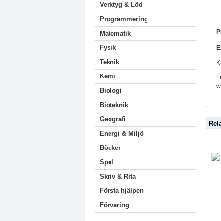
Verktyg & Löd
Programmering
P
Matematik
Fysik
E
Teknik
K
Kemi
F
w
Biologi
Bioteknik
Geografi
Rel
Energi & Miljö
Böcker
Spel
Skriv & Rita
Första hjälpen
Förvaring