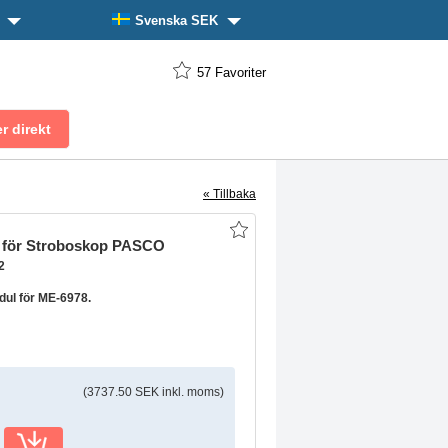
n
Svenska SEK
57
Favoriter
« Tillbaka
 för Stroboskop PASCO
2
ul för ME-6978.
(3737.50 SEK inkl. moms)