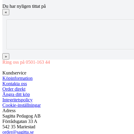
Du har nyligen tittat på
«
»
Ring oss på 0501-163 44
Mån-Tor 08:00-16:30 Fre 08:00-16:00
Kundservice
Köpinformation
Kontakta oss
Order direkt
Ångra ditt köp
Integritetspolicy
Cookie-inställningar
Adress
Sagitta Pedagog AB
Förrådsgatan 33 A
542 35 Mariestad
order@sagitta.se