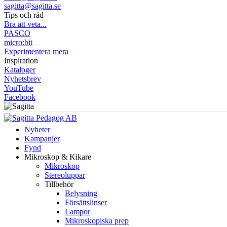
sagitta@sagitta.se
Tips och råd
Bra att veta...
PASCO
micro:bit
Experimentera mera
Inspiration
Kataloger
Nyhetsbrev
YouTube
Facebook
Nyheter
Kampanjer
Fynd
Mikroskop & Kikare
Mikroskop
Stereoluppar
Tillbehör
Belysning
Försättslinser
Lampor
Mikroskopiska prep