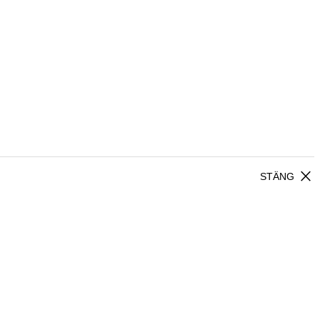
close
STÄNG