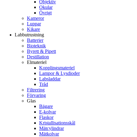
Objektiv
Okular
Övrigt
Kameror
Luppar
Kikare
Labbutrustning
Batterier
Bioteknik
Byrett & Pipett
Destillation
Elmateriel
Kopplingsmateriel
Lampor & Lysdioder
Labsladdar
Tråd
Filtrering
Förvaring
Glas
Bägare
E-kolvar
Flaskor
Kristallisationsskål
Mätcylindrar
Mätkolvar