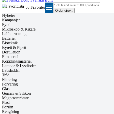
Svenska EUR
menu
58
Favoriter
Nyheter
Kampanjer
Fynd
Mikroskop & Kikare
Labbutrustning
Batterier
Bioteknik
Byrett & Pipett
Destillation
Elmateriel
Kopplingsmateriel
Lampor & Lysdioder
Labsladdar
Tråd
Filtrering
Förvaring
Glas
Gummi & Silikon
Magnetomrörare
Plast
Porslin
Rengöring