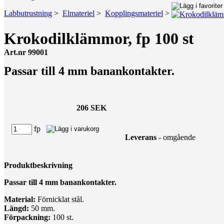
Labbutrustning
>
Elmateriel
>
Kopplingsmateriel
>
Krokodilklämmor, fp 100 st
Art.nr 99001
Passar till 4 mm banankontakter.
206 SEK
fp
Leverans
- omgående
Produktbeskrivning
Passar till 4 mm banankontakter.
Material:
Förnicklat stål.
Längd:
50 mm.
Förpackning:
100 st.