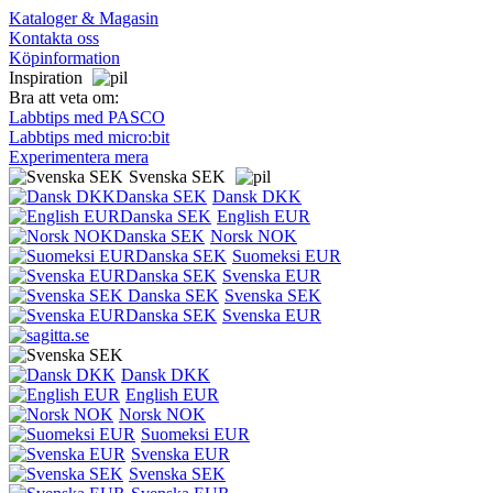
Kataloger & Magasin
Kontakta oss
Köpinformation
Inspiration
Bra att veta om:
Labbtips med PASCO
Labbtips med micro:bit
Experimentera mera
Svenska SEK
Dansk DKK
English EUR
Norsk NOK
Suomeksi EUR
Svenska EUR
Svenska SEK
Svenska EUR
Dansk DKK
English EUR
Norsk NOK
Suomeksi EUR
Svenska EUR
Svenska SEK