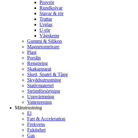
Provrör
Rundkolvar
Stavar & rör
Trattar
Urglas
U-rör
Vågskepp
Gummi & Silikon
Magnetomrörare
Plast
Porslin
Rengöring
Skakapparat
Sked, Spatel & Tång
Skyddsutrustning
Stativmateriel
Strömförsörjning
Uppvärmning
Vattenrening
Mätutrustning
El
Fart & Acceleration
Frekvens
Fuktighet
Gas