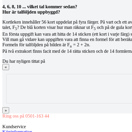
4, 6, 8, 10 ... vilket tal kommer sedan?
Hur är talföljden uppbyggd?
Kortleken innehåller 56 kort uppdelat på fyra färger. På vart och ett a
talet, F
? De blå korten visar hur man räknar ut F
och på de gula kor
5
5
En första uppgift kan vara att hitta de 14 sticken (ett kort i varje färg)
Vill man gå vidare kan uppgiften vara att finna en formel för att beräkna
Formeln för talföljden på bilden är F
= 2 + 2n.
n
På två extrakort finns facit med de 14 rätta sticken och de 14 formlern
Du har nyligen tittat på
«
»
Ring oss på 0501-163 44
Mån-Tor 08:00-16:30 Fre 08:00-16:00
Kundservice
Köpinformation