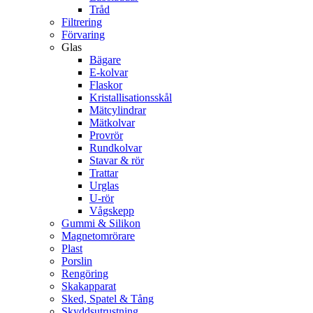
Tråd
Filtrering
Förvaring
Glas
Bägare
E-kolvar
Flaskor
Kristallisationsskål
Mätcylindrar
Mätkolvar
Provrör
Rundkolvar
Stavar & rör
Trattar
Urglas
U-rör
Vågskepp
Gummi & Silikon
Magnetomrörare
Plast
Porslin
Rengöring
Skakapparat
Sked, Spatel & Tång
Skyddsutrustning