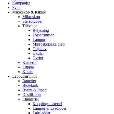
Kampanjer
Fynd
Mikroskop & Kikare
Mikroskop
Stereoluppar
Tillbehör
Belysning
Försättslinser
Lampor
Mikroskopiska prep
Objektiv
Okular
Övrigt
Kameror
Luppar
Kikare
Labbutrustning
Batterier
Bioteknik
Byrett & Pipett
Destillation
Elmateriel
Kopplingsmateriel
Lampor & Lysdioder
Labsladdar