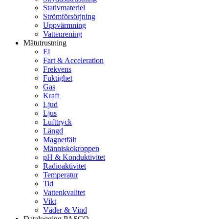
Stativmateriel
Strömförsörjning
Uppvärmning
Vattenrening
Mätutrustning
El
Fart & Acceleration
Frekvens
Fuktighet
Gas
Kraft
Ljud
Ljus
Lufttryck
Längd
Magnetfält
Människokroppen
pH & Konduktivitet
Radioaktivitet
Temperatur
Tid
Vattenkvalitet
Vikt
Väder & Vind
Datalogging PASCO