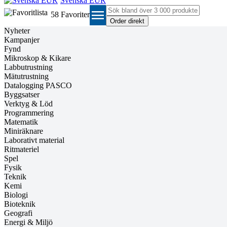
Svenska EUR
menu
58
Favoriter
Nyheter
Kampanjer
Fynd
Mikroskop & Kikare
Labbutrustning
Mätutrustning
Datalogging PASCO
Byggsatser
Verktyg & Löd
Programmering
Matematik
Miniräknare
Laborativt material
Ritmateriel
Spel
Fysik
Teknik
Kemi
Biologi
Bioteknik
Geografi
Energi & Miljö