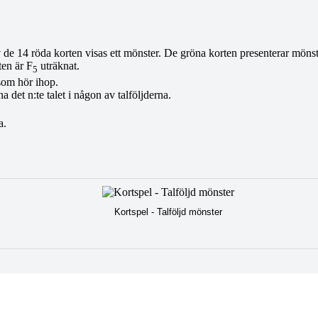
v de 14 röda korten visas ett mönster. De gröna korten presenterar mönstre
ten är F
uträknat.
5
 som hör ihop.
 det n:te talet i någon av talföljderna.
a.
Kortspel - Talföljd mönster