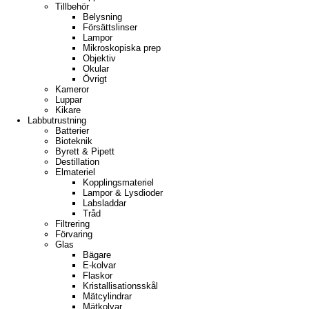
Tillbehör
Belysning
Försättslinser
Lampor
Mikroskopiska prep
Objektiv
Okular
Övrigt
Kameror
Luppar
Kikare
Labbutrustning
Batterier
Bioteknik
Byrett & Pipett
Destillation
Elmateriel
Kopplingsmateriel
Lampor & Lysdioder
Labsladdar
Tråd
Filtrering
Förvaring
Glas
Bägare
E-kolvar
Flaskor
Kristallisationsskål
Mätcylindrar
Mätkolvar