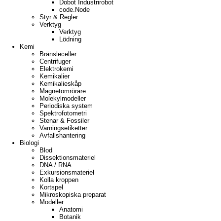
Dobot Industrirobot
code.Node
Styr & Regler
Verktyg
Verktyg
Lödning
Kemi
Bränsleceller
Centrifuger
Elektrokemi
Kemikalier
Kemikalieskåp
Magnetomrörare
Molekylmodeller
Periodiska system
Spektrofotometri
Stenar & Fossiler
Varningsetiketter
Avfallshantering
Biologi
Blod
Dissektionsmateriel
DNA / RNA
Exkursionsmateriel
Kolla kroppen
Kortspel
Mikroskopiska preparat
Modeller
Anatomi
Botanik