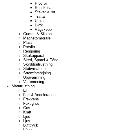
Provrör
Rundkolvar
Stavar & rör
Trattar
Urglas
U-rör
Vågskepp
Gummi & Silikon
Magnetomrörare
Plast
Porslin
Rengöring
Skakapparat
Sked, Spatel & Tång
Skyddsutrustning
Stativmateriel
Strömförsörjning
Uppvärmning
Vattenrening
Mätutrustning
El
Fart & Acceleration
Frekvens
Fuktighet
Gas
Kraft
Ljud
Ljus
Lufttryck
Längd