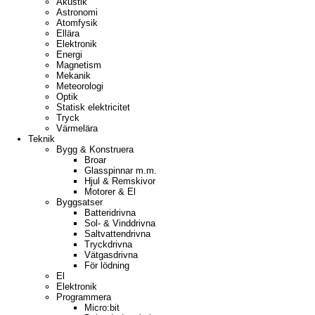
Akustik
Astronomi
Atomfysik
Ellära
Elektronik
Energi
Magnetism
Mekanik
Meteorologi
Optik
Statisk elektricitet
Tryck
Värmelära
Teknik
Bygg & Konstruera
Broar
Glasspinnar m.m.
Hjul & Remskivor
Motorer & El
Byggsatser
Batteridrivna
Sol- & Vinddrivna
Saltvattendrivna
Tryckdrivna
Vätgasdrivna
För lödning
El
Elektronik
Programmera
Micro:bit