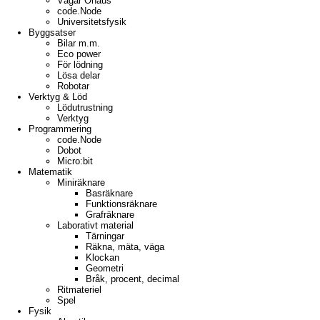
Vågar Ohaus
code.Node
Universitetsfysik
Byggsatser
Bilar m.m.
Eco power
För lödning
Lösa delar
Robotar
Verktyg & Löd
Lödutrustning
Verktyg
Programmering
code.Node
Dobot
Micro:bit
Matematik
Miniräknare
Basräknare
Funktionsräknare
Grafräknare
Laborativt material
Tärningar
Räkna, mäta, väga
Klockan
Geometri
Bråk, procent, decimal
Ritmateriel
Spel
Fysik