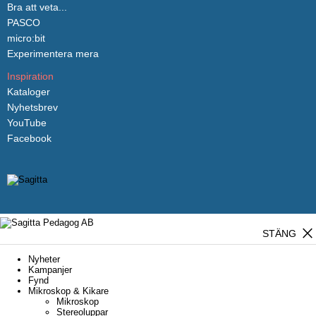
Bra att veta...
PASCO
micro:bit
Experimentera mera
Inspiration
Kataloger
Nyhetsbrev
YouTube
Facebook
close
STÄNG
Nyheter
Kampanjer
Fynd
Mikroskop & Kikare
Mikroskop
Stereoluppar