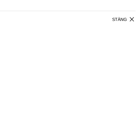
close
STÄNG