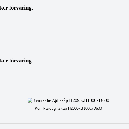
äker förvaring.
äker förvaring.
Kemikalie-/giftskåp H2095xB1000xD600