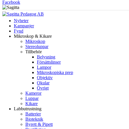
Facebook
Nyheter
Kampanjer
Fynd
Mikroskop & Kikare
Mikroskop
Stereoluppar
Tillbehör
Belysning
Försättslinser
Lampor
Mikroskopiska prep
Objektiv
Okular
Övrigt
Kameror
Luppar
Kikare
Labbutrustning
Batterier
Bioteknik
Byrett & Pipett