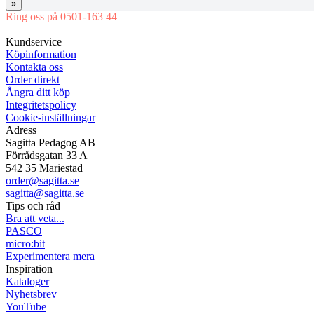
»
Ring oss på 0501-163 44
Mån-Tor 08:00-16:30 Fre 08:00-16:00
Kundservice
Köpinformation
Kontakta oss
Order direkt
Ångra ditt köp
Integritetspolicy
Cookie-inställningar
Adress
Sagitta Pedagog AB
Förrådsgatan 33 A
542 35 Mariestad
order@sagitta.se
sagitta@sagitta.se
Tips och råd
Bra att veta...
PASCO
micro:bit
Experimentera mera
Inspiration
Kataloger
Nyhetsbrev
YouTube