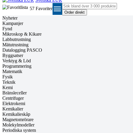
Svenska EUR
menu
57
Favoriter
Nyheter
Kampanjer
Fynd
Mikroskop & Kikare
Labbutrustning
Mätutrustning
Datalogging PASCO
Byggsatser
Verktyg & Löd
Programmering
Matematik
Fysik
Teknik
Kemi
Bränsleceller
Centrifuger
Elektrokemi
Kemikalier
Kemikalieskåp
Magnetomrörare
Molekylmodeller
Periodiska system