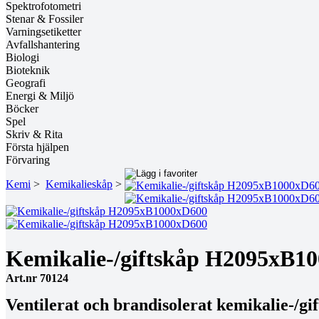
Spektrofotometri
Stenar & Fossiler
Varningsetiketter
Avfallshantering
Biologi
Bioteknik
Geografi
Energi & Miljö
Böcker
Spel
Skriv & Rita
Första hjälpen
Förvaring
Kemi
>
Kemikalieskåp
>
Kemikalie-/giftskåp H2095xB1
Art.nr 70124
Ventilerat och brandisolerat kemikalie-/gif